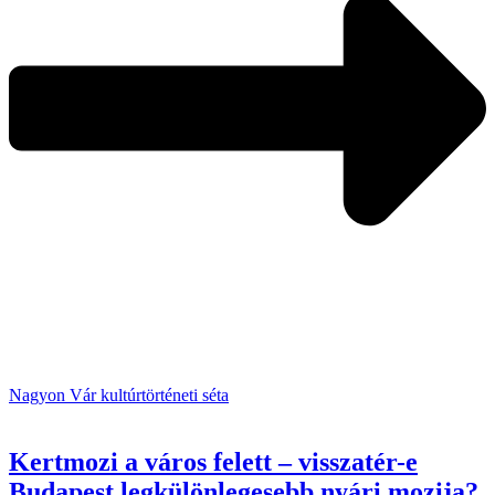
Nagyon Vár kultúrtörténeti séta
Kertmozi a város felett – visszatér-e
Budapest legkülönlegesebb nyári mozija?