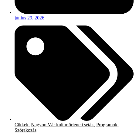
június 29, 2026
Cikkek
,
Nagyon Vár kulturtörténeti séták
,
Programok
,
Szórakozás