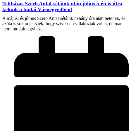
Teltházas Szerb Antal-sétáink után július 5-én is útra
kelünk a budai Várnegyedben!
A májusi és június Szerb Antal-sétáink néhány óra alatt beteltek, és
azóta is sokan jelezték, hogy szívesen csatlakoztak volna, de már
nem jutottak jegyhez.