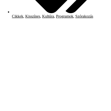
Cikkek
,
Kisszínes
,
Kultúra
,
Programok
,
Szórakozás