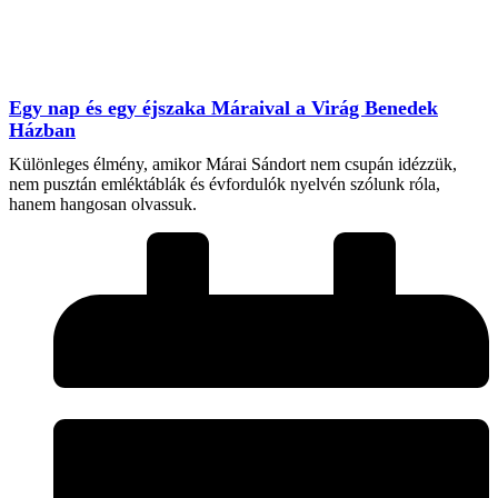
Egy nap és egy éjszaka Máraival a Virág Benedek
Házban
Különleges élmény, amikor Márai Sándort nem csupán idézzük,
nem pusztán emléktáblák és évfordulók nyelvén szólunk róla,
hanem hangosan olvassuk.