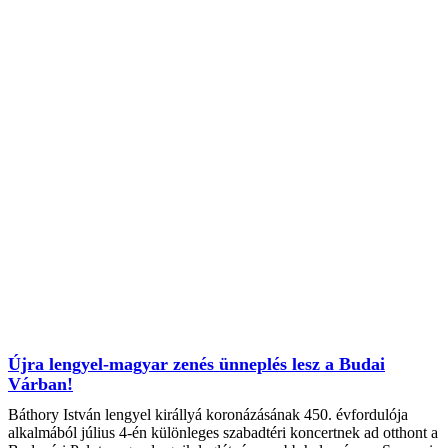
Újra lengyel-magyar zenés ünneplés lesz a Budai
Várban!
Báthory István lengyel királlyá koronázásának 450. évfordulója
alkalmából július 4-én különleges szabadtéri koncertnek ad otthont a