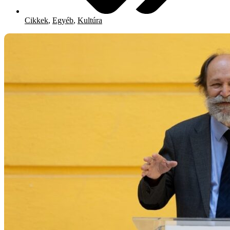
Cikkek
,
Egyéb
,
Kultúra