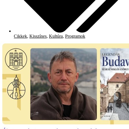
Cikkek
,
Kisszínes
,
Kultúra
,
Programok