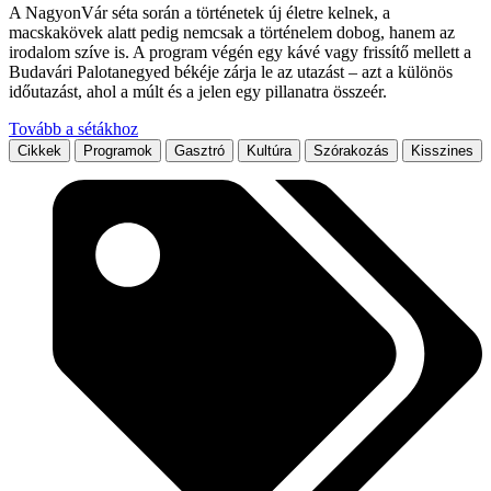
A NagyonVár séta során a történetek új életre kelnek, a
macskakövek alatt pedig nemcsak a történelem dobog, hanem az
irodalom szíve is. A program végén egy kávé vagy frissítő mellett a
Budavári Palotanegyed békéje zárja le az utazást – azt a különös
időutazást, ahol a múlt és a jelen egy pillanatra összeér.
Tovább a sétákhoz
Cikkek
Programok
Gasztró
Kultúra
Szórakozás
Kisszines