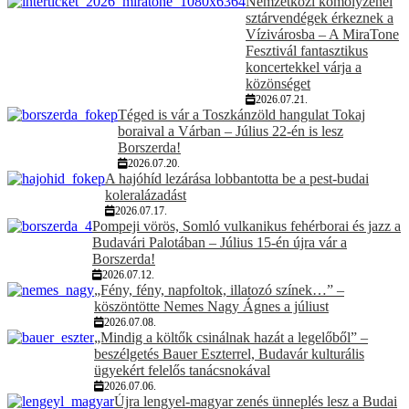
Nemzetközi komolyzenei
sztárvendégek érkeznek a
Vízivárosba – A MiraTone
Fesztivál fantasztikus
koncertekkel várja a
közönséget
2026.07.21.
Téged is vár a Toszkánzöld hangulat Tokaj
boraival a Várban – Július 22-én is lesz
Borszerda!
2026.07.20.
A hajóhíd lezárása lobbantotta be a pest-budai
koleralázadást
2026.07.17.
Pompeji vörös, Somló vulkanikus fehérborai és jazz a
Budavári Palotában – Július 15-én újra vár a
Borszerda!
2026.07.12.
„Fény, fény, napfoltok, illatozó színek…” –
köszöntötte Nemes Nagy Ágnes a júliust
2026.07.08.
„Mindig a költők csinálnak hazát a legelőből” –
beszélgetés Bauer Eszterrel, Budavár kulturális
ügyekért felelős tanácsnokával
2026.07.06.
Újra lengyel-magyar zenés ünneplés lesz a Budai