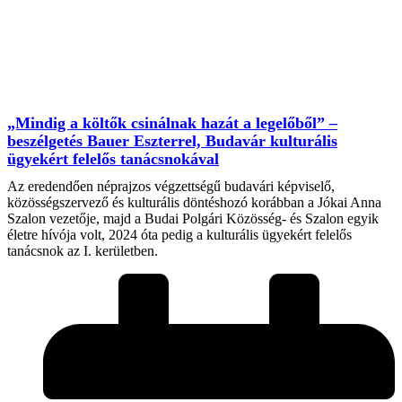
„Mindig a költők csinálnak hazát a legelőből” –
beszélgetés Bauer Eszterrel, Budavár kulturális
ügyekért felelős tanácsnokával
Az eredendően néprajzos végzettségű budavári képviselő,
közösségszervező és kulturális döntéshozó korábban a Jókai Anna
Szalon vezetője, majd a Budai Polgári Közösség- és Szalon egyik
életre hívója volt, 2024 óta pedig a kulturális ügyekért felelős
tanácsnok az I. kerületben.