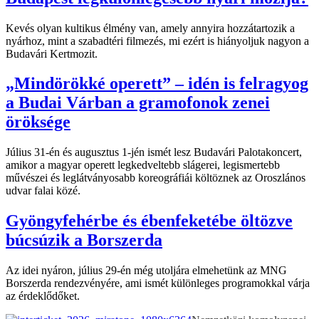
Kevés olyan kultikus élmény van, amely annyira hozzátartozik a
nyárhoz, mint a szabadtéri filmezés, mi ezért is hiányoljuk nagyon a
Budavári Kertmozit.
„Mindörökké operett” – idén is felragyog
a Budai Várban a gramofonok zenei
öröksége
Július 31-én és augusztus 1-jén ismét lesz Budavári Palotakoncert,
amikor a magyar operett legkedveltebb slágerei, legismertebb
művészei és leglátványosabb koreográfiái költöznek az Oroszlános
udvar falai közé.
Gyöngyfehérbe és ébenfeketébe öltözve
búcsúzik a Borszerda
Az idei nyáron, július 29-én még utoljára elmehetünk az MNG
Borszerda rendezvényére, ami ismét különleges programokkal várja
az érdeklődőket.