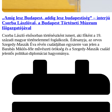
„Amíg lesz Budapest, addig lesz budapestiség” – interjú
Csorba Lászlóval, a Budapest Történeti Múzeum
főigazgatójával
Csorba László elsősorban történészként ismert, aki főként a 19.
századi magyar történelemmel foglalkozik. Édesanyja, az orvos
Szegedy-Maszák Éva révén családjában egyszerre van jelen a
Barabás Miklós-féle művészeti örökség és a Szegedy-Maszák család
jelentős politikai-diplomáciai hagyománya.