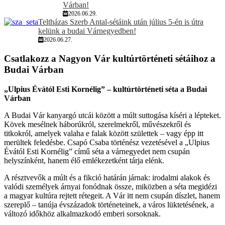
Várban!
2026.06.29.
Teltházas Szerb Antal-sétáink után július 5-én is útra
kelünk a budai Várnegyedben!
2026.06.27.
Csatlakozz a Nagyon Vár kultúrtörténeti sétáihoz a
Budai Várban
„Ulpius Évától Esti Kornélig” – kultúrtörténeti séta a Budai
Várban
A Budai Vár kanyargó utcái között a múlt suttogása kíséri a lépteket.
Kövek mesélnek háborúkról, szerelmekről, művészekről és
titkokról, amelyek valaha e falak között születtek – vagy épp itt
merültek feledésbe. Csapó Csaba történész vezetésével a „Ulpius
Évától Esti Kornélig” című séta a várnegyedet nem csupán
helyszínként, hanem élő emlékezetként tárja elénk.
A résztvevők a múlt és a fikció határán járnak: irodalmi alakok és
valódi személyek árnyai fonódnak össze, miközben a séta megidézi
a magyar kultúra rejtett rétegeit. A Vár itt nem csupán díszlet, hanem
szereplő – tanúja évszázadok történeteinek, a város lüktetésének, a
változó időkhöz alkalmazkodó emberi sorsoknak.