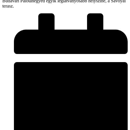
Budavári Palotanegyed egyik leglátványosabb helyszíne, a Savoyai
terasz.