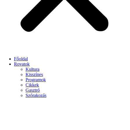
Főoldal
Rovatok
Kultura
Kisszínes
Programok
Cikkek
Gasztró
Szórakozás