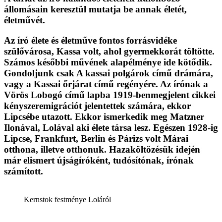
állomásain keresztül mutatja be annak életét,
életművét.
Az író élete és életműve fontos forrásvidéke
szülővárosa, Kassa volt, ahol gyermekkorát töltötte.
Számos későbbi művének alapélménye ide kötődik.
Gondoljunk csak A kassai polgárok című drámára,
vagy a Kassai őrjárat című regényére. Az írónak a
Vörös Lobogó című lapba 1919-benmegjelent cikkei
kényszeremigrációt jelentettek számára, ekkor
Lipcsébe utazott. Ekkor ismerkedik meg Matzner
Ilonával, Lolával aki élete társa lesz. Egészen 1928-ig
Lipcse, Frankfurt, Berlin és Párizs volt Márai
otthona, illetve otthonuk. Hazaköltözésük idején
már elismert újságíróként, tudósítónak, írónak
számított.
Kernstok festménye Loláról