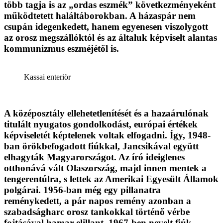
több tagja is az „ordas eszmék” következményeként
működtetett haláltáborokban. A házaspár nem
csupán idegenkedett, hanem egyenesen viszolygott
az orosz megszállóktól és az általuk képviselt alantas
kommunizmus eszméjétől is.
Kassai enteriör
A középosztály ellehetetlenítését és a hazaárulónak
titulált nyugatos gondolkodást, európai értékek
képviseletét képtelenek voltak elfogadni. Így, 1948-
ban örökbefogadott fiúkkal, Jancsikával együtt
elhagyták Magyarországot. Az író ideiglenes
otthonává vált Olaszország, majd innen mentek a
tengerentúlra, s lettek az Amerikai Egyesült Államok
polgárai. 1956-ban még egy pillanatra
reménykedett, a pár napos remény azonban a
szabadságharc orosz tankokkal történő vérbe
fojtásával hamar elillant. 1967-ben nevelt fiúk