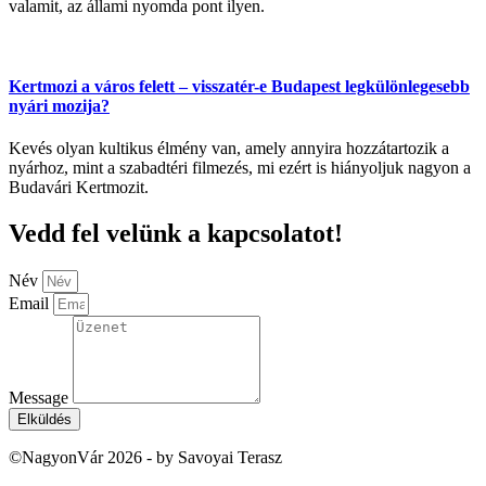
valamit, az állami nyomda pont ilyen.
Kertmozi a város felett – visszatér-e Budapest legkülönlegesebb
nyári mozija?
Kevés olyan kultikus élmény van, amely annyira hozzátartozik a
nyárhoz, mint a szabadtéri filmezés, mi ezért is hiányoljuk nagyon a
Budavári Kertmozit.
Vedd fel velünk a kapcsolatot!
Név
Email
Message
Elküldés
©NagyonVár 2026 - by Savoyai Terasz