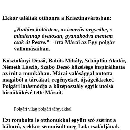
Ekkor találtak otthonra a Krisztinavárosban:
„Budára költöztem, az ismerős negyedbe, s
mindennap óvatosan, gyanakodva mentem
csak át Pestre.”
– írta Márai az Egy polgár
vallomásaiban.
Kosztolányi Dezső, Babits Mihály, Schöpflin Aladár,
Németh László, Szabó Dezső közelsége inspirálhatta
az írót a munkában. Márai valósággal ontotta
magából a tárcákat, regényeket, újságcikkeket.
Polgári látásmódja a középosztály egyik utolsó
hírnökökévé tette Márait.
Polgári világ polgári tárgyakkal
Ezt rombolta le otthonukkal együtt szó szerint a
háború, s ekkor semmisült meg Lola családjának