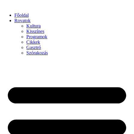
Főoldal
Rovatok
Kultura
Kisszínes
Programok
Cikkek
Gasztró
Szórakozás