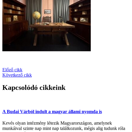
Előző cikk
Következő cikk
Kapcsolódó cikkeink
A Budai Várból indult a magyar állami nyomda is
Kevés olyan intézmény létezik Magyarországon, amelynek
munkáival szinte nap mint nap találkozunk, mégis alig tudunk róla