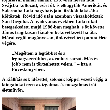
Svájcba költözött, ezért ők is elhagyták Amerikát, és
Salernóba Lola nagybátyjától örökölt lakásába
költöztek. Rövid idő után azonban visszaköltöztek
San Diegóba. A nyolcvanas években Lola sokat
betegeskedett, majd 1986-ban meghalt, s őt követte
János tragikusan fiatalon bekövetkezett halála.
Márai végül magányosan, önkezével tett pontot élete
végére.
„Megéltem a legtöbbet és a
legnagyszerűbbet, az emberi sorsot. Más és
jobb nem is történhetett velem.” – írta a
Füveskönyvben.
A kiállítás sok idézettel, sok-sok képpel vezeti végig a
látogatókat ezen az izgalmas és mozgalmas írói
életművön.