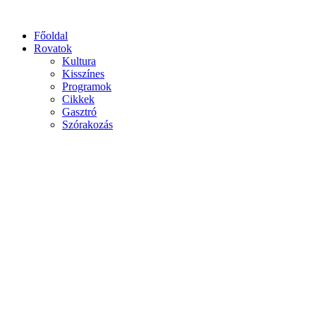
Főoldal
Rovatok
Kultura
Kisszínes
Programok
Cikkek
Gasztró
Szórakozás