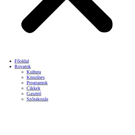
Főoldal
Rovatok
Kultura
Kisszínes
Programok
Cikkek
Gasztró
Szórakozás