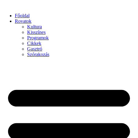
Főoldal
Rovatok
Kultura
Kisszínes
Programok
Cikkek
Gasztró
Szórakozás