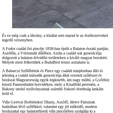
És ez még csak a látvány, a kínálat sem marad le az érzékszerveket
ingerlő versenyben.
A Fodor család ősi pincéje 1858-ban épült a Balaton északi partján,
Aszófőn, a Vörösmáli dűlőben. Azóta a család sok generációja
dolgozott a balaton-felvidéki területeken a kiváló magyar borokért.
Melyek most felkerültek a BudaBest terasz asztalaira is.
A Babarczi Szőlőbirtok és Pince egy családi tulajdonban álló és
jelenleg a család második generációja által vezetett szőlészet és
borászat Magyarország egyik legkisebb, ám nagy múltú, a Győrhöz
közeli Pannonhalmi borvidéken, mely a Kisalföld peremén, a
Bakony utolsó nyúlványainak számító Sokoró dombság lankáin
terül el.
Villa Gyetvai Borbirtokot Tihany, Aszófő, illetve Paloznak
határában lévő szőlőkkel, valamint egy jól működő, modern
borászattal egy balatonfüredi villa pincéjében szolgálja ki a