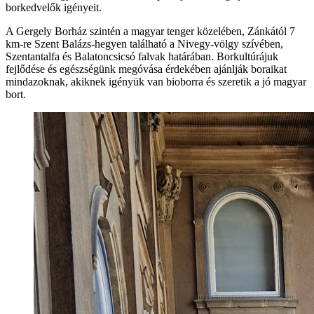
borkedvelők igényeit.
A Gergely Borház szintén a magyar tenger közelében, Zánkától 7
km-re Szent Balázs-hegyen található a Nivegy-völgy szívében,
Szentantalfa és Balatoncsicsó falvak határában. Borkultúrájuk
fejlődése és egészségünk megóvása érdekében ajánlják boraikat
mindazoknak, akiknek igényük van bioborra és szeretik a jó magyar
bort.