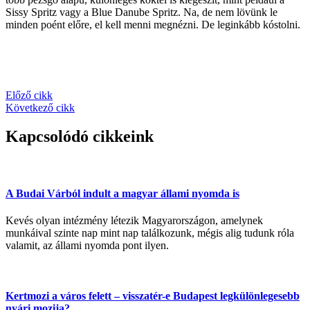
Sissy Spritz vagy a Blue Danube Spritz. Na, de nem lövünk le
minden poént előre, el kell menni megnézni. De leginkább kóstolni.
Előző cikk
Következő cikk
Kapcsolódó cikkeink
A Budai Várból indult a magyar állami nyomda is
Kevés olyan intézmény létezik Magyarországon, amelynek
munkáival szinte nap mint nap találkozunk, mégis alig tudunk róla
valamit, az állami nyomda pont ilyen.
Kertmozi a város felett – visszatér-e Budapest legkülönlegesebb
nyári mozija?