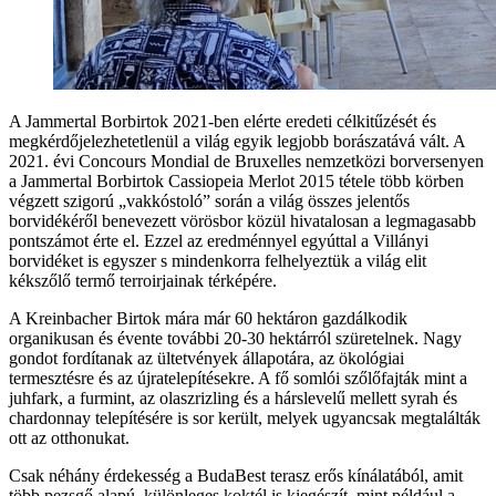
A Jammertal Borbirtok 2021-ben elérte eredeti célkitűzését és
megkérdőjelezhetetlenül a világ egyik legjobb borászatává vált. A
2021. évi Concours Mondial de Bruxelles nemzetközi borversenyen
a Jammertal Borbirtok Cassiopeia Merlot 2015 tétele több körben
végzett szigorú „vakkóstoló” során a világ összes jelentős
borvidékéről benevezett vörösbor közül hivatalosan a legmagasabb
pontszámot érte el. Ezzel az eredménnyel egyúttal a Villányi
borvidéket is egyszer s mindenkorra felhelyeztük a világ elit
kékszőlő termő terroirjainak térképére.
A Kreinbacher Birtok mára már 60 hektáron gazdálkodik
organikusan és évente további 20-30 hektárról szüretelnek. Nagy
gondot fordítanak az ültetvények állapotára, az ökológiai
termesztésre és az újratelepítésekre. A fő somlói szőlőfajták mint a
juhfark, a furmint, az olaszrizling és a hárslevelű mellett syrah és
chardonnay telepítésére is sor került, melyek ugyancsak megtalálták
ott az otthonukat.
Csak néhány érdekesség a BudaBest terasz erős kínálatából, amit
több pezsgő alapú, különleges koktél is kiegészít, mint például a