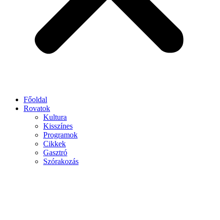
Főoldal
Rovatok
Kultura
Kisszínes
Programok
Cikkek
Gasztró
Szórakozás