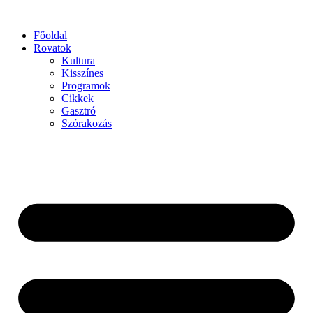
Főoldal
Rovatok
Kultura
Kisszínes
Programok
Cikkek
Gasztró
Szórakozás