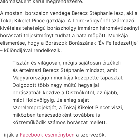
állomásaként kerül megrendezésre.
A mostani borszalon vendége Berecz Stéphanie lesz, aki a
Tokaj Kikelet Pince gazdája. A Loire-völgyéből származó,
kivételes tehetségű borászhölgy immáron háromévtizednyi
borászati teljesítményt tudhat a háta mögött. Munkája
elismerése, hogy a Borászok Borászának ‘Év Felfedezettje’
– különdíjával rendelkezik.
Tisztán és világosan, mégis sajátosan érzékeli
és értelmezi Berecz Stéphanie mindazt, amit
Magyarországon munkája közepette tapasztal.
Dolgozott több nagy múltú hegyaljai
borászatnál: kezdve a Disznókőtől, az újabb,
mádi Holdvölgyig. Jelenleg saját
szerelemprojektjét, a Tokaj Kikelet Pincét viszi,
miközben tanácsadóként továbbra is
közreműködik számos borászat mellett.
– írják a
Facebook-eseményben
a szervezők.