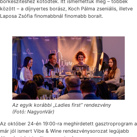
borkészítéshez kötődtek. Itt ismerhettük meg – többek
között – a díjnyertes borász, Koch Pálma zseniális, illetve
Laposa Zsófia finomabbnál finomabb borait.
Az egyik korábbi „Ladies first” rendezvény
(Fotó: NagyonVár)
Az október 24-én 19:00-ra meghirdetett gasztroprogram a
már jól ismert Vibe & Wine rendezvénysorozat legújabb