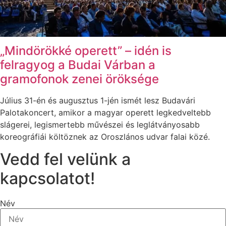
„Mindörökké operett” – idén is
felragyog a Budai Várban a
gramofonok zenei öröksége
Július 31-én és augusztus 1-jén ismét lesz Budavári
Palotakoncert, amikor a magyar operett legkedveltebb
slágerei, legismertebb művészei és leglátványosabb
koreográfiái költöznek az Oroszlános udvar falai közé.
Vedd fel velünk a
kapcsolatot!
Név