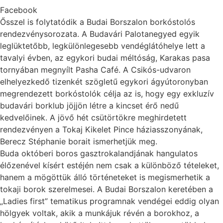
Facebook
Ősszel is folytatódik a Budai Borszalon borkóstolós
rendezvénysorozata. A Budavári Palotanegyed egyik
leglüktetőbb, legkülönlegesebb vendéglátóhelye lett a
tavalyi évben, az egykori budai méltóság, Karakas pasa
tornyában megnyílt Pasha Café. A Csikós-udvaron
elhelyezkedő tizenkét szögletű egykori ágyútoronyban
megrendezett borkóstolók célja az is, hogy egy exkluzív
budavári borklub jöjjön létre a kincset érő nedű
kedvelőinek. A jövő hét csütörtökre meghirdetett
rendezvényen a Tokaj Kikelet Pince háziasszonyának,
Berecz Stéphanie borait ismerhetjük meg.
Buda októberi boros gasztrokalandjának hangulatos
élőzenével kísért estéjén nem csak a különböző tételeket,
hanem a mögöttük álló történeteket is megismerhetik a
tokaji borok szerelmesei. A Budai Borszalon keretében a
„Ladies first” tematikus programnak vendégei eddig olyan
hölgyek voltak, akik a munkájuk révén a borokhoz, a