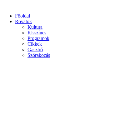
Főoldal
Rovatok
Kultura
Kisszínes
Programok
Cikkek
Gasztró
Szórakozás