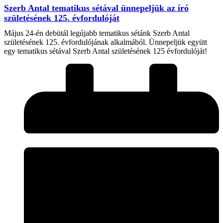
Szerb Antal tematikus sétával ünnepeljük az író
születésének 125. évfordulóját
Május 24-én debütál legújabb tematikus sétánk Szerb Antal
születésének 125. évfordulójának alkalmából. Ünnepeljük együtt
egy tematikus sétával Szerb Antal születésének 125 évfordulóját!