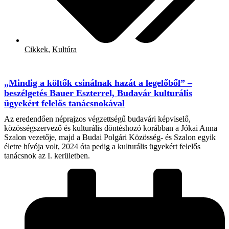
Cikkek
,
Kultúra
„Mindig a költők csinálnak hazát a legelőből” –
beszélgetés Bauer Eszterrel, Budavár kulturális
ügyekért felelős tanácsnokával
Az eredendően néprajzos végzettségű budavári képviselő,
közösségszervező és kulturális döntéshozó korábban a Jókai Anna
Szalon vezetője, majd a Budai Polgári Közösség- és Szalon egyik
életre hívója volt, 2024 óta pedig a kulturális ügyekért felelős
tanácsnok az I. kerületben.