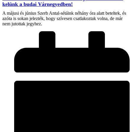
kelünk a budai Várnegyedben!
A májusi és június Szerb Antal-sétáink néhány óra alatt beteltek, és
azóta is sokan jelezték, hogy szívesen csatlakoztak volna, de már
nem jutottak jegyhez.