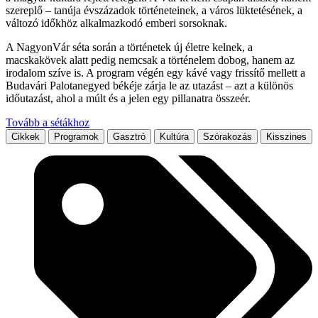
szereplő – tanúja évszázadok történeteinek, a város lüktetésének, a
változó időkhöz alkalmazkodó emberi sorsoknak.
A NagyonVár séta során a történetek új életre kelnek, a
macskakövek alatt pedig nemcsak a történelem dobog, hanem az
irodalom szíve is. A program végén egy kávé vagy frissítő mellett a
Budavári Palotanegyed békéje zárja le az utazást – azt a különös
időutazást, ahol a múlt és a jelen egy pillanatra összeér.
Tovább a sétákhoz
Cikkek
Programok
Gasztró
Kultúra
Szórakozás
Kisszines