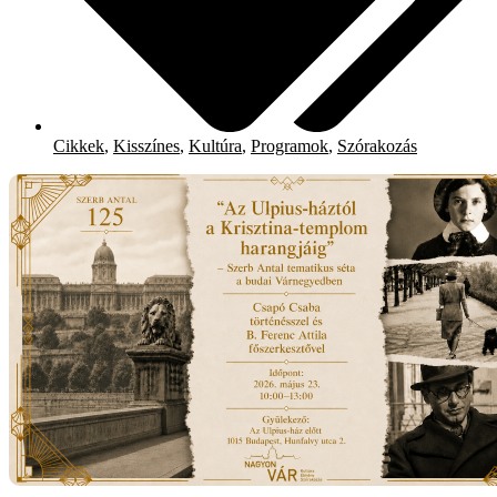
Cikkek
,
Kisszínes
,
Kultúra
,
Programok
,
Szórakozás