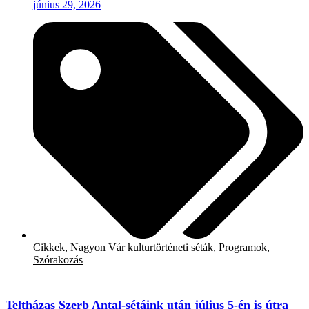
június 29, 2026
Cikkek
,
Nagyon Vár kulturtörténeti séták
,
Programok
,
Szórakozás
Teltházas Szerb Antal-sétáink után július 5-én is útra