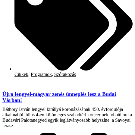
Cikkek
,
Programok
,
Szórakozás
Újra lengyel-magyar zenés ünneplés lesz a Budai
Várban!
Báthory István lengyel királlyá koronázásának 450. évfordulója
alkalmából július 4-én különleges szabadtéri koncertnek ad otthont a
Budavári Palotanegyed egyik leglátványosabb helyszíne, a Savoyai
terasz.