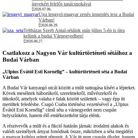
ügyekért felelős tanácsnokával
2026.07.06.
Újra lengyel-magyar zenés ünneplés lesz a Budai
Várban!
2026.06.29.
Teltházas Szerb Antal-sétáink után július 5-én is útra
kelünk a budai Várnegyedben!
2026.06.27.
Csatlakozz a Nagyon Vár kultúrtörténeti sétáihoz a
Budai Várban
„Ulpius Évától Esti Kornélig” – kultúrtörténeti séta a Budai
Várban
A Budai Vár kanyargó utcái között a múlt suttogása kíséri a lépteket.
Kövek mesélnek háborúkról, szerelmekről, művészekről és
titkokról, amelyek valaha e falak között születtek – vagy épp itt
merültek feledésbe. Csapó Csaba történész vezetésével a „Ulpius
Évától Esti Kornélig” című séta a várnegyedet nem csupán
helyszínként, hanem élő emlékezetként tárja elénk.
A résztvevők a múlt és a fikció határán járnak: irodalmi alakok és
valódi személyek árnyai fonódnak össze, miközben a séta megidézi
a magyar kultúra rejtett rétegeit. A Vár itt nem csupán díszlet, hanem