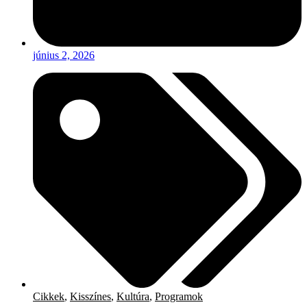
június 2, 2026
Cikkek
,
Kisszínes
,
Kultúra
,
Programok