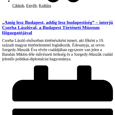
Cikkek
,
Egyéb
,
Kultúra
„Amíg lesz Budapest, addig lesz budapestiség” – interjú
Csorba Lászlóval, a Budapest Történeti Múzeum
főigazgatójával
Csorba László elsősorban történészként ismert, aki főként a 19.
századi magyar történelemmel foglalkozik. Édesanyja, az orvos
Szegedy-Maszák Éva révén családjában egyszerre van jelen a
Barabás Miklós-féle művészeti örökség és a Szegedy-Maszák család
jelentős politikai-diplomáciai hagyománya.