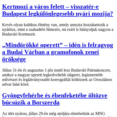
Kertmozi a város felett – visszatér-e
Budapest legkülönlegesebb nyári mozija?
Kevés olyan kultikus élmény van, amely annyira hozzátartozik a
nyárhoz, mint a szabadtéri filmezés, mi ezért is hiányoljuk nagyon a
Budavári Kertmozit.
„Mindörökké operett” – idén is felragyog
a Budai Várban a gramofonok zenei
öröksége
Július 31-én és augusztus 1-jén ismét lesz Budavári Palotakoncert,
amikor a magyar operett legkedveltebb slágerei, legismertebb
művészei és leglátványosabb koreográfiái költöznek az Oroszlános
udvar falai közé.
Gyöngyfehérbe és ébenfeketébe öltözve
búcsúzik a Borszerda
Az idei nyáron, július 29-én még utoljára elmehetünk az MNG