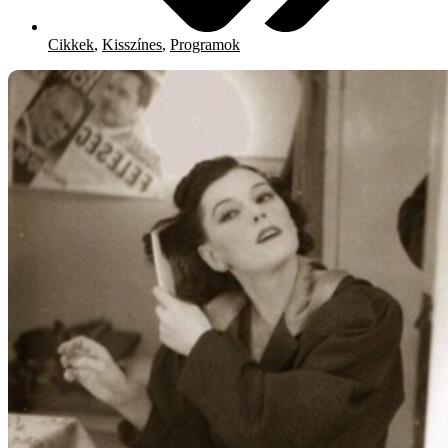
Cikkek
,
Kisszínes
,
Programok