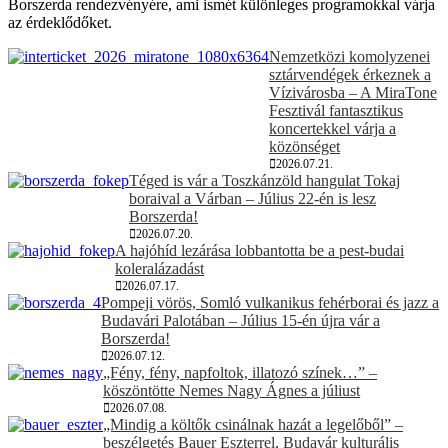
Borszerda rendezvényére, ami ismét különleges programokkal várja
az érdeklődőket.
Nemzetközi komolyzenei
sztárvendégek érkeznek a
Vízivárosba – A MiraTone
Fesztivál fantasztikus
koncertekkel várja a
közönséget
2026.07.21.
Téged is vár a Toszkánzöld hangulat Tokaj
boraival a Várban – Július 22-én is lesz
Borszerda!
2026.07.20.
A hajóhíd lezárása lobbantotta be a pest-budai
koleralázadást
2026.07.17.
Pompeji vörös, Somló vulkanikus fehérborai és jazz a
Budavári Palotában – Július 15-én újra vár a
Borszerda!
2026.07.12.
„Fény, fény, napfoltok, illatozó színek…” –
köszöntötte Nemes Nagy Ágnes a júliust
2026.07.08.
„Mindig a költők csinálnak hazát a legelőből” –
beszélgetés Bauer Eszterrel, Budavár kulturális