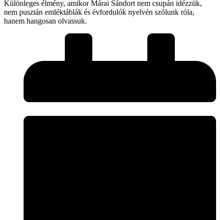
Különleges élmény, amikor Márai Sándort nem csupán idézzük,
nem pusztán emléktáblák és évfordulók nyelvén szólunk róla,
hanem hangosan olvassuk.