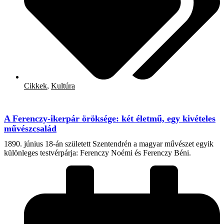
Cikkek
,
Kultúra
A Ferenczy-ikerpár öröksége: két életmű, egy kivételes
művészcsalád
1890. június 18-án született Szentendrén a magyar művészet egyik
különleges testvérpárja: Ferenczy Noémi és Ferenczy Béni.