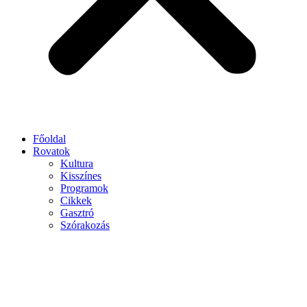
Főoldal
Rovatok
Kultura
Kisszínes
Programok
Cikkek
Gasztró
Szórakozás