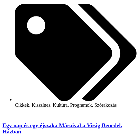
Cikkek
,
Kisszínes
,
Kultúra
,
Programok
,
Szórakozás
Egy nap és egy éjszaka Máraival a Virág Benedek
Házban