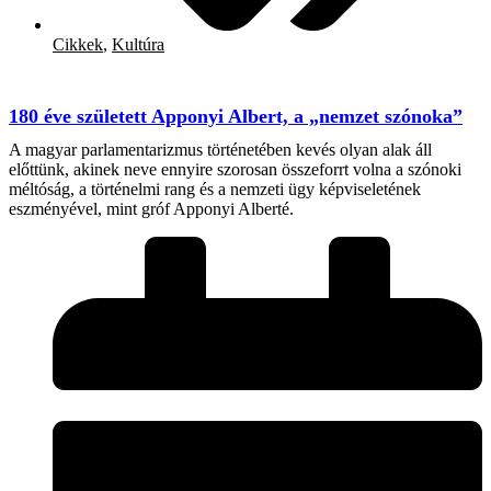
Cikkek
,
Kultúra
180 éve született Apponyi Albert, a „nemzet szónoka”
A magyar parlamentarizmus történetében kevés olyan alak áll
előttünk, akinek neve ennyire szorosan összeforrt volna a szónoki
méltóság, a történelmi rang és a nemzeti ügy képviseletének
eszményével, mint gróf Apponyi Alberté.