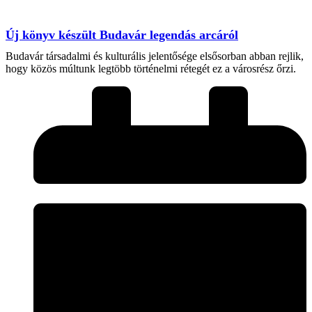
Új könyv készült Budavár legendás arcáról
Budavár társadalmi és kulturális jelentősége elsősorban abban rejlik,
hogy közös múltunk legtöbb történelmi rétegét ez a városrész őrzi.