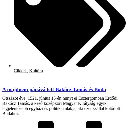
Cikkek
,
Kultúra
A majdnem pápává lett Bakócz Tamás és Buda
Ötszázöt éve, 1521. június 15-én hunyt el Esztergomban Erdődi
Bakócz Tamás, a késő középkori Magyar Királyság egyik
legjelentősebb egyházi és politikai alakja, aki ezer szállal kötődött
Budához.