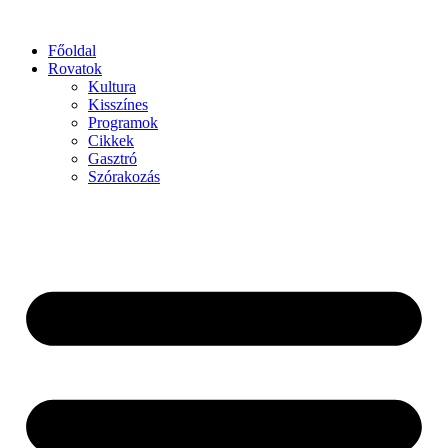
Főoldal
Rovatok
Kultura
Kisszínes
Programok
Cikkek
Gasztró
Szórakozás