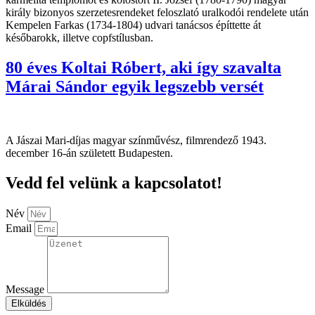
király bizonyos szerzetesrendeket feloszlató uralkodói rendelete után
Kempelen Farkas (1734-1804) udvari tanácsos építtette át
későbarokk, illetve copfstílusban.
80 éves Koltai Róbert, aki így szavalta
Márai Sándor egyik legszebb versét
A Jászai Mari-díjas magyar színművész, filmrendező 1943.
december 16-án született Budapesten.
Vedd fel velünk a kapcsolatot!
Név
Email
Message
Elküldés