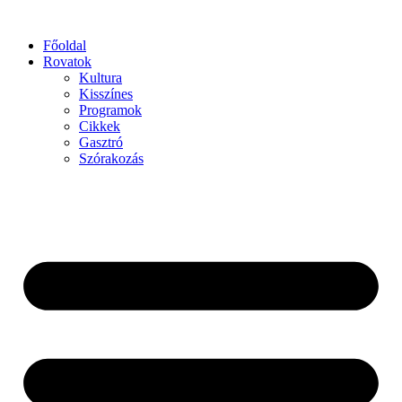
Főoldal
Rovatok
Kultura
Kisszínes
Programok
Cikkek
Gasztró
Szórakozás