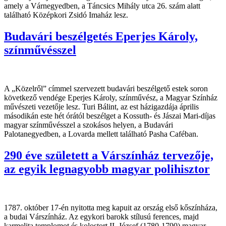
amely a Várnegyedben, a Táncsics Mihály utca 26. szám alatt
található Középkori Zsidó Imaház lesz.
Budavári beszélgetés Eperjes Károly,
színművésszel
A „Közelről” címmel szervezett budavári beszélgető estek soron
következő vendége Eperjes Károly, színművész, a Magyar Színház
művészeti vezetője lesz. Turi Bálint, az est házigazdája április
másodikán este hét órától beszélget a Kossuth- és Jászai Mari-díjas
magyar színművésszel a szokásos helyen, a Budavári
Palotanegyedben, a Lovarda mellett található Pasha Caféban.
290 éve született a Várszínház tervezője,
az egyik legnagyobb magyar polihisztor
1787. október 17-én nyitotta meg kapuit az ország első kőszínháza,
a budai Várszínház. Az egykori barokk stílusú ferences, majd
karmelita templomot és kolostort II. József (1780-1790) magyar