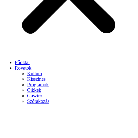
Főoldal
Rovatok
Kultura
Kisszínes
Programok
Cikkek
Gasztró
Szórakozás