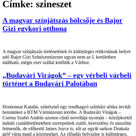
Címke:
szineszet
A magyar színjátszás bölcsője és Bajor
Gizi egykori otthona
A magyar színjátszás történetének és különleges relikviáinak helyet
adó Bajor Gizi Színészmúzeum ugyan nem az I. kerületben
található, mégis ezer szállal kötődik a Várhoz.
„Budavári Virágok” – egy vérbeli várbeli
történet a Budavári Palotában
Homonnai Katalin, színésznő egy rendhagyó színházi sétára invitál
bennünket a BTM Vármúzeum tereibe. A Budavári Virágok –
Cserna Szabó András azonos című novellája nyomán – középkortól
induló családtörténetében szerepelnek zsidó, keresztény és muszlim
felmenők, de előkerül James Joyce is, sőt az egyik sarkon Drakula
gróf várja majd a közönséget. Az előadás helyszíne is különleges,