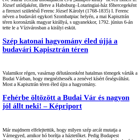
József utódjaként, illetve a Habsburg–Lotaringiai-ház főhercegeként
a firenzei születésű Ferenc József Károlyt (1768-1835) I. Ferenc
néven a budavári egykori Szombatpiac helyén, a mai Kapisztrán
téren koronázták magyar királlyá, s ugyanekkor, 1792. június 6-án
tette le a Vízivárosban a királyi esküt.
Szép katonai hagyomány éled újjá a
budavári Kapisztrán téren
Valamikor régen, vasárnap délutánonként hatalmas tömegek várták a
Budai Várban, hogy megnézhessék a zenével kísért őrségváltást.
Most a Kapisztrán téren éled újra a hagyomány.
Fehérbe öltözött a Budai Vár és nagyon
jól állt neki! – Képriport
Már majdnem elfelejtettük, hogy milyen szép arcát mutatja a
Várnegyed, amikor hó borítja a háztetőket. Pedig Budapest