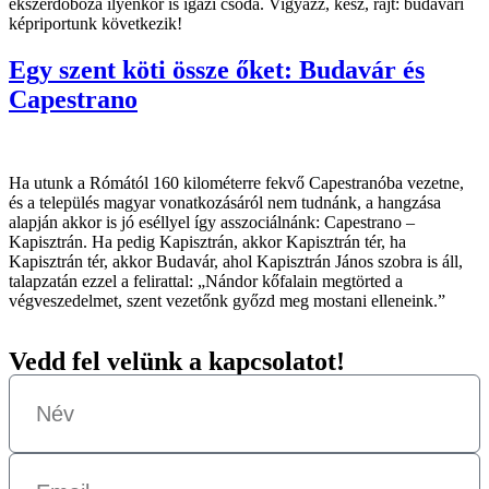
ékszerdoboza ilyenkor is igazi csoda. Vigyázz, kész, rajt: budavári
képriportunk következik!
Egy szent köti össze őket: Budavár és
Capestrano
Ha utunk a Rómától 160 kilométerre fekvő Capestranóba vezetne,
és a település magyar vonatkozásáról nem tudnánk, a hangzása
alapján akkor is jó eséllyel így asszociálnánk: Capestrano –
Kapisztrán. Ha pedig Kapisztrán, akkor Kapisztrán tér, ha
Kapisztrán tér, akkor Budavár, ahol Kapisztrán János szobra is áll,
talapzatán ezzel a felirattal: „Nándor kőfalain megtörted a
végveszedelmet, szent vezetőnk győzd meg mostani elleneink.”
Vedd fel velünk a kapcsolatot!