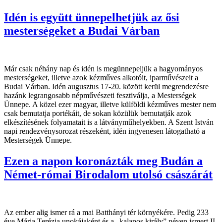
Idén is együtt ünnepelhetjük az ősi
mesterségeket a Budai Várban
Már csak néhány nap és idén is megünnepeljük a hagyományos
mesterségeket, illetve azok kézműves alkotóit, iparművészeit a
Budai Várban. Idén augusztus 17-20. között kerül megrendezésre
hazánk legrangosabb népművészeti fesztiválja, a Mesterségek
Ünnepe. A közel ezer magyar, illetve külföldi kézműves mester nem
csak bemutatja portékáit, de sokan közülük bemutatják azok
elkészítésének folyamatait is a látványműhelyekben. A Szent István
napi rendezvénysorozat részeként, idén ingyenesen látogatható a
Mesterségek Ünnepe.
Ezen a napon koronázták meg Budán a
Német-római Birodalom utolsó császárát
Az ember alig ismer rá a mai Batthányi tér környékére. Pedig 233
éve Mária Terézia unokájaként és a „kalapos király” néven ismert II.