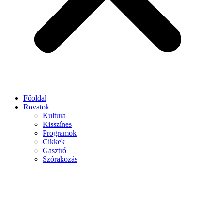
Főoldal
Rovatok
Kultura
Kisszínes
Programok
Cikkek
Gasztró
Szórakozás