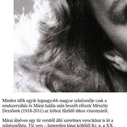
Minden idők egyik legnagyobb magyar színésznője csak a
rendszerváltás és Márai halála után beszélt először Mészöly
Dezsőnek (1918-2011) az íróhoz fűződő titkos viszonyáról.
Márai álnéven egy tíz versből álló szerelmes versciklust is írt a
színésznőhöz, Tíz vers – Ismeretlen kínai költőtől Kr. u. a XX.