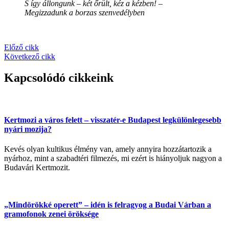
S így állongunk – két őrült, kéz a kézben! –
Megizzadunk a borzas szenvedélyben
Előző cikk
Következő cikk
Kapcsolódó cikkeink
Kertmozi a város felett – visszatér-e Budapest legkülönlegesebb
nyári mozija?
Kevés olyan kultikus élmény van, amely annyira hozzátartozik a
nyárhoz, mint a szabadtéri filmezés, mi ezért is hiányoljuk nagyon a
Budavári Kertmozit.
„Mindörökké operett” – idén is felragyog a Budai Várban a
gramofonok zenei öröksége