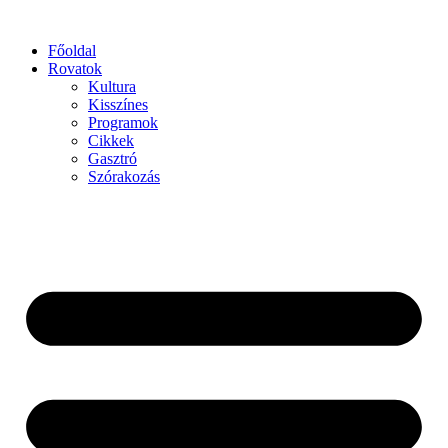
Főoldal
Rovatok
Kultura
Kisszínes
Programok
Cikkek
Gasztró
Szórakozás