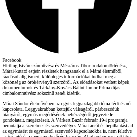
Facebook
Hirtling István színművész és Mészáros Tibor irodalomtörténész,
Márai-kutató estjein részletek hangzanak el a Márai életműből,
ráadásul alig ismert, különleges információkat tudhat meg a
közönség az örökérvényű szerzőről. Az előadásokat vetített képek,
dokumentumok és Tárkány-Kovács Bálint Junior Príma díjas
cimbalomművész sokszínű zenéi kísérik.
Márai Sándor életművében az egyik leggazdagabb téma férfi és nő
kapcsolata. Leggyakrabban kettejük válságáról, párbeszédük
hiányáról, egymás megértésének nehézségéről jegyezte le
gondolatait, megérzéseit. A Várkert Bazár február 19-i programja
bemutatja a szerelmes és szenvedélyes Márai arcát és bepillantást ad
az egymásért és egymástól szenvedő kapcsolatokba is, nem feledve
az író intését a megismerhetőség kapcsán: Ahol ember van, ott titok