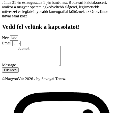
Július 31-én és augusztus 1-jén ismét lesz Budavári Palotakoncert,
amikor a magyar operett legkedveltebb slágerei, legismertebb
művészei és leglátványosabb koreográfiái költöznek az Oroszlános
udvar falai közé.
Vedd fel velünk a kapcsolatot!
Név
Email
Message
Elküldés
©NagyonVár 2026 - by Savoyai Terasz