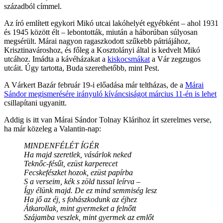
századból címmel.
Az író említett egykori Mikó utcai lakóhelyét egyébként – ahol 1931
és 1945 között élt – lebontották, miután a háborúban súlyosan
megsérült. Márai nagyon ragaszkodott szűkebb pátriájához,
Krisztinavároshoz, és főleg a Kosztolányi által is kedvelt Mikó
utcához. Imádta a kávéházakat a
kiskocsmákat
a Vár zegzugos
utcáit. Úgy tartotta, Buda szerethetőbb, mint Pest.
A Várkert Bazár február 19-i előadása már teltházas, de a
Márai
Sándor megismerésére irányuló kíváncsiságot március 11-én is lehet
csillapítani ugyanitt.
Addig is itt van Márai Sándor Tolnay Klárihoz írt szerelmes verse,
ha már közeleg a Valantin-nap:
MINDENFÉLÉT ÍGÉR
Ha majd szeretlek, vásárlok neked
Teknőc-fésűt, ezüst karperecet
Fecskefészket hozok, ezüst papírba
S a verseim, kék s zöld tussal leírva –
Így élünk majd. De ez mind semmiség lesz
Ha jő az éj, s fohászkodunk az éjhez
Átkarollak, mint gyermeket a felnőtt
Szájamba veszlek, mint gyermek az emlőt