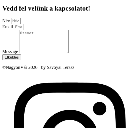
Vedd fel velünk a kapcsolatot!
Név
Email
Message
Elküldés
©NagyonVár 2026 - by Savoyai Terasz