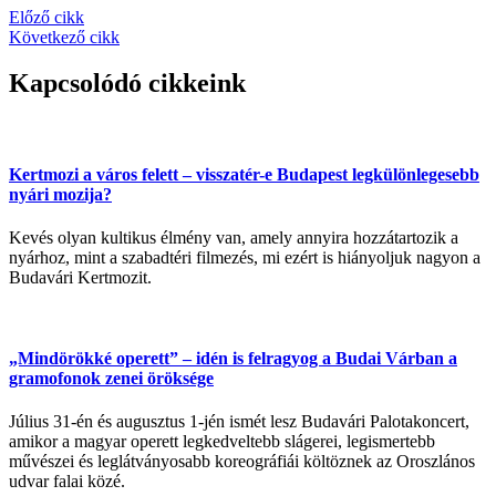
Előző cikk
Következő cikk
Kapcsolódó cikkeink
Kertmozi a város felett – visszatér-e Budapest legkülönlegesebb
nyári mozija?
Kevés olyan kultikus élmény van, amely annyira hozzátartozik a
nyárhoz, mint a szabadtéri filmezés, mi ezért is hiányoljuk nagyon a
Budavári Kertmozit.
„Mindörökké operett” – idén is felragyog a Budai Várban a
gramofonok zenei öröksége
Július 31-én és augusztus 1-jén ismét lesz Budavári Palotakoncert,
amikor a magyar operett legkedveltebb slágerei, legismertebb
művészei és leglátványosabb koreográfiái költöznek az Oroszlános
udvar falai közé.