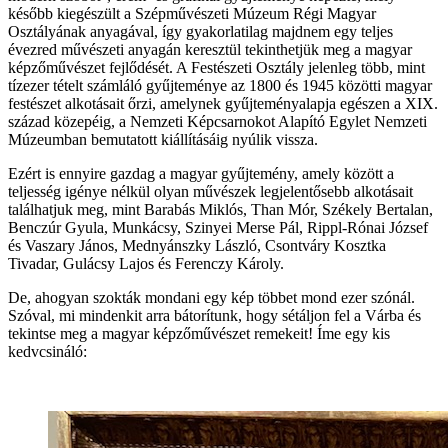
később kiegészült a Szépművészeti Múzeum Régi Magyar
Osztályának anyagával, így gyakorlatilag majdnem egy teljes
évezred művészeti anyagán keresztül tekinthetjük meg a magyar
képzőművészet fejlődését. A Festészeti Osztály jelenleg több, mint
tízezer tételt számláló gyűjteménye az 1800 és 1945 közötti magyar
festészet alkotásait őrzi, amelynek gyűjteményalapja egészen a XIX.
század közepéig, a Nemzeti Képcsarnokot Alapító Egylet Nemzeti
Múzeumban bemutatott kiállításáig nyúlik vissza.
Ezért is ennyire gazdag a magyar gyűjtemény, amely között a
teljesség igénye nélkül olyan művészek legjelentősebb alkotásait
találhatjuk meg, mint Barabás Miklós, Than Mór, Székely Bertalan,
Benczúr Gyula, Munkácsy, Szinyei Merse Pál, Rippl-Rónai József
és Vaszary János, Mednyánszky László, Csontváry Kosztka
Tivadar, Gulácsy Lajos és Ferenczy Károly.
De, ahogyan szokták mondani egy kép többet mond ezer szónál.
Szóval, mi mindenkit arra bátorítunk, hogy sétáljon fel a Várba és
tekintse meg a magyar képzőművészet remekeit! Íme egy kis
kedvcsináló: