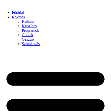
Főoldal
Rovatok
Kultura
Kisszínes
Programok
Cikkek
Gasztró
Szórakozás