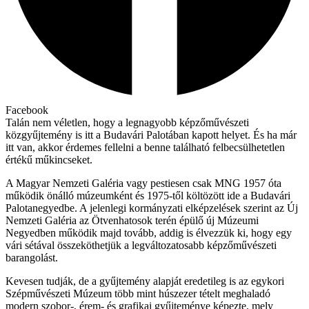
Facebook
Talán nem véletlen, hogy a legnagyobb képzőművészeti
közgyűjtemény is itt a Budavári Palotában kapott helyet. És ha már
itt van, akkor érdemes fellelni a benne található felbecsülhetetlen
értékű műkincseket.
A Magyar Nemzeti Galéria vagy pestiesen csak MNG 1957 óta
működik önálló múzeumként és 1975-től költözött ide a Budavári
Palotanegyedbe. A jelenlegi kormányzati elképzelések szerint az Új
Nemzeti Galéria az Ötvenhatosok terén épülő új Múzeumi
Negyedben működik majd tovább, addig is élvezzük ki, hogy egy
vári sétával összeköthetjük a legváltozatosabb képzőművészeti
barangolást.
Kevesen tudják, de a gyűjtemény alapját eredetileg is az egykori
Szépművészeti Múzeum több mint húszezer tételt meghaladó
modern szobor-, érem- és grafikai gyűjteménye képezte, mely