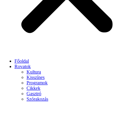
Főoldal
Rovatok
Kultura
Kisszínes
Programok
Cikkek
Gasztró
Szórakozás