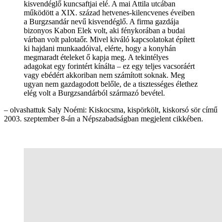
kisvendéglő kuncsaftjai elé. A mai Attila utcában
működött a XIX. század hetvenes-kilencvenes éveiben
a Burgzsandár nevű kisvendéglő. A firma gazdája
bizonyos Kabon Elek volt, aki fénykorában a budai
várban volt palotaőr. Mivel kiváló kapcsolatokat épített
ki hajdani munkaadóival, elérte, hogy a konyhán
megmaradt ételeket ő kapja meg. A tekintélyes
adagokat egy forintért kínálta – ez egy teljes vacsoráért
vagy ebédért akkoriban nem számított soknak. Meg
ugyan nem gazdagodott belőle, de a tisztességes élethez
elég volt a Burgzsandárból származó bevétel.
– olvashattuk Saly Noémi: Kiskocsma, kispörkölt, kiskorsó sör című
2003. szeptember 8-án a Népszabadságban megjelent cikkében.