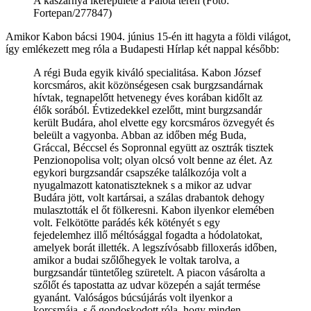
A kaszárnya ikerépülete a Palota téren (Fotó:
Fortepan/277847)
Amikor Kabon bácsi 1904. június 15-én itt hagyta a földi világot,
így emlékezett meg róla a Budapesti Hírlap két nappal később:
A régi Buda egyik kiváló specialitása. Kabon József
korcsmáros, akit közönségesen csak burgzsandárnak
hívtak, tegnapelőtt hetvenegy éves korában kidőlt az
élők sorából. Évtizedekkel ezelőtt, mint burgzsandár
került Budára, ahol elvette egy korcsmáros özvegyét és
beleült a vagyonba. Abban az időben még Buda,
Gráccal, Béccsel és Sopronnal együtt az osztrák tisztek
Penzionopolisa volt; olyan olcsó volt benne az élet. Az
egykori burgzsandár csapszéke találkozója volt a
nyugalmazott katonatiszteknek s a mikor az udvar
Budára jött, volt kartársai, a szálas drabantok dehogy
mulasztották el őt fölkeresni. Kabon ilyenkor elemében
volt. Felkötötte parádés kék kötényét s egy
fejedelemhez illő méltósággal fogadta a hódolatokat,
amelyek borát illették. A legszívósabb filloxerás időben,
amikor a budai szőlőhegyek le voltak tarolva, a
burgzsandár tüntetőleg szüretelt. A piacon vásárolta a
szőlőt és tapostatta az udvar közepén a saját termése
gyanánt. Valóságos búcsújárás volt ilyenkor a
korcsmája, s ő gondoskodott róla, hogy minden