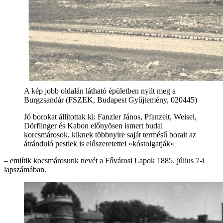
A kép jobb oldalán látható épületben nyilt meg a
Burgzsandár (FSZEK, Budapest Gyűjtemény, 020445)
Jó borokat állítottak ki: Fanzler János, Pfanzelt, Weisel,
Dörflinger és Kabon előnyösen ismert budai
korcsmárosok, kiknek többnyire saját termésű borait az
átránduló pestiek is előszeretettel »kóstolgatják«
– említik kocsmárosunk nevét a Fővárosi Lapok 1885. július 7-i
lapszámában.