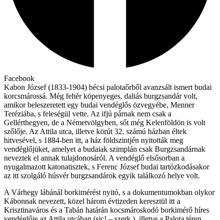
Facebook
Kabon József (1833-1904) bécsi palotaőrből avanzsált ismert budai
korcsmárossá. Még fehér köpenyeges, daliás burgzsandár volt,
amikor beleszeretett egy budai vendéglős özvegyébe, Menner
Teréziába, s feleségül vette. Az ifjú párnak nem csak a
Gellérthegyen, de a Németvölgyben, sőt még Kelenföldön is volt
szőlője. Az Attila utca, illetve körút 32. számú házban éltek
hitvesével, s 1884-ben itt, a ház földszintjén nyitották meg
vendéglőjüket, amelyet a budaiak szimplán csak Burgzsandárnak
neveztek el annak tulajdonosáról. A vendéglő elsősorban a
nyugalmazott katonatisztek, s Ferenc József budai tartózkodásakor
az itt szolgáló húsvér burgzsandárok egyik találkozó helye volt.
A Várhegy lábánál borkimérést nyitó, s a dokumentumokban olykor
Kábonnak nevezett, közel három évtizeden keresztül itt a
Krisztinaváros és a Tabán határán kocsmároskodó borkimérő híres
vendéglője az Attila utcában (sic! – szerk.), illetve a Palota téren