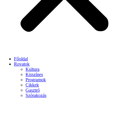
Főoldal
Rovatok
Kultura
Kisszínes
Programok
Cikkek
Gasztró
Szórakozás