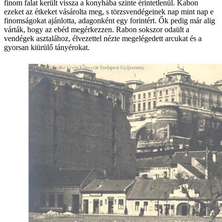
finom falat került vissza a konyhába szinte érintetlenül. Kabon
ezeket az étkeket vásárolta meg, s törzsvendégeinek nap mint nap e
finomságokat ajánlotta, adagonként egy forintért. Ők pedig már alig
várták, hogy az ebéd megérkezzen. Rabon sokszor odaült a
vendégek asztalához, élvezettel nézte megelégedett arcukat és a
gyorsan kiürülő tányérokat.