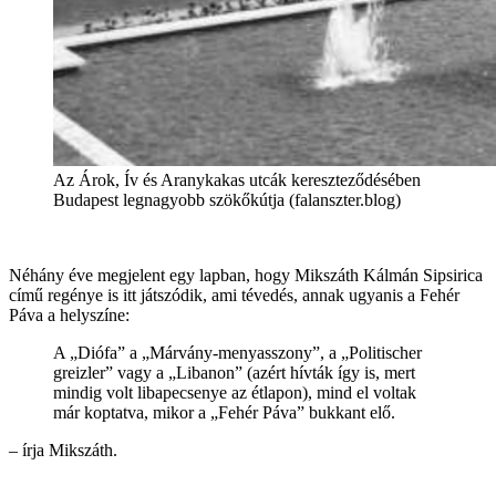
Az Árok, Ív és Aranykakas utcák kereszteződésében
Budapest legnagyobb szökőkútja (falanszter.blog)
Néhány éve megjelent egy lapban, hogy Mikszáth Kálmán Sipsirica
című regénye is itt játszódik, ami tévedés, annak ugyanis a Fehér
Páva a helyszíne:
A „Diófa” a „Márvány-menyasszony”, a „Politischer
greizler” vagy a „Libanon” (azért hívták így is, mert
mindig volt libapecsenye az étlapon), mind el voltak
már koptatva, mikor a „Fehér Páva” bukkant elő.
– írja Mikszáth.