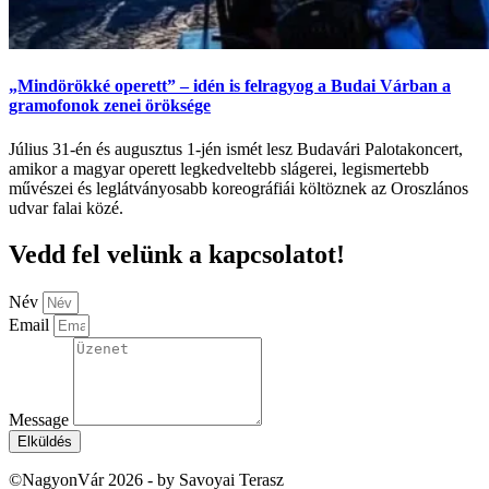
„Mindörökké operett” – idén is felragyog a Budai Várban a
gramofonok zenei öröksége
Július 31-én és augusztus 1-jén ismét lesz Budavári Palotakoncert,
amikor a magyar operett legkedveltebb slágerei, legismertebb
művészei és leglátványosabb koreográfiái költöznek az Oroszlános
udvar falai közé.
Vedd fel velünk a kapcsolatot!
Név
Email
Message
Elküldés
©NagyonVár 2026 - by Savoyai Terasz