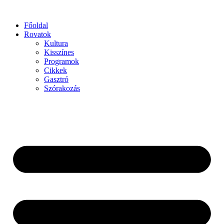
Főoldal
Rovatok
Kultura
Kisszínes
Programok
Cikkek
Gasztró
Szórakozás