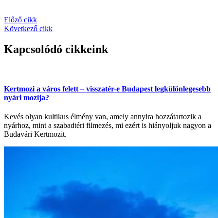
Előző cikk
Következő cikk
Kapcsolódó cikkeink
Kertmozi a város felett – visszatér-e Budapest legkülönlegesebb
nyári mozija?
Kevés olyan kultikus élmény van, amely annyira hozzátartozik a
nyárhoz, mint a szabadtéri filmezés, mi ezért is hiányoljuk nagyon a
Budavári Kertmozit.