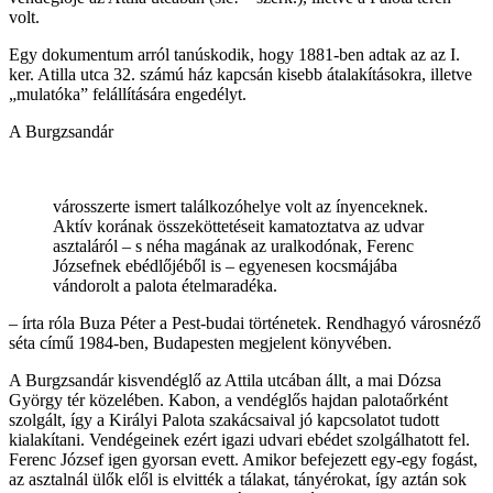
volt.
Egy dokumentum arról tanúskodik, hogy 1881-ben adtak az az I.
ker. Atilla utca 32. számú ház kapcsán kisebb átalakításokra, illetve
„mulatóka” felállítására engedélyt.
A Burgzsandár
városszerte ismert találkozóhelye volt az ínyenceknek.
Aktív korának összeköttetéseit kamatoztatva az udvar
asztaláról – s néha magának az uralkodónak, Ferenc
Józsefnek ebédlőjéből is – egyenesen kocsmájába
vándorolt a palota ételmaradéka.
– írta róla Buza Péter a Pest-budai történetek. Rendhagyó városnéző
séta című 1984-ben, Budapesten megjelent könyvében.
A Burgzsandár kisvendéglő az Attila utcában állt, a mai Dózsa
György tér közelében. Kabon, a vendéglős hajdan palotaőrként
szolgált, így a Királyi Palota szakácsaival jó kapcsolatot tudott
kialakítani. Vendégeinek ezért igazi udvari ebédet szolgálhatott fel.
Ferenc József igen gyorsan evett. Amikor befejezett egy-egy fogást,
az asztalnál ülők elől is elvitték a tálakat, tányérokat, így aztán sok