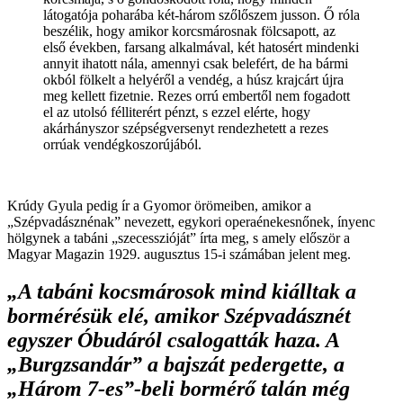
látogatója poharába két-három szőlőszem jusson. Ő róla
beszélik, hogy amikor korcsmárosnak fölcsapott, az
első években, farsang alkalmával, két hatosért mindenki
annyit ihatott nála, amennyi csak belefért, de ha bármi
okból fölkelt a helyéről a vendég, a húsz krajcárt újra
meg kellett fizetnie. Rezes orrú embertől nem fogadott
el az utolsó félliterért pénzt, s ezzel elérte, hogy
akárhányszor szépségversenyt rendezhetett a rezes
orrúak vendégkoszorújából.
Krúdy Gyula pedig ír a Gyomor örömeiben, amikor a
„Szépvadásznénak” nevezett, egykori operaénekesnőnek, ínyenc
hölgynek a tabáni „szecesszióját” írta meg, s amely először a
Magyar Magazin 1929. augusztus 15-i számában jelent meg.
„A tabáni kocsmárosok mind kiálltak a
bormérésük elé, amikor Szépvadásznét
egyszer Óbudáról csalogatták haza. A
„Burgzsandár” a bajszát pedergette, a
„Három 7-es”-beli bormérő talán még