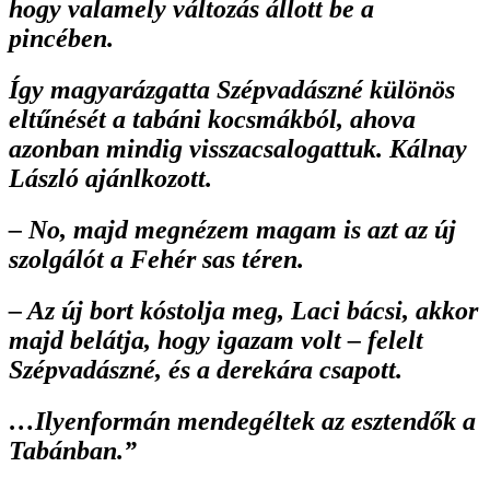
hogy valamely változás állott be a
pincében.
Így magyarázgatta Szépvadászné különös
eltűnését a tabáni kocsmákból, ahova
azonban mindig visszacsalogattuk. Kálnay
László ajánlkozott.
– No, majd megnézem magam is azt az új
szolgálót a Fehér sas téren.
– Az új bort kóstolja meg, Laci bácsi, akkor
majd belátja, hogy igazam volt – felelt
Szépvadászné, és a derekára csapott.
…Ilyenformán mendegéltek az esztendők a
Tabánban.”