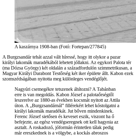
A kaszárnya 1908-ban (Fotó: Fortepan/277845)
A Burgzsandár tehát azzal vált híressé, hogy itt olykor a pazar
királyi lakomák maradékából lehetett jóllakni. Az egykori Palota tér
(ma Dózsa György) két oldalán a századfordulón szimmetrikusan, a
Magyar Királyi Darabont Testőrség két iker épülete állt. Kabon ezek
szomszédságában nyitotta meg különleges vendéglőjét.
Nagyúri csemegékre tetszenek áhítozni? A Tabánban
erre is van megoldás. Kabon József a palotaőrségtől
leszerelve az 1880-as években kocsmát nyitott az Attila
úton. A „Burgzsandárnál” fillérekért lehet kóstolgatni a
királyi lakomák maradékát. Jut bőven mindenkinek.
Ferenc József sietősen és keveset eszik, viszont ha ő
befejezte, az egész vendégseregnek ott kell hagynia az
asztalt. A roskadozó, jóformán érintetlen tálak pedig
már ereszkednek is a völgybe, a kockás abroszos