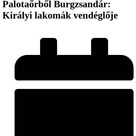
Palotaőrből Burgzsandár:
Királyi lakomák vendéglője