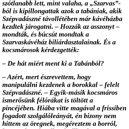
szótlanabb lett, mint valaha, a „Szarvas”-
ból is kipillongattak azok a tabániak, akik
Szépvadászné távollétében már kávéházba
kezdtek járogatni. – Hozzák az asszonyt –
mondták, és búcsút mondtak a
Szarvaskávéház biliárdasztalainak. És a
kocsmárosok kérdezgették:
– De hát miért ment ki a Tabánból?
– Azért, mert észrevettem, hogy
manipulálni kezdenek a borokkal – felelt
Szépvadászné. – Egyik-másik kocsmáros
ismerősünk félórákat is töltött a
pincéjében. Hiába vitte magával a frissiben
fogadott szolgálóleányát, én bizony nem
hittem az öregnek, megéreztem a borról,