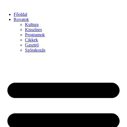
Főoldal
Rovatok
Kultura
Kisszínes
Programok
Cikkek
Gasztró
Szórakozás