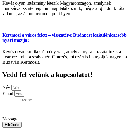
Kevés olyan intézmény létezik Magyarországon, amelynek
munkáival szinte nap mint nap találkozunk, mégis alig tudunk róla
valamit, az állami nyomda pont ilyen.
Kertmozi a város felett – visszatér-e Budapest legkülönlegesebb
nyári mozija?
Kevés olyan kultikus élmény van, amely annyira hozzátartozik a
nyárhoz, mint a szabadtéri filmezés, mi ezért is hiányoljuk nagyon a
Budavári Kertmozit.
Vedd fel velünk a kapcsolatot!
Név
Email
Message
Elküldés