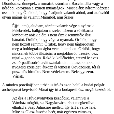
Dionüszosz-ünnepek, a rómaiak számára a Bacchanália vagy a
későbbi korokban a szüreti mulatságok. Most alább három idézetet
osztunk meg Önökkel, hogy átadjunk valamit abból, ami az őszből
olyan márais és valamit Máraiból, ami őszies.
Éjjel, amíg aludtam, történt valami: vége a nyárnak.
Felébredek, hallgatom a szelet, nézem a sötétbarna
lombot az ablak előtt, s nem érzek semmiféle őszi
bánatot. Örülök, hogy vége a nyárnak. Örülök, hogy
nem hozott semmit. Örülök, hogy nem tántorodtam
meg a boldogtalanságba vetett hitemben. Örülök, hogy
nincsenek többé illúzióim a megoldásról. Tessék, ősz,
rajta! – gondolom. Rakd ki kellékeidet, ereszd le avas
zsinórpadlásodról avítt színfalaidat, hullass lombot,
nyögesd szeleidet, átkozz és temess! Üdvözöllek, tél és
pusztulás hírnöke. Nem védekezem. Beleegyezem.
Várlak.
A minden porcikájában urbánus író és azon belül a budai polgár
archetípusát képviselő Márai így írt a budapesti ősz megérkezéséről:
Az ősz a Hűvösvölgyben kezdődik, valamivel a
Vámház mögött, s a Nagykovácsi rétet megkerülve
elhalad a Szép Juhászné mellett; így tart a város felé.
Mire az Olasz fasorba beér, már egészen városias,