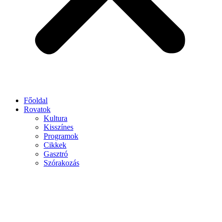
Főoldal
Rovatok
Kultura
Kisszínes
Programok
Cikkek
Gasztró
Szórakozás