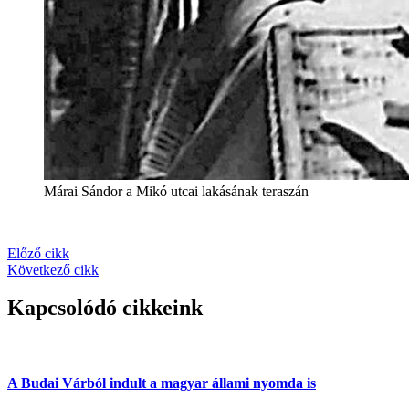
Márai Sándor a Mikó utcai lakásának teraszán
Előző cikk
Következő cikk
Kapcsolódó cikkeink
A Budai Várból indult a magyar állami nyomda is