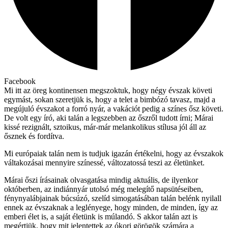
Facebook
Mi itt az öreg kontinensen megszoktuk, hogy négy évszak követi
egymást, sokan szeretjük is, hogy a telet a bimbózó tavasz, majd a
megújuló évszakot a forró nyár, a vakációt pedig a színes ősz követi.
De volt egy író, aki talán a legszebben az őszről tudott írni; Márai
kissé rezignált, sztoikus, már-már melankolikus stílusa jól áll az
ősznek és fordítva.
Mi európaiak talán nem is tudjuk igazán értékelni, hogy az évszakok
váltakozásai mennyire színessé, változatossá teszi az életünket.
Márai őszi írásainak olvasgatása mindig aktuális, de ilyenkor
októberben, az indiánnyár utolsó még melegítő napsütéseiben,
fénynyalábjainak búcsúzó, szelíd simogatásában talán belénk nyilall
ennek az évszaknak a leglényege, hogy minden, de minden, így az
emberi élet is, a saját életünk is múlandó. S akkor talán azt is
megértjük, hogy mit jelentettek az ókori görögök számára a