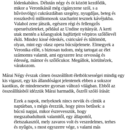
lódenkabátos. Délután négy és öt között kezdődik,
mikor a Veronikánál még cigányzene szól, s a
hűvösvölgyi cukrászdában szegény, nyugdíjas, beteg és
rosszkedvű milliomosok szacharint tesznek kávéjukba.
Valahol zene játszik, egészen régi és fellengzős
operarészleteket, például az Undine nyitányát. A kerti
utak mentén a kőangyalok hajfürtjeit vérpiros szőlőlevél
ékíti. Mindez kissé édeskés, csiricsáré és túltömött,
olyan, mint egy olasz opera búcsújelenete. Elmegyek a
Veronika előtt, s biztosan tudom, még tartogat az élet
számomra valamit, ami egyszerre lesz orvosság és
édesség, mámor és szőlőcukor. Megállok, körülnézek,
várakozom.
Márai Négy évszak címen összeállított életbölcsességei mindig egy
kis vigaszt, egy kis állandóságot jelentenek ebben a sokszor
kaotikus, de mindenesetre gyorsan változó világban. Ebből az
összeállításból idézzük Márai harmadik, őszről szóló írását:
Ezek a napok, melyeknek nincs nevük és címük a
naptárban, s mégis érezzük, hogy piros betűsek: a
búcsú napjai, mikor észrevesszük, hogy
megszabadultunk valamitől, egy állapottól,
életszakasztól, mely zavaros volt és veszedelmes, terhes
és nyűgös, s most egyszerre vége, s valami más