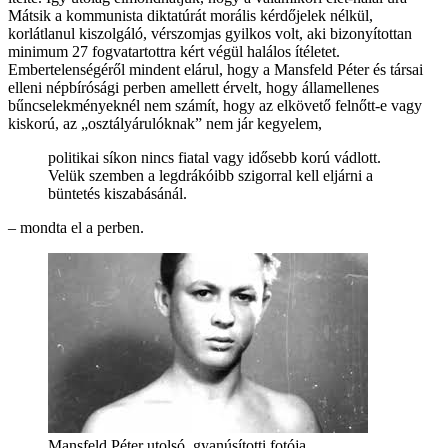
Mátsik a kommunista diktatúrát morális kérdőjelek nélkül,
korlátlanul kiszolgáló, vérszomjas gyilkos volt, aki bizonyítottan
minimum 27 fogvatartottra kért végül halálos ítéletet.
Embertelenségéről mindent elárul, hogy a Mansfeld Péter és társai
elleni népbírósági perben amellett érvelt, hogy államellenes
bűncselekményeknél nem számít, hogy az elkövető felnőtt-e vagy
kiskorú, az „osztályárulóknak” nem jár kegyelem,
politikai síkon nincs fiatal vagy idősebb korú vádlott.
Velük szemben a legdrákóibb szigorral kell eljárni a
büntetés kiszabásánál.
– mondta el a perben.
Mansfeld Péter utolsó, gyanúsítotti fotója