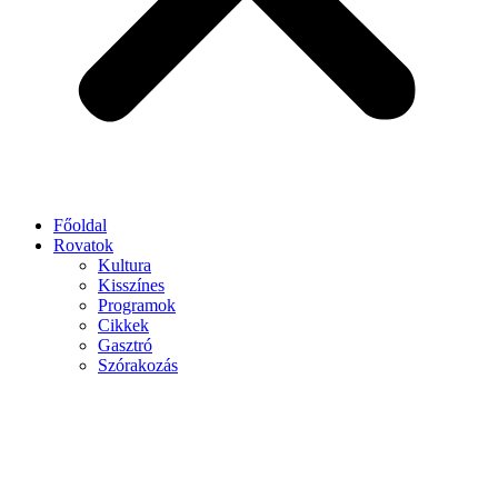
Főoldal
Rovatok
Kultura
Kisszínes
Programok
Cikkek
Gasztró
Szórakozás