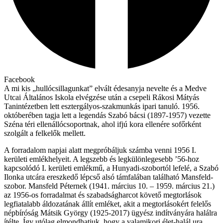
Facebook
A mi kis „hullócsillagunkat” elvált édesanyja nevelte és a Medve
Utcai Általános Iskola elvégzése után a csepeli Rákosi Mátyás
Tanintézetben lett esztergályos-szakmunkás ipari tanuló. 1956.
októberében tagja lett a legendás Szabó bácsi (1897-1957) vezette
Széna téri ellenállócsoportnak, ahol ifjú kora ellenére sofőrként
szolgált a felkelők mellett.
A forradalom napjai alatt megpróbáljuk számba venni 1956 I.
kerületi emlékhelyeit. A legszebb és legkülönlegesebb ’56-hoz
kapcsolódó I. kerületi emlékmű, a Hunyadi-szobortól lefelé, a Szabó
Ilonka utcára ereszkedő lépcső alsó támfalában található Mansfeld-
szobor. Mansfeld Péternek (1941. március 10. – 1959. március 21.)
az 1956-os forradalmat és szabadságharcot követő megtorlások
legfiatalabb áldozatának állít emléket, akit a megtorlásokért felelős
népbíróság Mátsik György (1925-2017) ügyész indítványára halálra
ítélte. Így utólag elmondhatjuk, hogy a valamikori élet-halál ura