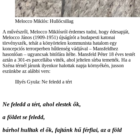
Melocco Miklós: Hullócsillag
A művészről, Melocco Miklósról érdemes tudni, hogy édesapját,
Melocco János (1909-1951) újságírót a budapesti katonai
törvényszék, tehát a könyörtelen kommunista hatalom egy
koncepciós terrorperben hűtlenség vádjával – Mansfeldhez
hasonlóan – ugyancsak bitófára ítélte. Mansfeld Péter 18 éves testét
aztán a 301-es parcellába vitték, ahol jeltelen sírba temették. Ha a
Széna térnél járunk ilyenkor halottak napja környékén, jusson
eszünkbe az alábbi vers:
Illyés Gyula: Ne feledd a tért
Ne feledd a tért, ahol elestek ők,
a földet se feledd,
bárhol hulltak el ők, fajtánk hű férfiai, az a föld