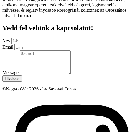
amikor a magyar operett legkedveltebb slágerei, legismertebb
művészei és leglátványosabb koreográfiái költöznek az Oroszlános
udvar falai közé.
Vedd fel velünk a kapcsolatot!
Név
Email
Message
Elküldés
©NagyonVár 2026 - by Savoyai Terasz