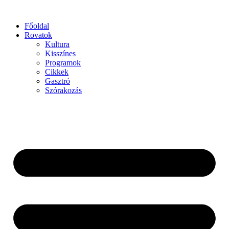
Főoldal
Rovatok
Kultura
Kisszínes
Programok
Cikkek
Gasztró
Szórakozás