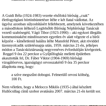
A Guidi Béla (1924-1983) vezette elsőfokú bíróság „csak”
életfogytiglani börtönbüntetésre ítélte e két fiatal vádlottat. Az
ügyész azonban súlyosbításért fellebbezett, amelynek következtében
a másodfokon ítélkező Legfelsőbb Bíróság Népbírósági Tanácsát
vezető szabósegéd, Vágó Tibor (1923-1990) – aki egykori illegális
kommunistaként mindösszesen egyetlen év alatt végezte el a bírói
képzést – kíméletlenül halálra ítélte Mansfeld Pétert, akit röviddel
tizennyolcadik születésnapja után, 1959. március 21-én, jelképes
módon a Tanácsköztársaság negyvenéves évfordulóján kivégeztek.
Reggel 9 óra 22 perckor a Gyűjtőfogház melletti épületben
akasztották fel, Dr. Fáber Viktor (1904-1969) bírósági
vizsgálóorvos, igazságügyi orvosszakértő 9 óra 35 perckor
állapította meg, hogy:
a szíve megszűnt dobogni. Felmerülő orvosi költség,
100 Ft.
Nem véletlen, hogy a Melocco Miklós (1935-) által készített
Hullócsillag című szobor avatására 2007. március 21-én került sor.