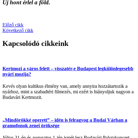
Új hont érlel a föld.
Előző cikk
Következő cikk
Kapcsolódó cikkeink
Kertmozi a város felett – visszatér-e Budapest legkülönlegesebb
nyári mozija?
Kevés olyan kultikus élmény van, amely annyira hozzátartozik a
nyárhoz, mint a szabadtéri filmezés, mi ezért is hiányoljuk nagyon a
Budavári Kertmozit.
„Mindörökké operett” – idén is felragyog a Budai Várban a
gramofonok zenei öröksége
Július 31-én és augusztus 1-jén ismét lesz Budavári Palotakoncert,