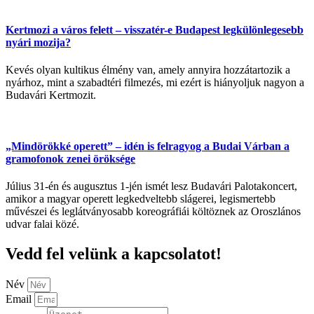
Kertmozi a város felett – visszatér-e Budapest legkülönlegesebb
nyári mozija?
Kevés olyan kultikus élmény van, amely annyira hozzátartozik a
nyárhoz, mint a szabadtéri filmezés, mi ezért is hiányoljuk nagyon a
Budavári Kertmozit.
„Mindörökké operett” – idén is felragyog a Budai Várban a
gramofonok zenei öröksége
Július 31-én és augusztus 1-jén ismét lesz Budavári Palotakoncert,
amikor a magyar operett legkedveltebb slágerei, legismertebb
művészei és leglátványosabb koreográfiái költöznek az Oroszlános
udvar falai közé.
Vedd fel velünk a kapcsolatot!
Név
Email