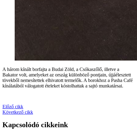
A három kínált borfajta a Budai Zöld, a Csókaszőlő, illetve a
Bakator volt, amelyeket az ország különböző pontjain, újjáélesztett
tövekből nemesítettek elhivatott termelők. A borokhoz a Pasha Café
kínálatából válogatott ételeket kóstolhattak a sajtó munkatársai.
Előző cikk
Következő cikk
Kapcsolódó cikkeink