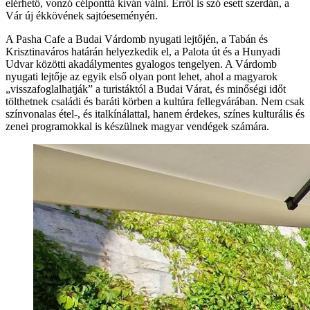
elérhető, vonzó célponttá kíván válni. Erről is szó esett szerdán, a
Vár új ékkövének sajtóeseményén.
A Pasha Cafe a Budai Várdomb nyugati lejtőjén, a Tabán és
Krisztinaváros határán helyezkedik el, a Palota út és a Hunyadi
Udvar közötti akadálymentes gyalogos tengelyen. A Várdomb
nyugati lejtője az egyik első olyan pont lehet, ahol a magyarok
„visszafoglalhatják” a turistáktól a Budai Várat, és minőségi időt
tölthetnek családi és baráti körben a kultúra fellegvárában. Nem csak
színvonalas étel-, és italkínálattal, hanem érdekes, színes kulturális és
zenei programokkal is készülnek magyar vendégek számára.