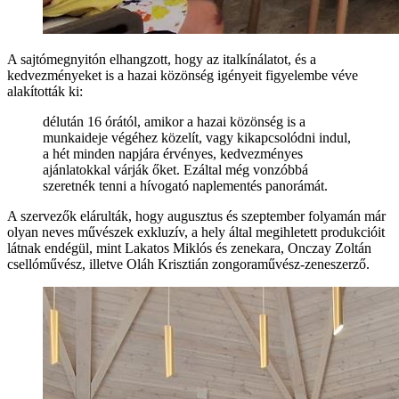
A sajtómegnyitón elhangzott, hogy az italkínálatot, és a
kedvezményeket is a hazai közönség igényeit figyelembe véve
alakították ki:
délután 16 órától, amikor a hazai közönség is a
munkaideje végéhez közelít, vagy kikapcsolódni indul,
a hét minden napjára érvényes, kedvezményes
ajánlatokkal várják őket. Ezáltal még vonzóbbá
szeretnék tenni a hívogató naplementés panorámát.
A szervezők elárulták, hogy augusztus és szeptember folyamán már
olyan neves művészek exkluzív, a hely által megihletett produkcióit
látnak endégül, mint Lakatos Miklós és zenekara, Onczay Zoltán
csellóművész, illetve Oláh Krisztián zongoraművész-zeneszerző.