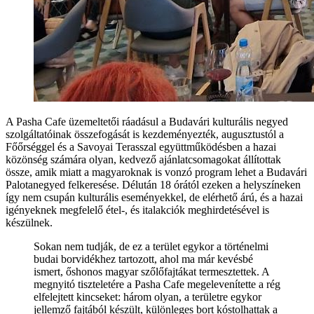
A Pasha Cafe üzemeltetői ráadásul a Budavári kulturális negyed
szolgáltatóinak összefogását is kezdeményezték, augusztustól a
Főőrséggel és a Savoyai Terasszal együttműködésben a hazai
közönség számára olyan, kedvező ajánlatcsomagokat állítottak
össze, amik miatt a magyaroknak is vonzó program lehet a Budavári
Palotanegyed felkeresése. Délután 18 órától ezeken a helyszíneken
így nem csupán kulturális eseményekkel, de elérhető árú, és a hazai
igényeknek megfelelő étel-, és italakciók meghirdetésével is
készülnek.
Sokan nem tudják, de ez a terület egykor a történelmi
budai borvidékhez tartozott, ahol ma már kevésbé
ismert, őshonos magyar szőlőfajtákat termesztettek. A
megnyitó tiszteletére a Pasha Cafe megelevenítette a rég
elfelejtett kincseket: három olyan, a területre egykor
jellemző fajtából készült, különleges bort kóstolhattak a