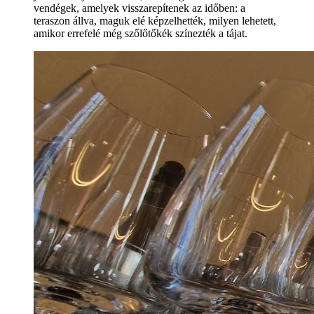
vendégek, amelyek visszarepítenek az időben: a
teraszon állva, maguk elé képzelhették, milyen lehetett,
amikor errefelé még szőlőtőkék színezték a tájat.