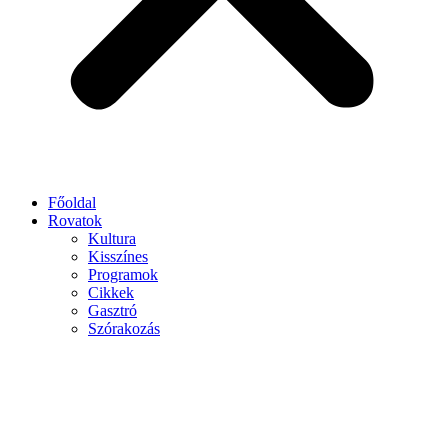
Főoldal
Rovatok
Kultura
Kisszínes
Programok
Cikkek
Gasztró
Szórakozás