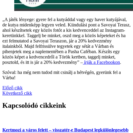
„A játék lényege: gyere fel a kutyáddal vagy egy haver kutyájával,
de kutya midenképp legyen veled. Kiindulási pont a Savoyai Terasz,
ahol készítsetek egy közös fotót a kis kedvenceddel az Instagram-
keretünkkel. Taggelj be minket, oszd meg a közös képeteket és ha
ezt felmutatod a Savoyai Teraszon, jár a 20% kedvezmény
italainkból. Majd felfrissülve tegyetek egy sétát a Várban és
pihenjetek meg a naplementében a Pasha Caféban. Készíts egy
közös képet a kedvencedről a Török kertben, taggelj minket,
posztold, és itt is jár a 20% kedvezmény” –
írják a Facebookon
.
Szóval: ha még nem tudod mit csinálj a hétvégén, gyerünk fel a
Várba!
Előző cikk
Következő cikk
Kapcsolódó cikkeink
Kertmozi a város felett – visszatér-e Budapest legkülönlegesebb