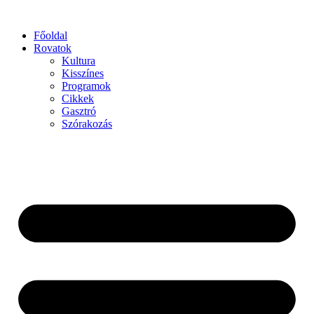
Főoldal
Rovatok
Kultura
Kisszínes
Programok
Cikkek
Gasztró
Szórakozás