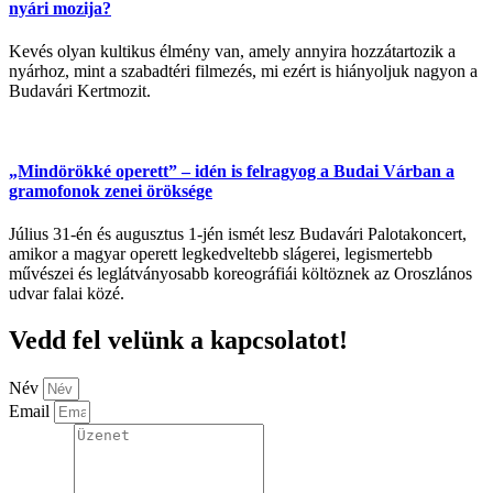
nyári mozija?
Kevés olyan kultikus élmény van, amely annyira hozzátartozik a
nyárhoz, mint a szabadtéri filmezés, mi ezért is hiányoljuk nagyon a
Budavári Kertmozit.
„Mindörökké operett” – idén is felragyog a Budai Várban a
gramofonok zenei öröksége
Július 31-én és augusztus 1-jén ismét lesz Budavári Palotakoncert,
amikor a magyar operett legkedveltebb slágerei, legismertebb
művészei és leglátványosabb koreográfiái költöznek az Oroszlános
udvar falai közé.
Vedd fel velünk a kapcsolatot!
Név
Email