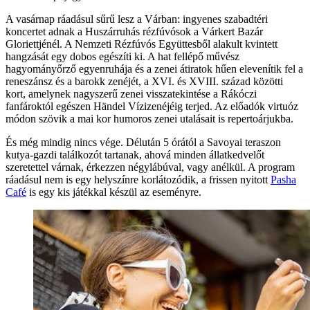
A vasárnap ráadásul sűrű lesz a Várban: ingyenes szabadtéri
koncertet adnak a Huszárruhás rézfúvósok a Várkert Bazár
Gloriettjénél. A Nemzeti Rézfúvós Együttesből alakult kvintett
hangzását egy dobos egészíti ki. A hat fellépő művész
hagyományőrző egyenruhája és a zenei átiratok hűen elevenítik fel a
reneszánsz és a barokk zenéjét, a XVI. és XVIII. század közötti
kort, amelynek nagyszerű zenei visszatekintése a Rákóczi
fanfároktól egészen Händel Vízizenéjéig terjed. Az előadók virtuóz
módon szövik a mai kor humoros zenei utalásait is repertoárjukba.
És még mindig nincs vége. Délután 5 órától a Savoyai teraszon
kutya-gazdi találkozót tartanak, ahová minden állatkedvelőt
szeretettel várnak, érkezzen négylábúval, vagy anélkül. A program
ráadásul nem is egy helyszínre korlátozódik, a frissen nyitott
Pasha
Café
is egy kis játékkal készül az eseményre.