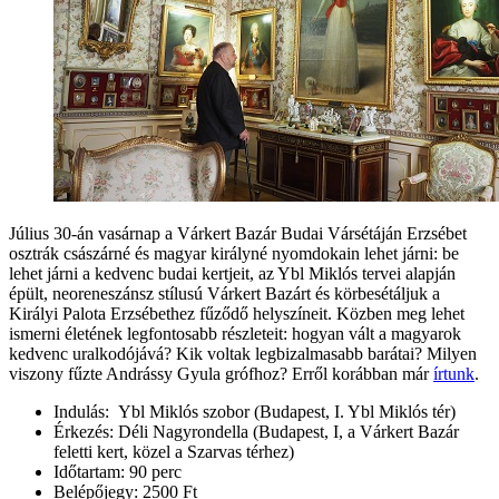
Július 30-án vasárnap a Várkert Bazár Budai Vársétáján Erzsébet
osztrák császárné és magyar királyné nyomdokain lehet járni: be
lehet járni a kedvenc budai kertjeit, az Ybl Miklós tervei alapján
épült, neoreneszánsz stílusú Várkert Bazárt és körbesétáljuk a
Királyi Palota Erzsébethez fűződő helyszíneit. Közben meg lehet
ismerni életének legfontosabb részleteit: hogyan vált a magyarok
kedvenc uralkodójává? Kik voltak legbizalmasabb barátai? Milyen
viszony fűzte Andrássy Gyula grófhoz? Erről korábban már
írtunk
.
Indulás: Ybl Miklós szobor (Budapest, I. Ybl Miklós tér)
Érkezés: Déli Nagyrondella (Budapest, I, a Várkert Bazár
feletti kert, közel a Szarvas térhez)
Időtartam: 90 perc
Belépőjegy: 2500 Ft