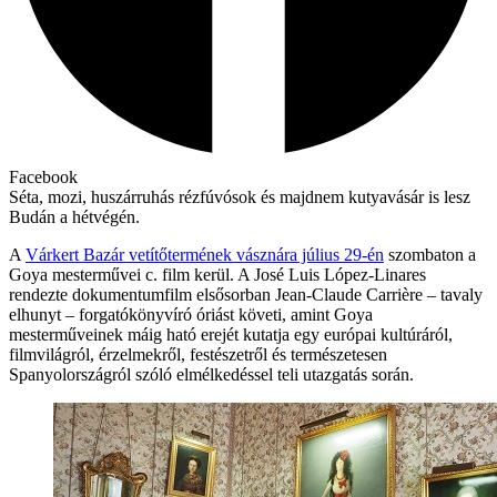
Facebook
Séta, mozi, huszárruhás rézfúvósok és majdnem kutyavásár is lesz
Budán a hétvégén.
A
Várkert Bazár vetítőtermének vásznára július 29-én
szombaton a
Goya mesterművei c. film kerül. A José Luis López-Linares
rendezte dokumentumfilm elsősorban Jean-Claude Carrière – tavaly
elhunyt – forgatókönyvíró óriást követi, amint Goya
mesterműveinek máig ható erejét kutatja egy európai kultúráról,
filmvilágról, érzelmekről, festészetről és természetesen
Spanyolországról szóló elmélkedéssel teli utazgatás során.