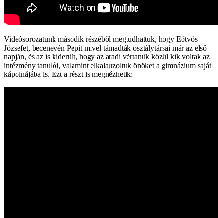
Videósorozatunk második részéből megtudhattuk, hogy Eötvös
Józsefet, becenevén Pepit mivel támadták osztálytársai már az első
napján, és az is kiderült, hogy az aradi vértanúk közül kik voltak az
intézmény tanulói, valamint elkalauzoltuk önöket a gimnázium saját
kápolnájába is. Ezt a részt is megnézhetik: