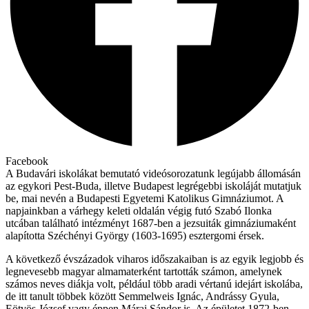
Facebook
A Budavári iskolákat bemutató videósorozatunk legújabb állomásán
az egykori Pest-Buda, illetve Budapest legrégebbi iskoláját mutatjuk
be, mai nevén a Budapesti Egyetemi Katolikus Gimnáziumot. A
napjainkban a várhegy keleti oldalán végig futó Szabó Ilonka
utcában található intézményt 1687-ben a jezsuiták gimnáziumaként
alapította Széchényi György (1603-1695) esztergomi érsek.
A következő évszázadok viharos időszakaiban is az egyik legjobb és
legnevesebb magyar almamaterként tartották számon, amelynek
számos neves diákja volt, például több aradi vértanú idejárt iskolába,
de itt tanult többek között Semmelweis Ignác, Andrássy Gyula,
Eötvös József vagy éppen Márai Sándor is. Az épületet 1872-ben