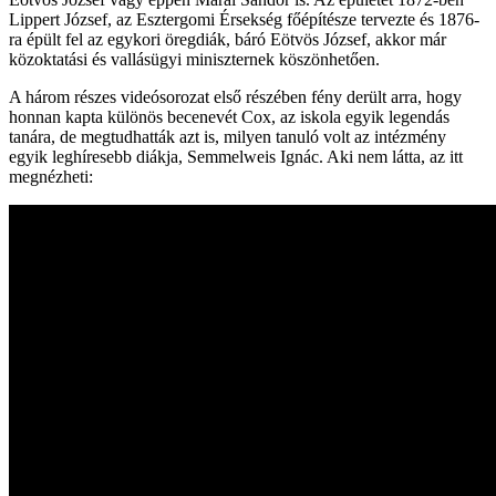
Lippert József, az Esztergomi Érsekség főépítésze tervezte és 1876-
ra épült fel az egykori öregdiák, báró Eötvös József, akkor már
közoktatási és vallásügyi miniszternek köszönhetően.
A három részes videósorozat első részében fény derült arra, hogy
honnan kapta különös becenevét Cox, az iskola egyik legendás
tanára, de megtudhatták azt is, milyen tanuló volt az intézmény
egyik leghíresebb diákja, Semmelweis Ignác. Aki nem látta, az itt
megnézheti: