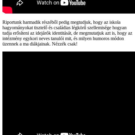
Riportunk harmadik részéből pedig megtudjuk, hogy az iskola
hagyományokat tisztelő és családias légkörű szellemisége hogyan
tudja erősíteni az idejárók identitását, de megmutatjuk azt is, hogy az
intézmény egykori neves tanulói mit, és milyen humoros módon
üzennek a ma diákjainak. Nézzék csak!