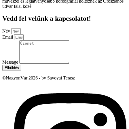
művészei és leglátványosabb koreográfiái költöznek az Oroszlános
udvar falai közé.
Vedd fel velünk a kapcsolatot!
Név
Email
Message
Elküldés
©NagyonVár 2026 - by Savoyai Terasz