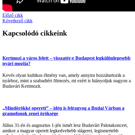
Előző cikk
Következő cikk
Kapcsolódó cikkeink
Kertmozi a város felett – visszatér-e Budapest legkülönlegesebb
nyári mozija?
Kevés olyan kultikus élmény van, amely annyira hozzátartozik a
nyárhoz, mint a szabadtéri filmezés, mi ezért is hiányoljuk nagyon a
Budavári Kertmozit.
„Mindörökké operett” – idén is felragyog a Budai Várban a
gramofonok zenei öröksége
Július 31-én és augusztus 1-jén ismét lesz Budavári Palotakoncert,
amikor a magyar operett legkedveltebb slágerei, legismertebb