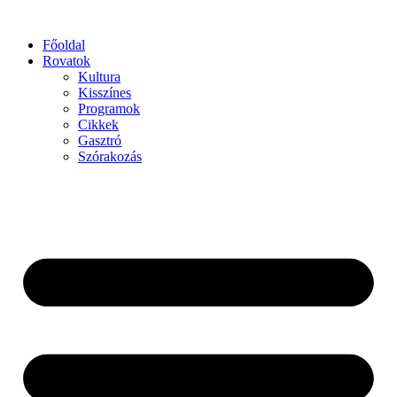
Főoldal
Rovatok
Kultura
Kisszínes
Programok
Cikkek
Gasztró
Szórakozás