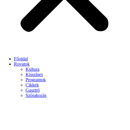
Főoldal
Rovatok
Kultura
Kisszínes
Programok
Cikkek
Gasztró
Szórakozás