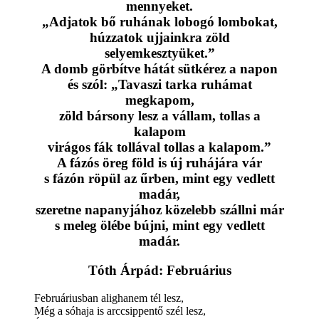
mennyeket.
„Adjatok bő ruhának lobogó lombokat,
húzzatok ujjainkra zöld
selyemkesztyüket.”
A domb görbítve hátát sütkérez a napon
és szól: „Tavaszi tarka ruhámat
megkapom,
zöld bársony lesz a vállam, tollas a
kalapom
virágos fák tollával tollas a kalapom.”
A fázós öreg föld is új ruhájára vár
s fázón röpül az űrben, mint egy vedlett
madár,
szeretne napanyjához közelebb szállni már
s meleg ölébe bújni, mint egy vedlett
madár.
Tóth Árpád: Februárius
Februáriusban alighanem tél lesz,
Még a sóhaja is arccsippentő szél lesz,