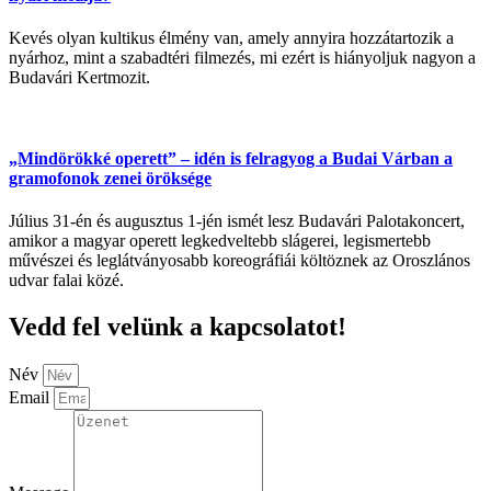
Kevés olyan kultikus élmény van, amely annyira hozzátartozik a
nyárhoz, mint a szabadtéri filmezés, mi ezért is hiányoljuk nagyon a
Budavári Kertmozit.
„Mindörökké operett” – idén is felragyog a Budai Várban a
gramofonok zenei öröksége
Július 31-én és augusztus 1-jén ismét lesz Budavári Palotakoncert,
amikor a magyar operett legkedveltebb slágerei, legismertebb
művészei és leglátványosabb koreográfiái költöznek az Oroszlános
udvar falai közé.
Vedd fel velünk a kapcsolatot!
Név
Email