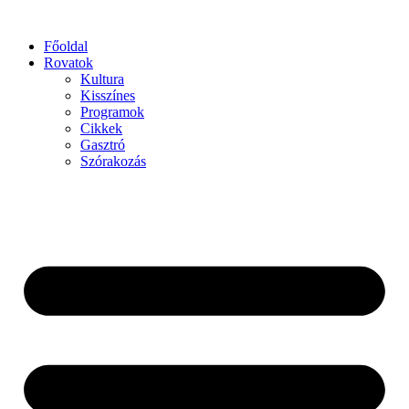
Főoldal
Rovatok
Kultura
Kisszínes
Programok
Cikkek
Gasztró
Szórakozás