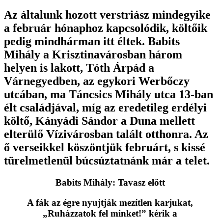
Az általunk hozott verstriász mindegyike
a február hónaphoz kapcsolódik, költőik
pedig mindhárman itt éltek. Babits
Mihály a Krisztinavárosban három
helyen is lakott, Tóth Árpád a
Várnegyedben, az egykori Werbőczy
utcában, ma Táncsics Mihály utca 13-ban
élt családjával, míg az eredetileg erdélyi
költő, Kányádi Sándor a Duna mellett
elterülő Vízivárosban talált otthonra. Az
ő verseikkel köszöntjük februárt, s kissé
türelmetlenül búcsúztatnánk már a telet.
Babits Mihály: Tavasz előtt
A fák az égre nyujtják mezítlen karjukat,
„Ruházzatok fel minket!” kérik a