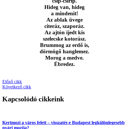
csip-csirip.
Hideg van, hideg
a mindenit!
Az ablak üvege
citeráz, szaporáz.
Az ajtón ijedt kis
szelecske kotorász.
Brummog az erdő is,
dörmögő hanglemez.
Morog a medve.
Ébredez.
Előző cikk
Következő cikk
Kapcsolódó cikkeink
Kertmozi a város felett – visszatér-e Budapest legkülönlegesebb
nyári mozija?