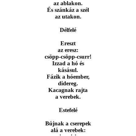
az ablakon.
És szánkáz a szél
az utakon.
Délfelé
Ereszt
az eresz:
csöpp-csöpp-csurr!
Izzad a hó és
kásásul.
Fázik a hóember,
didereg.
Kacagnak rajta
a verebek.
Estefelé
Bújnak a cserepek
alá a verebek: