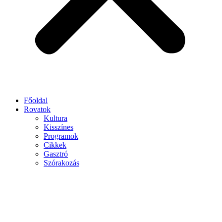
Főoldal
Rovatok
Kultura
Kisszínes
Programok
Cikkek
Gasztró
Szórakozás