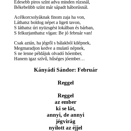
Édesebb piros színt adva minden rúzsnál,
Békebelibb színt már sápadt háborúsnál.
Acélkorcsolyáknak finom zaja ha von,
Láthatsz boldog népet a ligeti tavon,
S láthatsz úri nyüzsgést lokálban és bárban,
S felkurjanthatsz vígan: Be jó február van!
Csak aztán, ha jégről s bálakból kilépnek,
Megmaradjon kedve a mulató népnek,
S ne lenne példájuk olvadó hóember,
Hanem igaz szívű, hűséges jóember…
Kányádi Sándor: Február
Reggel
Reggel
az ember
ki se lát,
annyi, de annyi
jégvirág
nyílott az éjjel