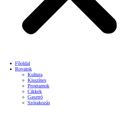
Főoldal
Rovatok
Kultura
Kisszínes
Programok
Cikkek
Gasztró
Szórakozás