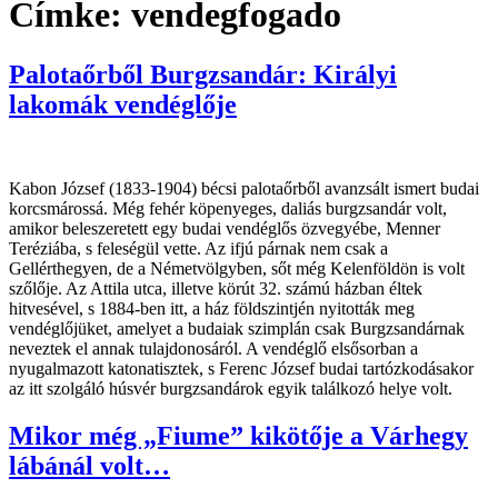
Címke:
vendegfogado
Palotaőrből Burgzsandár: Királyi
lakomák vendéglője
Kabon József (1833-1904) bécsi palotaőrből avanzsált ismert budai
korcsmárossá. Még fehér köpenyeges, daliás burgzsandár volt,
amikor beleszeretett egy budai vendéglős özvegyébe, Menner
Teréziába, s feleségül vette. Az ifjú párnak nem csak a
Gellérthegyen, de a Németvölgyben, sőt még Kelenföldön is volt
szőlője. Az Attila utca, illetve körút 32. számú házban éltek
hitvesével, s 1884-ben itt, a ház földszintjén nyitották meg
vendéglőjüket, amelyet a budaiak szimplán csak Burgzsandárnak
neveztek el annak tulajdonosáról. A vendéglő elsősorban a
nyugalmazott katonatisztek, s Ferenc József budai tartózkodásakor
az itt szolgáló húsvér burgzsandárok egyik találkozó helye volt.
Mikor még „Fiume” kikötője a Várhegy
lábánál volt…