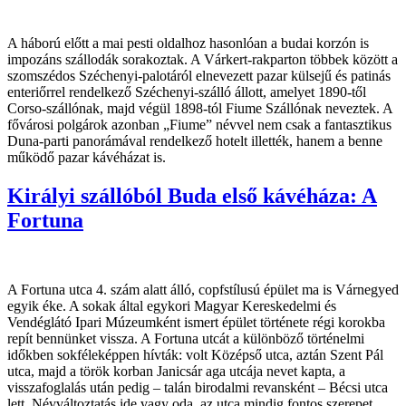
A háború előtt a mai pesti oldalhoz hasonlóan a budai korzón is
impozáns szállodák sorakoztak. A Várkert-rakparton többek között a
szomszédos Széchenyi-palotáról elnevezett pazar külsejű és patinás
enteriőrrel rendelkező Széchenyi-szálló állott, amelyet 1890-től
Corso-szállónak, majd végül 1898-tól Fiume Szállónak neveztek. A
fővárosi polgárok azonban „Fiume” névvel nem csak a fantasztikus
Duna-parti panorámával rendelkező hotelt illették, hanem a benne
működő pazar kávéházat is.
Királyi szállóból Buda első kávéháza: A
Fortuna
A Fortuna utca 4. szám alatt álló, copfstílusú épület ma is Várnegyed
egyik éke. A sokak által egykori Magyar Kereskedelmi és
Vendéglátó Ipari Múzeumként ismert épület története régi korokba
repít bennünket vissza. A Fortuna utcát a különböző történelmi
időkben sokféleképpen hívták: volt Középső utca, aztán Szent Pál
utca, majd a török korban Janicsár aga utcája nevet kapta, a
visszafoglalás után pedig – talán birodalmi revansként – Bécsi utca
lett. Névváltoztatás ide vagy oda, az utca mindig fontos szerepet