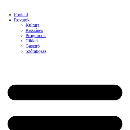
Főoldal
Rovatok
Kultura
Kisszínes
Programok
Cikkek
Gasztró
Szórakozás