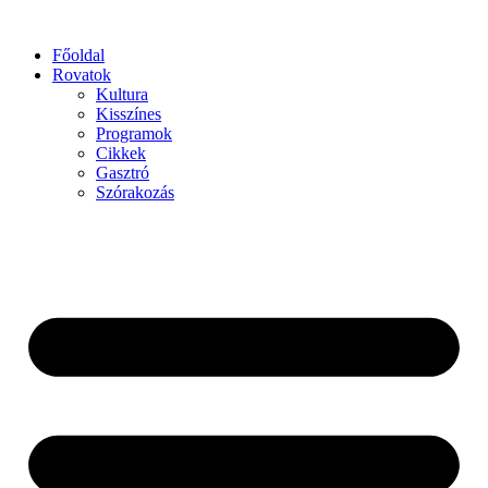
Főoldal
Rovatok
Kultura
Kisszínes
Programok
Cikkek
Gasztró
Szórakozás