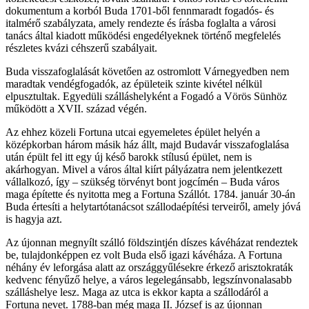
dokumentum a korból Buda 1701-ből fennmaradt fogadós- és
italmérő szabályzata, amely rendezte és írásba foglalta a városi
tanács által kiadott működési engedélyeknek történő megfelelés
részletes kvázi céhszerű szabályait.
Buda visszafoglalását követően az ostromlott Várnegyedben nem
maradtak vendégfogadók, az épületeik szinte kivétel nélkül
elpusztultak. Egyedüli szálláshelyként a Fogadó a Vörös Sünhöz
működött a XVII. század végén.
Az ehhez közeli Fortuna utcai egyemeletes épület helyén a
középkorban három másik ház állt, majd Budavár visszafoglalása
után épült fel itt egy új késő barokk stílusú épület, nem is
akárhogyan. Mivel a város által kiírt pályázatra nem jelentkezett
vállalkozó, így – szükség törvényt bont jogcímén – Buda város
maga építette és nyitotta meg a Fortuna Szállót. 1784. január 30-án
Buda értesíti a helytartótanácsot szállodaépítési terveiről, amely jóvá
is hagyja azt.
Az újonnan megnyílt szálló földszintjén díszes kávéházat rendeztek
be, tulajdonképpen ez volt Buda első igazi kávéháza. A Fortuna
néhány év leforgása alatt az országgyűlésekre érkező arisztokraták
kedvenc fényűző helye, a város legelegánsabb, legszínvonalasabb
szálláshelye lesz. Maga az utca is ekkor kapta a szállodáról a
Fortuna nevet. 1788-ban még maga II. József is az újonnan