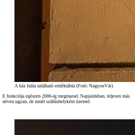
A ház falán található emléktábla (Fotó: NagyonVár)
E funkciója egészen 2006-ig megmarad. Napjainkban, teljesen más
néven ugyan, de ismét szálláshelyként üzemel.