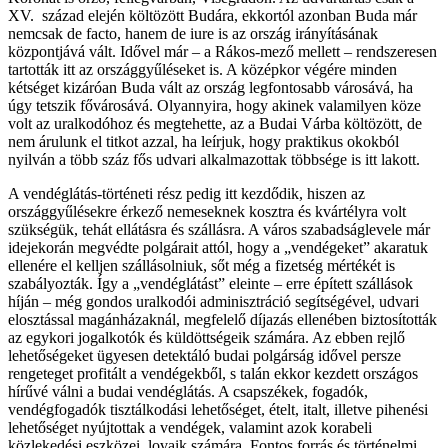
XV. század elején költözött Budára, ekkortól azonban Buda már
nemcsak de facto, hanem de iure is az ország irányításának
központjává vált. Idővel már – a Rákos-mező mellett – rendszeresen
tartották itt az országgyűléseket is. A középkor végére minden
kétséget kizáróan Buda vált az ország legfontosabb városává, ha
úgy tetszik fővárosává. Olyannyira, hogy akinek valamilyen köze
volt az uralkodóhoz és megtehette, az a Budai Várba költözött, de
nem árulunk el titkot azzal, ha leírjuk, hogy praktikus okokból
nyilván a több száz fős udvari alkalmazottak többsége is itt lakott.
A vendéglátás-történeti rész pedig itt kezdődik, hiszen az
országgyűlésekre érkező nemeseknek kosztra és kvártélyra volt
szükségük, tehát ellátásra és szállásra. A város szabadságlevele már
idejekorán megvédte polgárait attól, hogy a „vendégeket” akaratuk
ellenére el kelljen szállásolniuk, sőt még a fizetség mértékét is
szabályozták. Így a „vendéglátást” eleinte – erre épített szállások
híján – még gondos uralkodói adminisztráció segítségével, udvari
elosztással magánházaknál, megfelelő díjazás ellenében biztosították
az egykori jogalkotók és küldöttségeik számára. Az ebben rejlő
lehetőségeket ügyesen detektáló budai polgárság idővel persze
rengeteget profitált a vendégekből, s talán ekkor kezdett országos
hírűvé válni a budai vendéglátás. A csapszékek, fogadók,
vendégfogadók tisztálkodási lehetőséget, ételt, italt, illetve pihenési
lehetőséget nyújtottak a vendégek, valamint azok korabeli
közlekedési eszközei, lovaik számára. Fontos forrás és történelmi