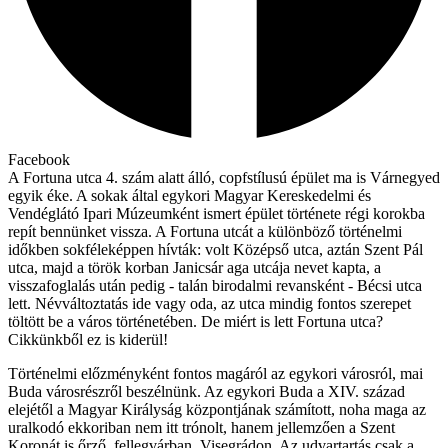
Facebook
A Fortuna utca 4. szám alatt álló, copfstílusú épület ma is Várnegyed
egyik éke. A sokak által egykori Magyar Kereskedelmi és
Vendéglátó Ipari Múzeumként ismert épület története régi korokba
repít bennünket vissza. A Fortuna utcát a különböző történelmi
időkben sokféleképpen hívták: volt Középső utca, aztán Szent Pál
utca, majd a török korban Janicsár aga utcája nevet kapta, a
visszafoglalás után pedig - talán birodalmi revansként - Bécsi utca
lett. Névváltoztatás ide vagy oda, az utca mindig fontos szerepet
töltött be a város történetében. De miért is lett Fortuna utca?
Cikkünkből ez is kiderül!
Történelmi előzményként fontos magáról az egykori városról, mai
Buda városrészről beszélnünk. Az egykori Buda a XIV. század
elejétől a Magyar Királyság központjának számított, noha maga az
uralkodó ekkoriban nem itt trónolt, hanem jellemzően a Szent
Koronát is őrző, fellegvárban, Visegrádon. Az udvartartás csak a