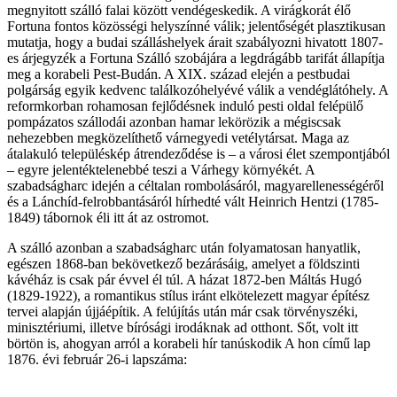
megnyitott szálló falai között vendégeskedik. A virágkorát élő
Fortuna fontos közösségi helyszínné válik; jelentőségét plasztikusan
mutatja, hogy a budai szálláshelyek árait szabályozni hivatott 1807-
es árjegyzék a Fortuna Szálló szobájára a legdrágább tarifát állapítja
meg a korabeli Pest-Budán. A XIX. század elején a pestbudai
polgárság egyik kedvenc találkozóhelyévé válik a vendéglátóhely. A
reformkorban rohamosan fejlődésnek induló pesti oldal felépülő
pompázatos szállodái azonban hamar lekörözik a mégiscsak
nehezebben megközelíthető várnegyedi vetélytársat. Maga az
átalakuló településkép átrendeződése is – a városi élet szempontjából
– egyre jelentéktelenebbé teszi a Várhegy környékét. A
szabadságharc idején a céltalan rombolásáról, magyarellenességéről
és a Lánchíd-felrobbantásáról hírhedté vált Heinrich Hentzi (1785-
1849) tábornok éli itt át az ostromot.
A szálló azonban a szabadságharc után folyamatosan hanyatlik,
egészen 1868-ban bekövetkező bezárásáig, amelyet a földszinti
kávéház is csak pár évvel él túl. A házat 1872-ben Máltás Hugó
(1829-1922), a romantikus stílus iránt elkötelezett magyar építész
tervei alapján újjáépítik. A felújítás után már csak törvényszéki,
minisztériumi, illetve bírósági irodáknak ad otthont. Sőt, volt itt
börtön is, ahogyan arról a korabeli hír tanúskodik A hon című lap
1876. évi február 26-i lapszáma: