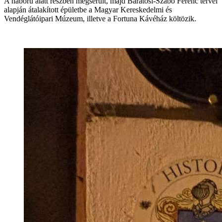
A háború alatt részben megsérült, majd Barátosi-Szabó Ferenc tervei
alapján átalakított épületbe a Magyar Kereskedelmi és
Vendéglátóipari Múzeum, illetve a Fortuna Kávéház költözik.