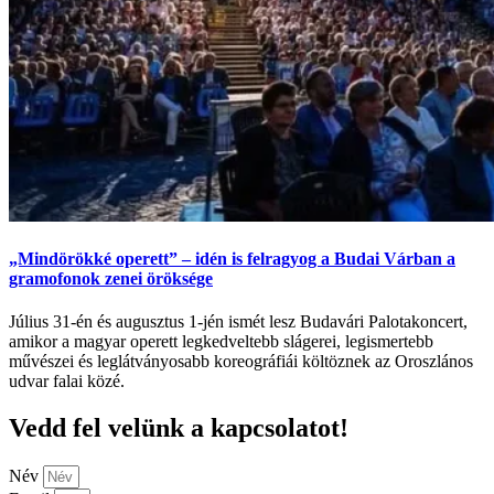
„Mindörökké operett” – idén is felragyog a Budai Várban a
gramofonok zenei öröksége
Július 31-én és augusztus 1-jén ismét lesz Budavári Palotakoncert,
amikor a magyar operett legkedveltebb slágerei, legismertebb
művészei és leglátványosabb koreográfiái költöznek az Oroszlános
udvar falai közé.
Vedd fel velünk a kapcsolatot!
Név