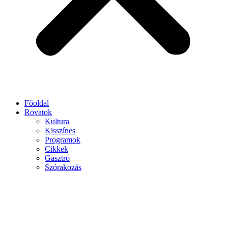
Főoldal
Rovatok
Kultura
Kisszínes
Programok
Cikkek
Gasztró
Szórakozás