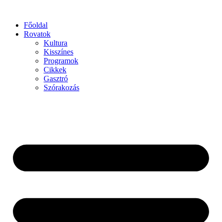
Főoldal
Rovatok
Kultura
Kisszínes
Programok
Cikkek
Gasztró
Szórakozás