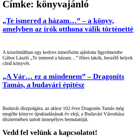
Címke:
könyvajánló
„Te ismered a házam…” – a könyv,
amelyben az írók otthona válik történetté
A közelmúltban egy kedves ismerősöm ajánlotta figyelmembe
Gábor László „Te ismered a házam…” Híres lakók, beszélő helyek
című könyvét.
„A Vár… ez a mindenem” – Dragonits
Tamás, a budavári építész
Budavár díszpolgára, az akkor 102 éves Dragonits Tamás még
megélte könyve újrakiadásának év eleji, a Budavári Városháza
dísztermében tartott ünnepélyes bemutatóját.
Vedd fel velünk a kapcsolatot!