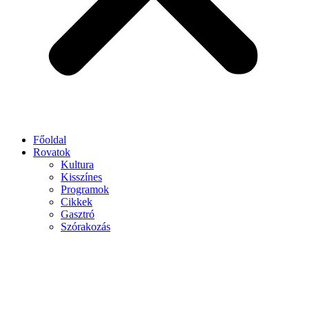
Főoldal
Rovatok
Kultura
Kisszínes
Programok
Cikkek
Gasztró
Szórakozás