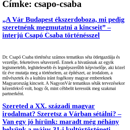
Címke:
csapo-csaba
„A Vár Budapest ékszerdoboza, mi pedig
szeretnénk megmutatni a kincseit” –
interjú Csapó Csaba történésszel
Dr. Csapó Csaba történész számos tematikus séta ötletgazdája és
vezetője, feketeöves sétavezető. Ennek a hivatásnak az egyik
legismertebb, leghitelesebb és legnépszerűbb képviselője, aki közel
tíz éve mutatja meg a történelem, az építészet, az irodalom, a
művészetek és a kultúra iránt fogékony magyar embereknek
Magyarország kincseit. A NagyonVár tematikus séták tervezésekor
kézenfekvő volt, hogy őt, mint céhbelit keressük meg szakmai
partnerként.
Szereted a XX. századi magyar
irodalmat? Szeretsz a Várban sétálni? –
Van egy jó hírünk: maradt még néhány
helyünk a május 31-i kultúrtörténeti