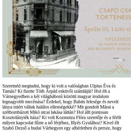
Szeretnéd megtudni, hogy ki volt a valóságban Ulpius Éva és
Tamás? Ki fizette Tóth Árpád esküvői számláját? Hol élt a
Várnegyedben a két világháború közötti magyar irodalom
legnagyobb mecénása? Érdekel, hogy Babits felesége és nevelt
lánya miért váltak halálos ellenségekké? Mit gondolt Márai a
szétbombázott Mikó utcai lakása láttán? Hol állt pontosan
Kosztolányiék háza? Ki volt Kozmutza Flóra szeretője és a férfit
milyen kapcsolat fűzte a nő férjéhez, Illyés Gyulához? Kivel élt
Szabó Dezső a budai Várhegyen egy albérletben és persze, hogy