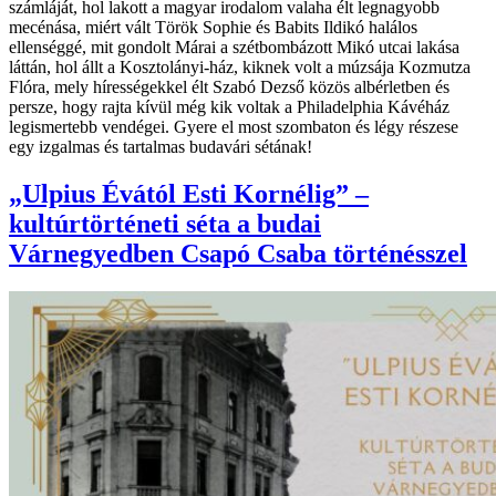
számláját, hol lakott a magyar irodalom valaha élt legnagyobb
mecénása, miért vált Török Sophie és Babits Ildikó halálos
ellenséggé, mit gondolt Márai a szétbombázott Mikó utcai lakása
láttán, hol állt a Kosztolányi-ház, kiknek volt a múzsája Kozmutza
Flóra, mely hírességekkel élt Szabó Dezső közös albérletben és
persze, hogy rajta kívül még kik voltak a Philadelphia Kávéház
legismertebb vendégei. Gyere el most szombaton és légy részese
egy izgalmas és tartalmas budavári sétának!
„Ulpius Évától Esti Kornélig” –
kultúrtörténeti séta a budai
Várnegyedben Csapó Csaba történésszel