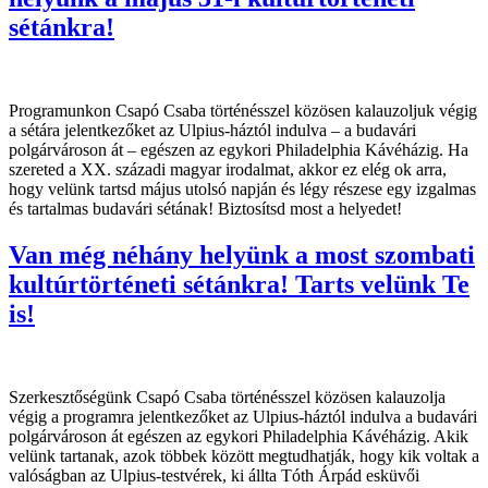
sétánkra!
Programunkon Csapó Csaba történésszel közösen kalauzoljuk végig
a sétára jelentkezőket az Ulpius-háztól indulva – a budavári
polgárvároson át – egészen az egykori Philadelphia Kávéházig. Ha
szereted a XX. századi magyar irodalmat, akkor ez elég ok arra,
hogy velünk tartsd május utolsó napján és légy részese egy izgalmas
és tartalmas budavári sétának! Biztosítsd most a helyedet!
Van még néhány helyünk a most szombati
kultúrtörténeti sétánkra! Tarts velünk Te
is!
Szerkesztőségünk Csapó Csaba történésszel közösen kalauzolja
végig a programra jelentkezőket az Ulpius-háztól indulva a budavári
polgárvároson át egészen az egykori Philadelphia Kávéházig. Akik
velünk tartanak, azok többek között megtudhatják, hogy kik voltak a
valóságban az Ulpius-testvérek, ki állta Tóth Árpád esküvői