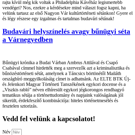
rajta kívül még kik voltak a Philadelphia Kávéház legismertebb
vendégei? Nos, ezekre a kérdésekre mind választ fogsz kapni, ha
velünk tartasz az első Nagyon Vár kultúrtörténeti sétánkon! Gyere el
és légy részese egy izgalmas és tartalmas budavári sétának!
Budavári helyszínelés avagy bűnügyi séta
a Várnegyedben
Bűnügyi krónika a Budai Várban Ambrus Attilával és Csapó
Csabával címmel hirdették meg a szervezők azt a kriminalisztika és
bűnözéstörténeti sétát, amelynek a Táncsics börtönétől Mailáth
országbíró meggyilkolásáig címet is adhatnánk. Az ELTE BTK Új-
és Jelenkori Magyar Történeti Tanszékének egykori docense és a
„Viszkis rabló” néven elhíresült egykori jégkorongos rendhagyó
tematikus sétája a történettudomány és napjaink valóságának jól
sikerült, érdekfeszítő kombinációja: hiteles történetmesélés és
fesztelen sztorizás.
Vedd fel velünk a kapcsolatot!
Név