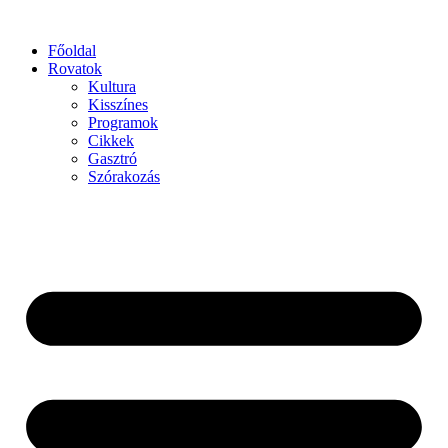
Főoldal
Rovatok
Kultura
Kisszínes
Programok
Cikkek
Gasztró
Szórakozás