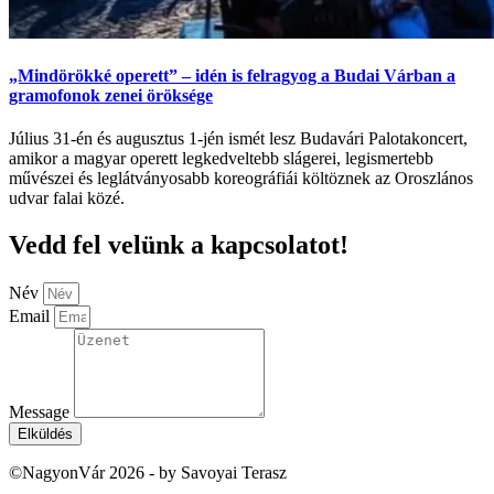
„Mindörökké operett” – idén is felragyog a Budai Várban a
gramofonok zenei öröksége
Július 31-én és augusztus 1-jén ismét lesz Budavári Palotakoncert,
amikor a magyar operett legkedveltebb slágerei, legismertebb
művészei és leglátványosabb koreográfiái költöznek az Oroszlános
udvar falai közé.
Vedd fel velünk a kapcsolatot!
Név
Email
Message
Elküldés
©NagyonVár 2026 - by Savoyai Terasz