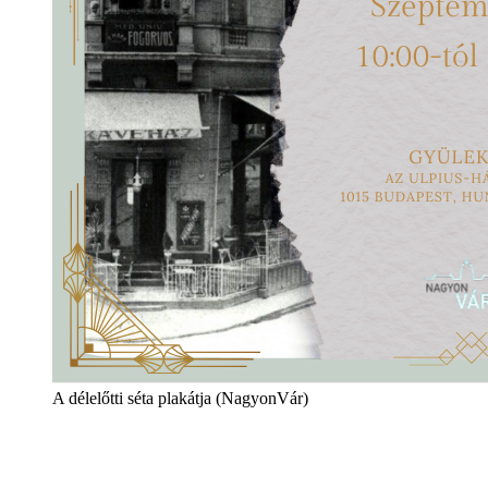
A délelőtti séta plakátja (NagyonVár)