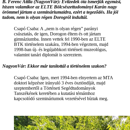
B. Ferenc Attila (NagyonVár): Évtizedek óta ismerjük egymást,
hiszen valamikor az ELTE Bölcsészettudományi Karán nagy
örömmel jártam a szemináriumaidra, ezért a tegeződés. Ha jól
tudom, nem is olyan régen Dorogról indultál.
Csapó Csaba: A „nem is olyan régen” parányi
csúsztatás, de igen, Dorogon éltem és ott jártam
gimnáziumba. Innen vettek fel 1990-ben az ELTE
BTK történelem szakára, 1994-ben végeztem, majd
1998-ban új- és legújabbkori történeti muzeológus,
valamint tanári diplomát is szereztem.
NagyonVár: Ekkor már tanítottál a történelem szakon?
Csapó Csaba: Igen, mert 1994-ben elnyertem az MTA
doktori képzésre irányuló 3 éves ösztöndíját, majd
szeptembertől a Történeti Segédtudományok
Tanszékének keretében a kutatási témámhoz
kapcsolódó szemináriumok vezetésével bíztak meg.