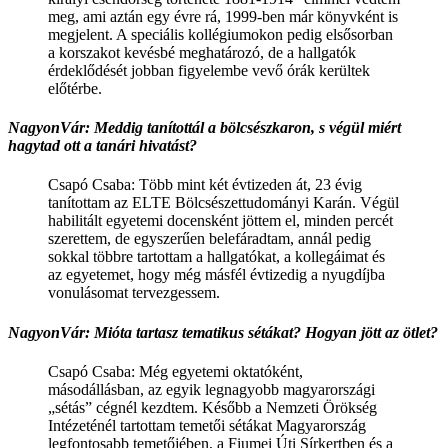
meg, ami aztán egy évre rá, 1999-ben már könyvként is
megjelent. A speciális kollégiumokon pedig elsősorban
a korszakot kevésbé meghatározó, de a hallgatók
érdeklődését jobban figyelembe vevő órák kerültek
előtérbe.
NagyonVár: Meddig tanítottál a bölcsészkaron, s végül miért
hagytad ott a tanári hivatást?
Csapó Csaba: Több mint két évtizeden át, 23 évig
tanítottam az ELTE Bölcsészettudományi Karán. Végül
habilitált egyetemi docensként jöttem el, minden percét
szerettem, de egyszerűen belefáradtam, annál pedig
sokkal többre tartottam a hallgatókat, a kollegáimat és
az egyetemet, hogy még másfél évtizedig a nyugdíjba
vonulásomat tervezgessem.
NagyonVár: Mióta tartasz tematikus sétákat? Hogyan jött az ötlet?
Csapó Csaba: Még egyetemi oktatóként,
másodállásban, az egyik legnagyobb magyarországi
„sétás” cégnél kezdtem. Később a Nemzeti Örökség
Intézeténél tartottam temetői sétákat Magyarország
legfontosabb temetőjében, a Fiumei Úti Sírkertben és a