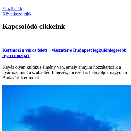
Előző cikk
Következő cikk
Kapcsolódó cikkeink
Kertmozi a város felett – visszatér-e Budapest legkülönlegesebb
nyári mozija?
Kevés olyan kultikus élmény van, amely annyira hozzátartozik a
nyárhoz, mint a szabadtéri filmezés, mi ezért is hiányoljuk nagyon a
Budavári Kertmozit.