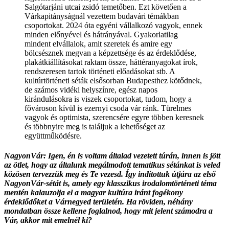
Salgótarjáni utcai zsidó temetőben. Ezt követően a
Várkapitányságnál vezettem budavári témákban
csoportokat. 2024 óta egyéni vállalkozó vagyok, ennek
minden előnyével és hátrányával. Gyakorlatilag
mindent elvállalok, amit szeretek és amire egy
bölcsésznek megvan a képzettsége és az érdeklődése,
plakátkiállításokat raktam össze, háttéranyagokat írok,
rendszeresen tartok történeti előadásokat stb. A
kultúrtörténeti séták elsősorban Budapesthez kötődnek,
de számos vidéki helyszínre, egész napos
kirándulásokra is viszek csoportokat, tudom, hogy a
fővároson kívül is ezernyi csoda vár ránk. Türelmes
vagyok és optimista, szerencsére egyre többen keresnek
és többnyire meg is találjuk a lehetőséget az
együttműködésre.
NagyonVár: Igen, én is voltam általad vezetett túrán, innen is jött
az ötlet, hogy az általunk megálmodott tematikus sétánkat is veled
közösen tervezzük meg és Te vezesd. Így indítottuk útjára az első
NagyonVár-sétát is, amely egy klasszikus irodalomtörténeti téma
mentén kalauzolja el a magyar kultúra iránt fogékony
érdeklődőket a Várnegyed területén. Ha röviden, néhány
mondatban össze kellene foglalnod, hogy mit jelent számodra a
Vár, akkor mit emelnél ki?