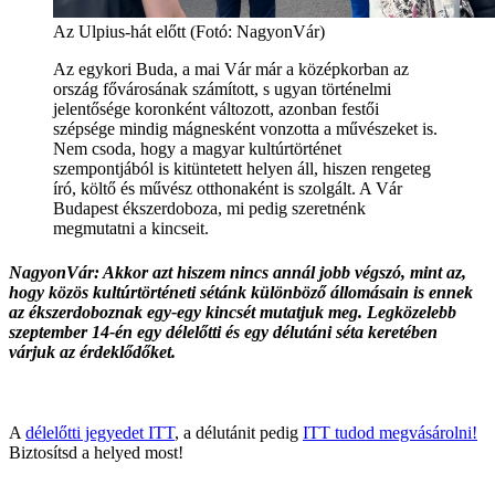
Az Ulpius-hát előtt (Fotó: NagyonVár)
Az egykori Buda, a mai Vár már a középkorban az
ország fővárosának számított, s ugyan történelmi
jelentősége koronként változott, azonban festői
szépsége mindig mágnesként vonzotta a művészeket is.
Nem csoda, hogy a magyar kultúrtörténet
szempontjából is kitüntetett helyen áll, hiszen rengeteg
író, költő és művész otthonaként is szolgált. A Vár
Budapest ékszerdoboza, mi pedig szeretnénk
megmutatni a kincseit.
NagyonVár: Akkor azt hiszem nincs annál jobb végszó, mint az,
hogy közös kultúrtörténeti sétánk különböző állomásain is ennek
az ékszerdoboznak egy-egy kincsét mutatjuk meg. Legközelebb
szeptember 14-én egy délelőtti és egy délutáni séta keretében
várjuk az érdeklődőket.
A
délelőtti jegyedet ITT
, a délutánit pedig
ITT tudod megvásárolni!
Biztosítsd a helyed most!