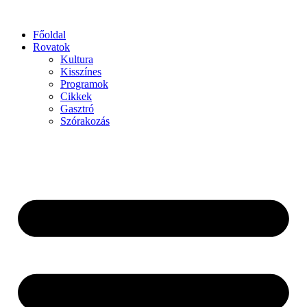
Főoldal
Rovatok
Kultura
Kisszínes
Programok
Cikkek
Gasztró
Szórakozás