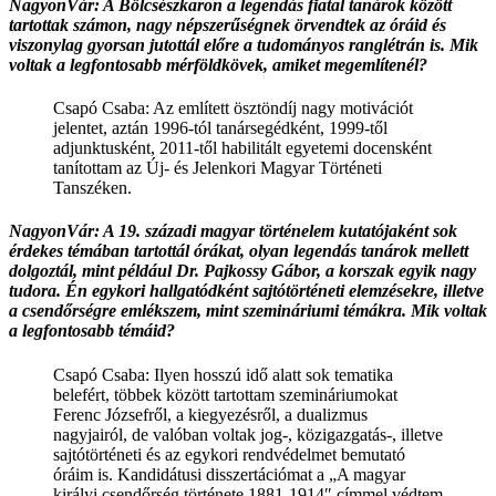
NagyonVár: A Bölcsészkaron a legendás fiatal tanárok között
tartottak számon, nagy népszerűségnek örvendtek az óráid és
viszonylag gyorsan jutottál előre a tudományos ranglétrán is. Mik
voltak a legfontosabb mérföldkövek, amiket megemlítenél?
Csapó Csaba: Az említett ösztöndíj nagy motivációt
jelentet, aztán 1996-tól tanársegédként, 1999-től
adjunktusként, 2011-től habilitált egyetemi docensként
tanítottam az Új- és Jelenkori Magyar Történeti
Tanszéken.
NagyonVár: A 19. századi magyar történelem kutatójaként sok
érdekes témában tartottál órákat, olyan legendás tanárok mellett
dolgoztál, mint például Dr. Pajkossy Gábor, a korszak egyik nagy
tudora. Én egykori hallgatódként sajtótörténeti elemzésekre, illetve
a csendőrségre emlékszem, mint szemináriumi témákra. Mik voltak
a legfontosabb témáid?
Csapó Csaba: Ilyen hosszú idő alatt sok tematika
belefért, többek között tartottam szemináriumokat
Ferenc Józsefről, a kiegyezésről, a dualizmus
nagyjairól, de valóban voltak jog-, közigazgatás-, illetve
sajtótörténeti és az egykori rendvédelmet bemutató
óráim is. Kandidátusi disszertációmat a „A magyar
királyi csendőrség története 1881-1914″ címmel védtem