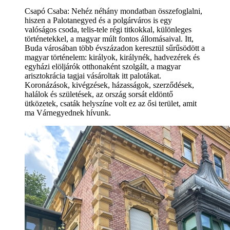
Csapó Csaba: Nehéz néhány mondatban összefoglalni,
hiszen a Palotanegyed és a polgárváros is egy
valóságos csoda, telis-tele régi titkokkal, különleges
történetekkel, a magyar múlt fontos állomásaival. Itt,
Buda városában több évszázadon keresztül sűrűsödött a
magyar történelem: királyok, királynék, hadvezérek és
egyházi elöljárók otthonaként szolgált, a magyar
arisztokrácia tagjai vásároltak itt palotákat.
Koronázások, kivégzések, házasságok, szerződések,
halálok és születések, az ország sorsát eldöntő
ütközetek, csaták helyszíne volt ez az ősi terület, amit
ma Várnegyednek hívunk.