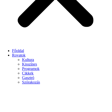
Főoldal
Rovatok
Kultura
Kisszínes
Programok
Cikkek
Gasztró
Szórakozás