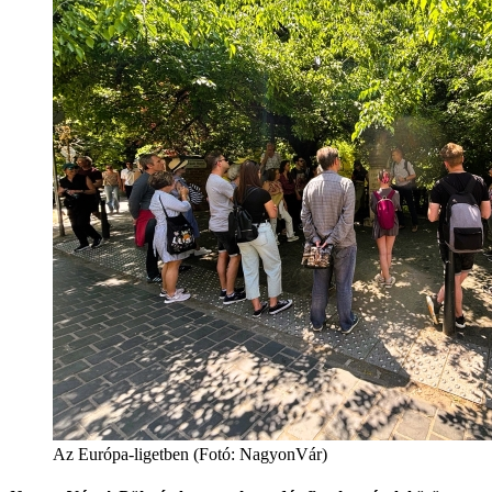
Az Európa-ligetben (Fotó: NagyonVár)