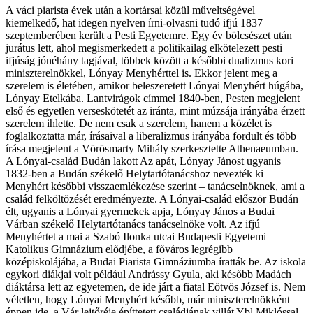
A váci piarista évek után a kortársai közül műveltségével
kiemelkedő, hat idegen nyelven írni-olvasni tudó ifjú 1837
szeptemberében került a Pesti Egyetemre. Egy év bölcsészet után
jurátus lett, ahol megismerkedett a politikailag elkötelezett pesti
ifjúság jónéhány tagjával, többek között a későbbi dualizmus kori
miniszterelnökkel, Lónyay Menyhérttel is. Ekkor jelent meg a
szerelem is életében, amikor beleszeretett Lónyai Menyhért húgába,
Lónyay Etelkába. Lantvirágok címmel 1840-ben, Pesten megjelent
első és egyetlen verseskötetét az iránta, mint múzsája irányába érzett
szerelem ihlette. De nem csak a szerelem, hanem a közélet is
foglalkoztatta már, írásaival a liberalizmus irányába fordult és több
írása megjelent a Vörösmarty Mihály szerkesztette Athenaeumban.
A Lónyai-család Budán lakott Az apát, Lónyay Jánost ugyanis
1832-ben a Budán székelő Helytartótanácshoz nevezték ki –
Menyhért későbbi visszaemlékezése szerint – tanácselnöknek, ami a
család felköltözését eredményezte. A Lónyai-család először Budán
élt, ugyanis a Lónyai gyermekek apja, Lónyay János a Budai
Várban székelő Helytartótanács tanácselnöke volt. Az ifjú
Menyhértet a mai a Szabó Ilonka utcai Budapesti Egyetemi
Katolikus Gimnázium elődjébe, a főváros legrégibb
középiskolájába, a Budai Piarista Gimnáziumba íratták be. Az iskola
egykori diákjai volt például Andrássy Gyula, aki később Madách
diáktársa lett az egyetemen, de ide járt a fiatal Eötvös József is. Nem
véletlen, hogy Lónyai Menyhért később, már miniszterelnökként
éppen ide, a Vár lejtőréje építtetett családjának villát Ybl Miklóssal.