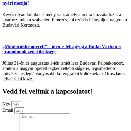
nyári mozija?
Kevés olyan kultikus élmény van, amely annyira hozzátartozik a
nyárhoz, mint a szabadtéri filmezés, mi ezért is hiányoljuk nagyon a
Budavári Kertmozit.
„Mindörökké operett” – idén is felragyog a Budai Várban a
gramofonok zenei öröksége
Július 31-én és augusztus 1-jén ismét lesz Budavári Palotakoncert,
amikor a magyar operett legkedveltebb slágerei, legismertebb
művészei és leglátványosabb koreográfiái költöznek az Oroszlános
udvar falai közé.
Vedd fel velünk a kapcsolatot!
Név
Email