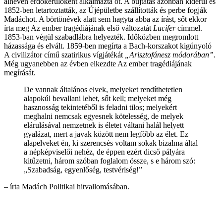
álnéven erdőkerülőként alkalmazta őt. A bújtatás azonban kiderül és
1852-ben letartoztatták, az Újépületbe szállították és perbe fogják
Madáchot. A börtönévek alatt sem hagyta abba az írást, sőt ekkor
írta meg Az ember tragédiájának első változatát
Lucifer
címmel.
1853-ban végül szabadlábra helyezték. Időközben megromlott
házassága és elvált. 1859-ben megírta a Bach-korszakot kigúnyoló
A civilizátor című szatirikus vígjátékát
„Arisztofánesz módorában”.
Még ugyanebben az évben elkezdte Az ember tragédiájának
megírását.
De vannak általános elvek, melyeket rendíthetetlen
alapokúl bevallani lehet, sőt kell; melyeket még
hasznosság tekintetéből is feladni tilos; melyekért
meghalni nemcsak egyesnek kötelesség, de melyek
elárulásával nemzetnek is életet váltani halál helyett
gyalázat, mert a javak között nem legfőbb az élet. Ez
alapelveket én, ki szerencsés voltam sokak bizalma által
a népképviselői nehéz, de éppen ezért dicső pályára
kitűzetni, három szóban foglalom össze, s e három szó:
„Szabadság, egyenlőség, testvériség!”
– írta Madách Politikai hitvallomásában.