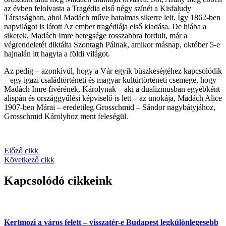
az évben felolvasta a Tragédia első négy színét a Kisfaludy
Társaságban, ahol Madách műve hatalmas sikerre lelt. Így 1862-ben
napvilágot is látott Az ember tragédiája első kiadása. De hiába a
sikerek, Madách Imre betegsége rosszabbra fordult, már a
végrendeletét diktálta Szontagh Pálnak, amikor másnap, október 5-e
hajnalán itt hagyta a földi világot.
Az pedig – azonkívül, hogy a Vár egyik büszkeségéhez kapcsolódik
– egy igazi családtörténeti és magyar kultúrtörténeti csemege, hogy
Madách Imre fivérének, Károlynak – aki a dualizmusban egyébként
alispán és országgyűlési képviselő is lett – az unokája, Madách Alice
1907-ben Márai – eredetileg Grosschmid – Sándor nagybátyjához,
Grosschmid Károlyhoz ment feleségül.
Előző cikk
Következő cikk
Kapcsolódó cikkeink
Kertmozi a város felett – visszatér-e Budapest legkülönlegesebb