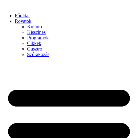
Főoldal
Rovatok
Kultura
Kisszínes
Programok
Cikkek
Gasztró
Szórakozás