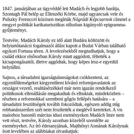
1847. januárjában az ügyvéddé lett Madách és legjobb barátja,
Szontagh Pál belép az Ellenzéki Körbe, majd ugyancsak vele és
Pulszky Ferenccel közösen megírták
Nógrádi Képcsarnok
címmel a
megyei politikát karikaturisztikus stílusban kigúnyoló epigramma-
gyűjteményt.
Testvére, Madách Károly ez idő alatt Budára költözött és
helytartótanácsi fogalmazói állást kapott a Budai Várban található
egykori Fortuna téren. A levelezésekből megtudhatjuk, hogy a
család ekkor elsősorban Károly miatt aggódott, féltették a
kicsapongásaitól, illetve aggódtak, hogy képes lesz-e egyedül
helytállni.
Sajnos, a társadalmi igazságtalanságokat csökkenteni, az
egyenlőtlenségeket kiegyenlíteni kívánó reformjavaslatok az
országot vezető, realitásérzékkel már nem igazán rendelkező
politikusok ellenállásán megakadtak és elbuktak, mindeközben –
részben a reformokkal szembeni gőgös fellépés hatására – a
társadalmi feszültségek tovább fokozódtak, egészen addig míg
robbanásszerűen szét nem feszítették a meglévő kereteket. A vis
maiorhoz hasonló március idusi eseményeken Madách Imre nem
vett részt, testvére, Károly azonban közelről szemlélte az
eseményeket. Az író édesanyjának, Majthényi Annának Károlynak
írott levelében az alábbiakat olvashatjuk: