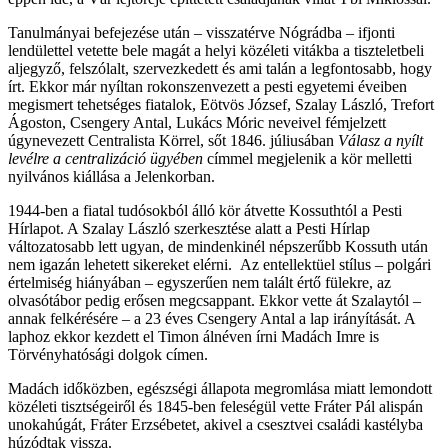
Tanulmányai befejezése után – visszatérve Nógrádba – ifjonti
lendülettel vetette bele magát a helyi közéleti vitákba a tiszteletbeli
aljegyző, felszólalt, szervezkedett és ami talán a legfontosabb, hogy
írt. Ekkor már nyíltan rokonszenvezett a pesti egyetemi éveiben
megismert tehetséges fiatalok, Eötvös József, Szalay László, Trefort
Ágoston, Csengery Antal, Lukács Móric neveivel fémjelzett
úgynevezett Centralista Körrel, sőt 1846. júliusában
Válasz a nyílt
levélre a centralizáció ügyében
címmel megjelenik a kör melletti
nyilvános kiállása a Jelenkorban.
1944-ben a fiatal tudósokból álló kör átvette Kossuthtól a Pesti
Hírlapot. A Szalay László szerkesztése alatt a Pesti Hírlap
változatosabb lett ugyan, de mindenkinél népszerűbb Kossuth után
nem igazán lehetett sikereket elérni. Az entellektüel stílus – polgári
értelmiség hiányában – egyszerűen nem talált értő fülekre, az
olvasótábor pedig erősen megcsappant. Ekkor vette át Szalaytól –
annak felkérésére – a 23 éves Csengery Antal a lap irányítását. A
laphoz ekkor kezdett el Timon álnéven írni Madách Imre is
Törvényhatósági dolgok címen.
Madách időközben, egészségi állapota megromlása miatt lemondott
közéleti tisztségeiről és 1845-ben feleségül vette Fráter Pál alispán
unokahúgát, Fráter Erzsébetet, akivel a csesztvei családi kastélyba
húzódtak vissza.