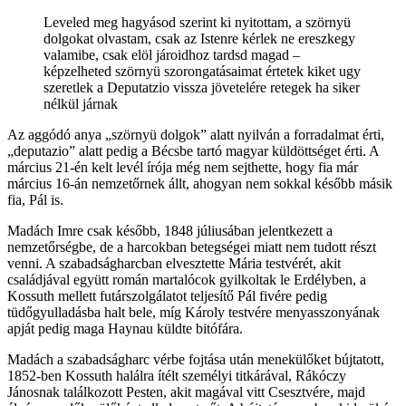
Leveled meg hagyásod szerint ki nyitottam, a szörnyü
dolgokat olvastam, csak az Istenre kérlek ne ereszkegy
valamibe, csak elöl jároidhoz tardsd magad –
képzelheted szörnyü szorongatásaimat értetek kiket ugy
szeretlek a Deputatzio vissza jövetelére retegek ha siker
nélkül járnak
Az aggódó anya „szörnyü dolgok” alatt nyilván a forradalmat érti,
„deputazio” alatt pedig a Bécsbe tartó magyar küldöttséget érti. A
március 21-én kelt levél írója még nem sejthette, hogy fia már
március 16-án nemzetőrnek állt, ahogyan nem sokkal később másik
fia, Pál is.
Madách Imre csak később, 1848 júliusában jelentkezett a
nemzetőrségbe, de a harcokban betegségei miatt nem tudott részt
venni. A szabadságharcban elvesztette Mária testvérét, akit
családjával együtt román martalócok gyilkoltak le Erdélyben, a
Kossuth mellett futárszolgálatot teljesítő Pál fivére pedig
tüdőgyulladásba halt bele, míg Károly testvére menyasszonyának
apját pedig maga Haynau küldte bitófára.
Madách a szabadságharc vérbe fojtása után menekülőket bújtatott,
1852-ben Kossuth halálra ítélt személyi titkárával, Rákóczy
Jánosnak találkozott Pesten, akit magával vitt Csesztvére, majd