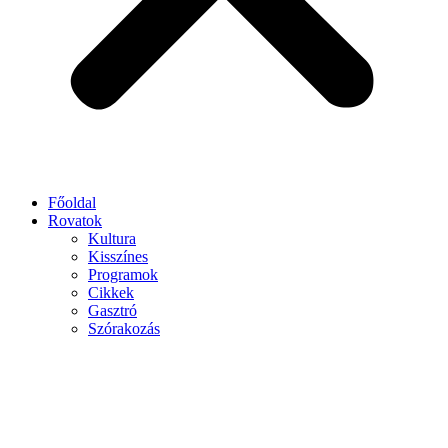
Főoldal
Rovatok
Kultura
Kisszínes
Programok
Cikkek
Gasztró
Szórakozás