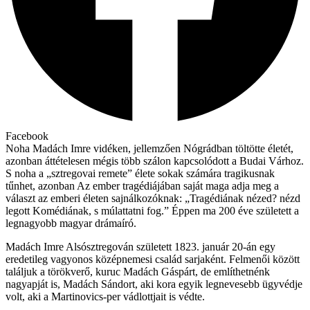
Facebook
Noha Madách Imre vidéken, jellemzően Nógrádban töltötte életét,
azonban áttételesen mégis több szálon kapcsolódott a Budai Várhoz.
S noha a „sztregovai remete” élete sokak számára tragikusnak
tűnhet, azonban Az ember tragédiájában saját maga adja meg a
választ az emberi életen sajnálkozóknak: „Tragédiának nézed? nézd
legott Komédiának, s múlattatni fog.” Éppen ma 200 éve született a
legnagyobb magyar drámaíró.
Madách Imre Alsósztregován született 1823. január 20-án egy
eredetileg vagyonos középnemesi család sarjaként. Felmenői között
találjuk a törökverő, kuruc Madách Gáspárt, de említhetnénk
nagyapját is, Madách Sándort, aki kora egyik legnevesebb ügyvédje
volt, aki a Martinovics-per vádlottjait is védte.