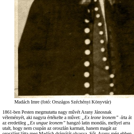
Madách Imre (fotó: Országos Széchényi Könyvtár)
1861-ben Pesten megmutatta nagy művét Arany Jánosnak
véleményét, aki nagyra értékelte a művet:
„Ex leone leonem”
-írta át
az eredetileg
„Ex ungue leonem”
hangzó latin mondás, mellyel arra
utalt, hogy nem csupán az oroszlán karmait, hanem magát az
oroszlánt látta meg Madách drámáját olvasva. Sőt, Arany még ebben