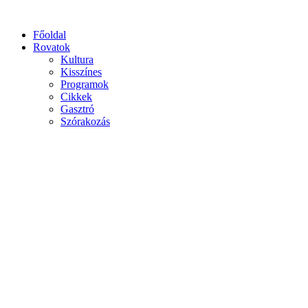
Főoldal
Rovatok
Kultura
Kisszínes
Programok
Cikkek
Gasztró
Szórakozás