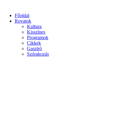
Főoldal
Rovatok
Kultura
Kisszínes
Programok
Cikkek
Gasztró
Szórakozás