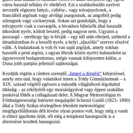
város használ néhány év elteltével. Ezt a szubkulturális nyelvet
nevezték régiesen fattyú-, csibész-, vagy tolvajnyelvnek, a
franciából argónak vagy alvilági zsargonnak, az angolból pedig
szlengnek vagy cockneynak. Sokan azt gondolják, hogy a
tolvajnyelv csak a csavargók, a hivatásos bűnözők által használt
titkosított nyelv, kódolt beszéd, pedig nagyon nem. Ugyanis a
jasszargó – merthogy így is hívják – egy idő után elterjed, szétterül a
társadalomban és a beszélt nyelv, a helyi „tájszólás” szerves részévé
válik. A budaiaknak is volt és van saját argójuk, amely sokban
hasonlít a pesti argóra, s ugyan létezik közös nyelvi halmazként az
úgynevezett budapestizmus, mégis vannak kifejezetten külön, a
Duna jobb partjára jellemző sajátosságai.
Kezdjük rögtön a címben szereplő
„Ismeri a dörgést”
kifejezéssel,
amely arra utal, hogy valamikor innen a Toldy Gimnáziumnak – a
XIX. század végétől egészen a második világháború légoltalmi
tiltásáig – az erkélyéről egy mozsárágyúval vagy éppen szakállas
puskával lőtték a csillagászati delet. A Magyar Meteorológiai és
Földmágnesességi Intézetet megalapító Schenzl Guidó (1823- 1890)
által a Toldy fizikai részlegében létesített meteorológiai
megfigyelőállomás déli lövése olyan pontos volt, hogy még a vasút
is ehhez igazította óráit, sőt még a templomi harangozók is a
dörrenésre kezdtek harangozni.