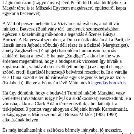
Lágimánioszon (Lágymányos) lévő Petőfi híd budai hídfőjéhez, a
Magtár térre is (a Műszaki Egyetem magtárszerű épületeiről kapta
egykor a becenevét).
A Várból persze mehetünk a Viziváros irányába is, ahol itt vár
minket a Batyesz (Batthyány tér), amelynek szomszédságában
egészen a közelmúltig működött a legendás élőzenés Bástya
Borozó. A Batyesszal szemben, a Duna másik oldalán áll a Parli, de
látszik innen Jajbuda (Óbuda) déli része és a Szlizsé (Margitsziget),
amely Zuglizséhez (Zugliget) hasonlóan humorosan franciás
alakjáról kapta a nevét. S ha már „Zugliget”, akkor by the way
érdemes megemlíteni, hogy a budapestiek viccesen így hívták a
zugárusoktól, valutával csencselő (etimológiája az angol change
szóból ered) figuráktól hemzsegő belvárosi részeket is. Itt a váralja
és a Duna között elterülő városrész egyik legendás helye az Izola
(Isolabella), illetve a Fő utcán lévő Mátra nevű
legendás borozó is
.
Ha úgy döntünk, hogy a budavári Turultól inkább Margittal vagy
Gellérttel (hivatalosan is így hívják a siklókocsikat) ereszkedünk le a
városba, akkor a Clark Ádám térre érkezünk, ahol láthatjuk a
térképészeti 0 pontot vagy ahogyan elődjeink hívták Karcsúmáriát,
sokáig ugyanis Mária-szobor állt Borsos Miklós (1906-1990)
alkotásának helyén.
És még indulhatnánk a szélrózsa bármely irányába, jó messzire,