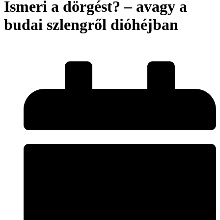
Ismeri a dörgést? – avagy a
budai szlengről dióhéjban