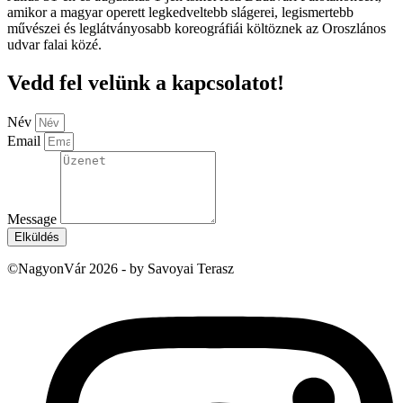
amikor a magyar operett legkedveltebb slágerei, legismertebb
művészei és leglátványosabb koreográfiái költöznek az Oroszlános
udvar falai közé.
Vedd fel velünk a kapcsolatot!
Név
Email
Message
Elküldés
©NagyonVár 2026 - by Savoyai Terasz