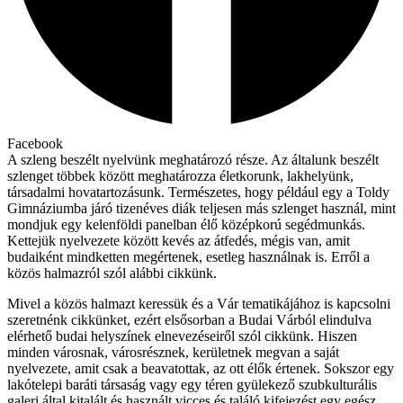
Facebook
A szleng beszélt nyelvünk meghatározó része. Az általunk beszélt
szlenget többek között meghatározza életkorunk, lakhelyünk,
társadalmi hovatartozásunk. Természetes, hogy például egy a Toldy
Gimnáziumba járó tizenéves diák teljesen más szlenget használ, mint
mondjuk egy kelenföldi panelban élő középkorú segédmunkás.
Kettejük nyelvezete között kevés az átfedés, mégis van, amit
budaiként mindketten megértenek, esetleg használnak is. Erről a
közös halmazról szól alábbi cikkünk.
Mivel a közös halmazt keressük és a Vár tematikájához is kapcsolni
szeretnénk cikkünket, ezért elsősorban a Budai Várból elindulva
elérhető budai helyszínek elnevezéseiről szól cikkünk. Hiszen
minden városnak, városrésznek, kerületnek megvan a saját
nyelvezete, amit csak a beavatottak, az ott élők értenek. Sokszor egy
lakótelepi baráti társaság vagy egy téren gyülekező szubkulturális
galeri által kitalált és használt vicces és találó kifejezést egy egész