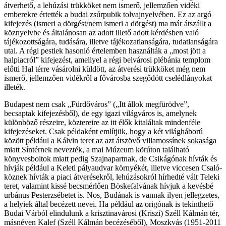
átverhető, a lehúzási trükköket nem ismerő, jellemzően vidéki
emberekre értették a budai zsúrpubik tolvajnyelvében. Ez az argó
kifejezés (ismeri a dörgést/nem ismeri a dörgést) ma már átszállt a
köznyelvbe és általánosan az adott illető adott kérdésben való
tájékozottságára, tudására, illetve tájékozatlanságára, tudatlanságára
utal. A régi pestiek hasonló értelemben használták a „most jött a
halpiacról” kifejezést, amellyel a régi belvárosi plébánia templom
előtti Hal térre vásárolni küldött, az átverési trükköket még nem
ismerő, jellemzően vidékről a fővárosba szegődött cselédlányokat
illeték.
Budapest nem csak „Fürdőváros” („Itt állok megfürödve”,
becsaptak kifejezésből), de egy igazi világváros is, amelynek
különböző részeire, köztereire az itt élők kitaláltak mindenféle
kifejezéseket. Csak példaként említjük, hogy a két világháború
között például a Kálvin teret az azt átszövő villamossínek sokasága
miatt Síntérnek nevezték, a mai Múzeum körúton található
könyvesboltok miatt pedig Szajnapartnak, de Csikágónak hívták és
hívják például a Keleti pályaudvar környékét, illetve viccesen Csaló-
köznek hívták a piaci átverésekről, lehúzásokról hírhedté vált Teleki
teret, valamint kissé becsmérlően Böskefalvának hívjuk a kevésbé
urbánus Pesterzsébetet is. Nos, Budának is vannak ilyen jellegzetes,
a helyiek által becézett nevei. Ha például az origónak is tekinthető
Budai Várból elindulunk a krisztinavárosi (Kriszi) Széll Kálmán tér,
másnéven Kalef (Széll Kálmán becézéséből), Moszkvás (1951-2011