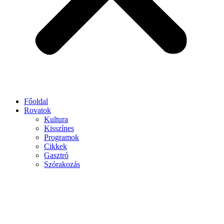
Főoldal
Rovatok
Kultura
Kisszínes
Programok
Cikkek
Gasztró
Szórakozás