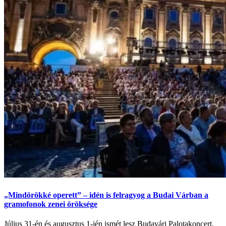
„Mindörökké operett” – idén is felragyog a Budai Várban a
gramofonok zenei öröksége
Július 31-én és augusztus 1-jén ismét lesz Budavári Palotakoncert,