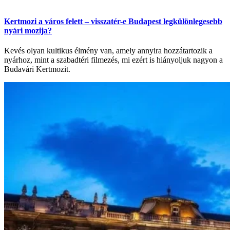
Kertmozi a város felett – visszatér-e Budapest legkülönlegesebb
nyári mozija?
Kevés olyan kultikus élmény van, amely annyira hozzátartozik a
nyárhoz, mint a szabadtéri filmezés, mi ezért is hiányoljuk nagyon a
Budavári Kertmozit.