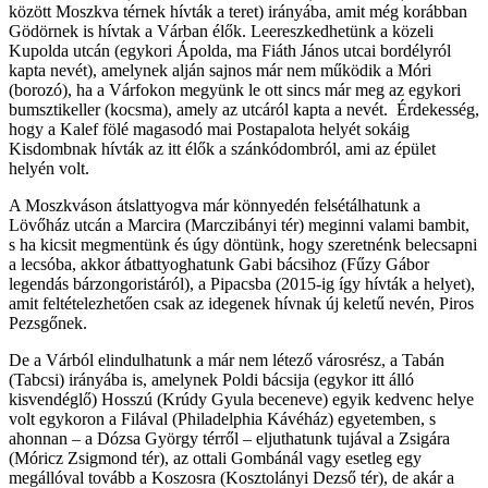
között Moszkva térnek hívták a teret) irányába, amit még korábban
Gödörnek is hívtak a Várban élők. Leereszkedhetünk a közeli
Kupolda utcán (egykori Ápolda, ma Fiáth János utcai bordélyról
kapta nevét), amelynek alján sajnos már nem működik a Móri
(borozó), ha a Várfokon megyünk le ott sincs már meg az egykori
bumsztikeller (kocsma), amely az utcáról kapta a nevét. Érdekesség,
hogy a Kalef fölé magasodó mai Postapalota helyét sokáig
Kisdombnak hívták az itt élők a szánkódombról, ami az épület
helyén volt.
A Moszkváson átslattyogva már könnyedén felsétálhatunk a
Lövőház utcán a Marcira (Marczibányi tér) meginni valami bambit,
s ha kicsit megmentünk és úgy döntünk, hogy szeretnénk belecsapni
a lecsóba, akkor átbattyoghatunk Gabi bácsihoz (Fűzy Gábor
legendás bárzongoristáról), a Pipacsba (2015-ig így hívták a helyet),
amit feltételezhetően csak az idegenek hívnak új keletű nevén, Piros
Pezsgőnek.
De a Várból elindulhatunk a már nem létező városrész, a Tabán
(Tabcsi) irányába is, amelynek Poldi bácsija (egykor itt álló
kisvendéglő) Hosszú (Krúdy Gyula beceneve) egyik kedvenc helye
volt egykoron a Filával (Philadelphia Kávéház) egyetemben, s
ahonnan – a Dózsa György térről – eljuthatunk tujával a Zsigára
(Móricz Zsigmond tér), az ottali Gombánál vagy esetleg egy
megállóval tovább a Koszosra (Kosztolányi Dezső tér), de akár a