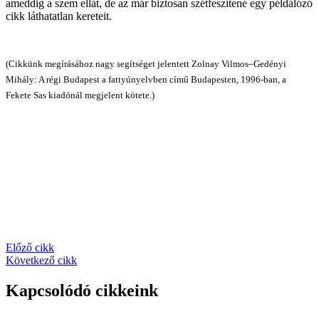
ameddig a szem ellát, de az már biztosan szétfeszítené egy példálózó
cikk láthatatlan kereteit.
(Cikkünk megírásához nagy segítséget jelentett Zolnay Vilmos–Gedényi
Mihály: A régi Budapest a fattyúnyelvben című Budapesten, 1996-ban, a
Fekete Sas kiadónál megjelent kötete.)
Előző cikk
Következő cikk
Kapcsolódó cikkeink