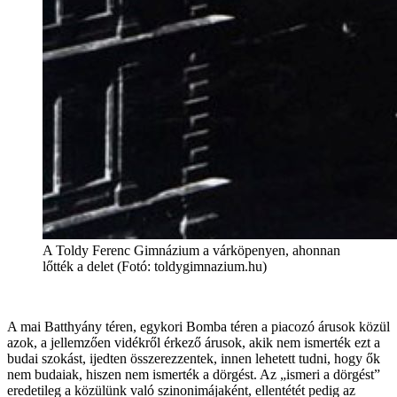
A Toldy Ferenc Gimnázium a várköpenyen, ahonnan
lőtték a delet (Fotó: toldygimnazium.hu)
A mai Batthyány téren, egykori Bomba téren a piacozó árusok közül
azok, a jellemzően vidékről érkező árusok, akik nem ismerték ezt a
budai szokást, ijedten összerezzentek, innen lehetett tudni, hogy ők
nem budaiak, hiszen nem ismerték a dörgést. Az „ismeri a dörgést”
eredetileg a közülünk való szinonimájaként, ellentétét pedig az