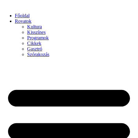
Főoldal
Rovatok
Kultura
Kisszínes
Programok
Cikkek
Gasztró
Szórakozás