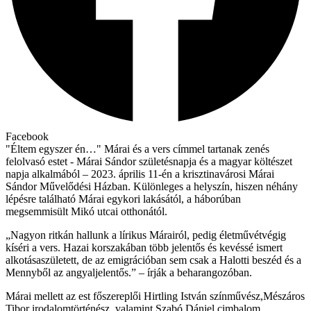
Facebook
"Éltem egyszer én…" Márai és a vers címmel tartanak zenés
felolvasó estet - Márai Sándor születésnapja és a magyar költészet
napja alkalmából – 2023. április 11-én a krisztinavárosi Márai
Sándor Művelődési Házban. Különleges a helyszín, hiszen néhány
lépésre található Márai egykori lakásától, a háborúban
megsemmisült Mikó utcai otthonától.
„Nagyon ritkán hallunk a lírikus Márairól, pedig életművétvégig
kíséri a vers. Hazai korszakában több jelentős és kevéssé ismert
alkotásaszületett, de az emigrációban sem csak a Halotti beszéd és a
Mennyből az angyaljelentős.” – írják a beharangozóban.
Márai mellett az est főszereplői Hirtling István színművész,Mészáros
Tibor irodalomtörténész, valamint Szabó Dániel cimbalom