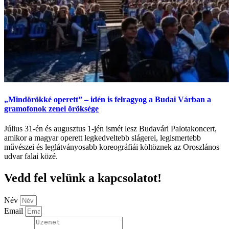
„Mindörökké operett” – idén is felragyog a Budai Várban a
gramofonok zenei öröksége
Július 31-én és augusztus 1-jén ismét lesz Budavári Palotakoncert,
amikor a magyar operett legkedveltebb slágerei, legismertebb
művészei és leglátványosabb koreográfiái költöznek az Oroszlános
udvar falai közé.
Vedd fel velünk a kapcsolatot!
Név
Email