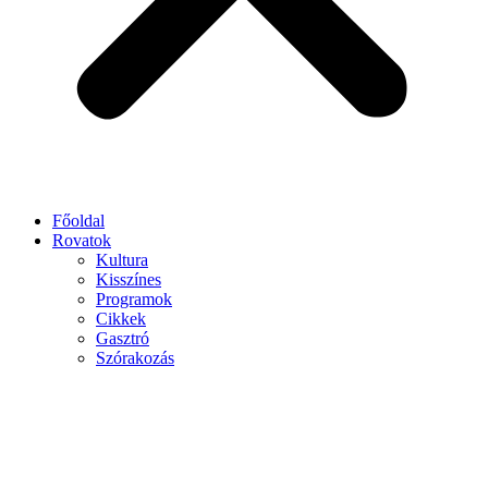
Főoldal
Rovatok
Kultura
Kisszínes
Programok
Cikkek
Gasztró
Szórakozás