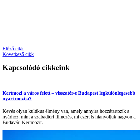
Előző cikk
Következő cikk
Kapcsolódó cikkeink
Kertmozi a város felett – visszatér-e Budapest legkülönlegesebb
nyári mozija?
Kevés olyan kultikus élmény van, amely annyira hozzátartozik a
nyárhoz, mint a szabadtéri filmezés, mi ezért is hiányoljuk nagyon a
Budavári Kertmozit.