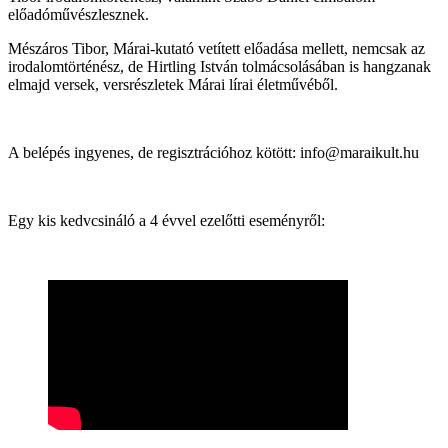
előadóművészlesznek.
Mészáros Tibor, Márai-kutató vetített előadása mellett, nemcsak az
irodalomtörténész, de Hirtling István tolmácsolásában is hangzanak
elmajd versek, versrészletek Márai lírai életművéből.
A belépés ingyenes, de regisztrációhoz kötött: info@maraikult.hu
Egy kis kedvcsináló a 4 évvel ezelőtti eseményről: