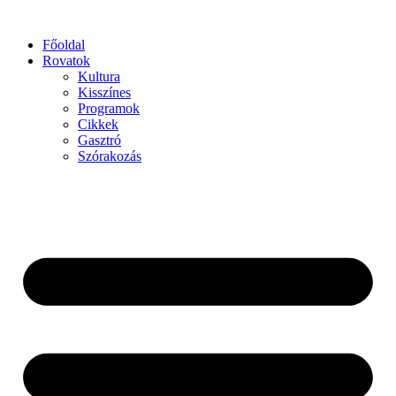
Főoldal
Rovatok
Kultura
Kisszínes
Programok
Cikkek
Gasztró
Szórakozás