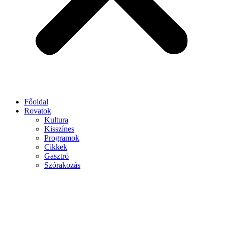
Főoldal
Rovatok
Kultura
Kisszínes
Programok
Cikkek
Gasztró
Szórakozás