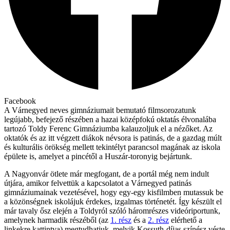
Facebook
A Várnegyed neves gimnáziumait bemutató filmsorozatunk
legújabb, befejező részében a hazai középfokú oktatás élvonalába
tartozó Toldy Ferenc Gimnáziumba kalauzoljuk el a nézőket. Az
oktatók és az itt végzett diákok névsora is patinás, de a gazdag múlt
és kulturális örökség mellett tekintélyt parancsol magának az iskola
épülete is, amelyet a pincétől a Huszár-toronyig bejártunk.
A Nagyonvár ötlete már megfogant, de a portál még nem indult
útjára, amikor felvettük a kapcsolatot a Várnegyed patinás
gimnáziumainak vezetésével, hogy egy-egy kisfilmben mutassuk be
a közönségnek iskolájuk érdekes, izgalmas történetét. Így készült el
már tavaly ősz elején a Toldyról szóló háromrészes videóriportunk,
amelynek harmadik részéből (az
1. rész
és a
2. rész
elérhető a
linkekre kattintva) megtudhatjuk, melyik Kossuth-díjas színész véste