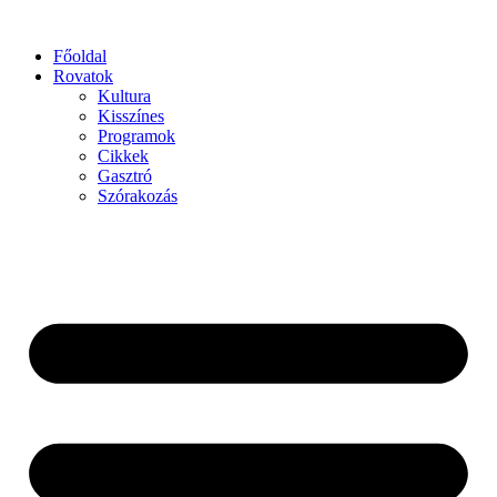
Főoldal
Rovatok
Kultura
Kisszínes
Programok
Cikkek
Gasztró
Szórakozás