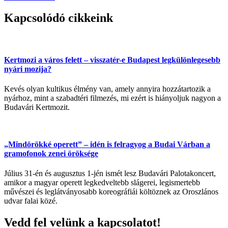
Kapcsolódó cikkeink
Kertmozi a város felett – visszatér-e Budapest legkülönlegesebb
nyári mozija?
Kevés olyan kultikus élmény van, amely annyira hozzátartozik a
nyárhoz, mint a szabadtéri filmezés, mi ezért is hiányoljuk nagyon a
Budavári Kertmozit.
„Mindörökké operett” – idén is felragyog a Budai Várban a
gramofonok zenei öröksége
Július 31-én és augusztus 1-jén ismét lesz Budavári Palotakoncert,
amikor a magyar operett legkedveltebb slágerei, legismertebb
művészei és leglátványosabb koreográfiái költöznek az Oroszlános
udvar falai közé.
Vedd fel velünk a kapcsolatot!