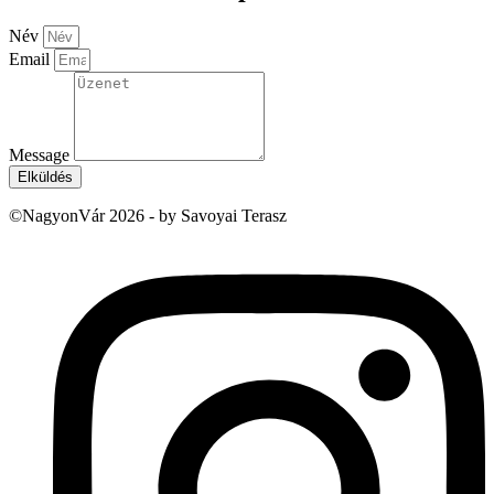
Név
Email
Message
Elküldés
©NagyonVár 2026 - by Savoyai Terasz