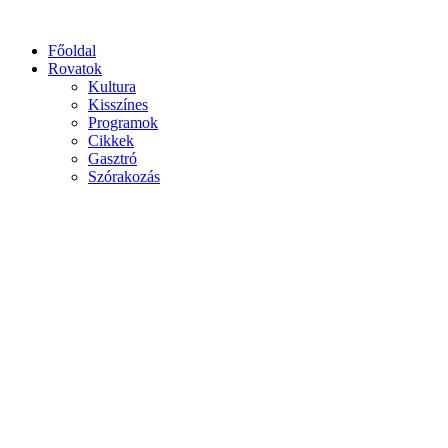
Főoldal
Rovatok
Kultura
Kisszínes
Programok
Cikkek
Gasztró
Szórakozás