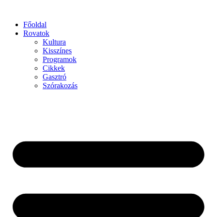
Főoldal
Rovatok
Kultura
Kisszínes
Programok
Cikkek
Gasztró
Szórakozás