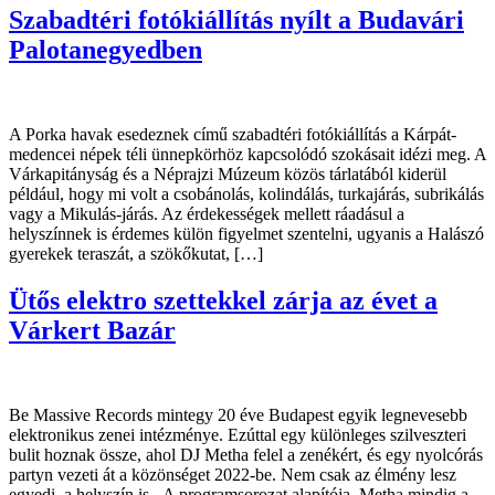
Szabadtéri fotókiállítás nyílt a Budavári
Palotanegyedben
A Porka havak esedeznek című szabadtéri fotókiállítás a Kárpát-
medencei népek téli ünnepkörhöz kapcsolódó szokásait idézi meg. A
Várkapitányság és a Néprajzi Múzeum közös tárlatából kiderül
például, hogy mi volt a csobánolás, kolindálás, turkajárás, subrikálás
vagy a Mikulás-járás. Az érdekességek mellett ráadásul a
helyszínnek is érdemes külön figyelmet szentelni, ugyanis a Halászó
gyerekek teraszát, a szökőkutat, […]
Ütős elektro szettekkel zárja az évet a
Várkert Bazár
Be Massive Records mintegy 20 éve Budapest egyik legnevesebb
elektronikus zenei intézménye. Ezúttal egy különleges szilveszteri
bulit hoznak össze, ahol DJ Metha felel a zenékért, és egy nyolcórás
partyn vezeti át a közönséget 2022-be. Nem csak az élmény lesz
egyedi, a helyszín is. A programsorozat alapítója, Metha mindig a