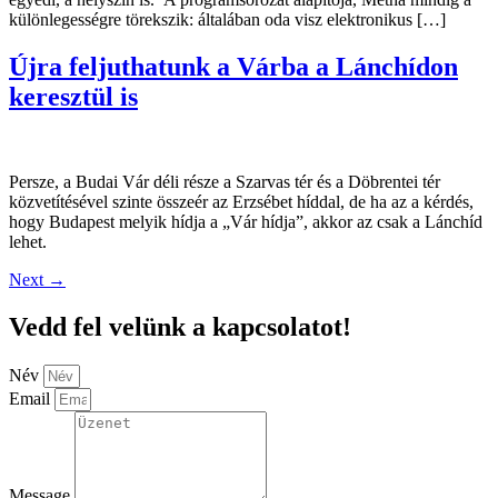
különlegességre törekszik: általában oda visz elektronikus […]
Újra feljuthatunk a Várba a Lánchídon
keresztül is
Persze, a Budai Vár déli része a Szarvas tér és a Döbrentei tér
közvetítésével szinte összeér az Erzsébet híddal, de ha az a kérdés,
hogy Budapest melyik hídja a „Vár hídja”, akkor az csak a Lánchíd
lehet.
Next
→
Vedd fel velünk a kapcsolatot!
Név
Email
Message