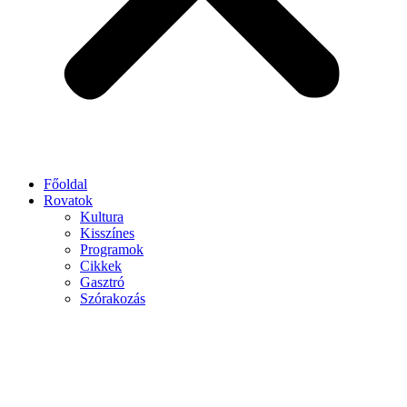
Főoldal
Rovatok
Kultura
Kisszínes
Programok
Cikkek
Gasztró
Szórakozás