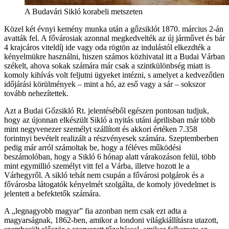
A Budavári Sikló korabeli metszeten
Közel két évnyi kemény munka után a gőzsiklót 1870. március 2-án
avatták fel. A fővárosiak azonnal megkedvelték az új járművet és bár
4 krajcáros viteldíj ide vagy oda rögtön az indulástól elkezdték a
kényelmükre használni, hiszen számos közhivatal itt a Budai Várban
székelt, ahova sokak számára már csak a szintkülönbség miatt is
komoly kihívás volt feljutni ügyeket intézni, s amelyet a kedvezőtlen
időjárási körülmények – mint a hó, az eső vagy a sár – sokszor
tovább nehezítettek.
Azt a Budai Gőzsikló Rt. jelentéséből egészen pontosan tudjuk,
hogy az újonnan elkészült Sikló a nyitás utáni áprilisban már több
mint negyvenezer személyt szállított és akkori értéken 7.358
forintnyi bevételt realizált a részvényesek számára. Szeptemberben
pedig már arról számoltak be, hogy a féléves működési
beszámolóban, hogy a Sikló 6 hónap alatt várakozáson felül, több
mint egymillió személyt vitt fel a Várba, illetve hozott le a
Várhegyről. A sikló tehát nem csupán a fővárosi polgárok és a
fővárosba látogatók kényelmét szolgálta, de komoly jövedelmet is
jelentett a befektetők számára.
A „legnagyobb magyar” fia azonban nem csak ezt adta a
magyarságnak, 1862-ben, amikor a londoni világkiállításra utazott,