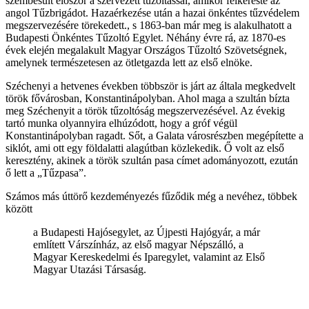
szembesült először a szervezett tűzoltással, amikor felkereste az
angol Tűzbrigádot. Hazaérkezése után a hazai önkéntes tűzvédelem
megszervezésére törekedett., s 1863-ban már meg is alakulhatott a
Budapesti Önkéntes Tűzoltó Egylet. Néhány évre rá, az 1870-es
évek elején megalakult Magyar Országos Tűzoltó Szövetségnek,
amelynek természetesen az ötletgazda lett az első elnöke.
Széchenyi a hetvenes években többször is járt az általa megkedvelt
török fővárosban, Konstantinápolyban. Ahol maga a szultán bízta
meg Széchenyit a török tűzoltóság megszervezésével. Az évekig
tartó munka olyannyira elhúzódott, hogy a gróf végül
Konstantinápolyban ragadt. Sőt, a Galata városrészben megépítette a
siklót, ami ott egy földalatti alagútban közlekedik. Ő volt az első
keresztény, akinek a török szultán pasa címet adományozott, ezután
ő lett a „Tűzpasa”.
Számos más úttörő kezdeményezés fűződik még a nevéhez, többek
között
a Budapesti Hajósegylet, az Újpesti Hajógyár, a már
említett Várszínház, az első magyar Népszálló, a
Magyar Kereskedelmi és Iparegylet, valamint az Első
Magyar Utazási Társaság.