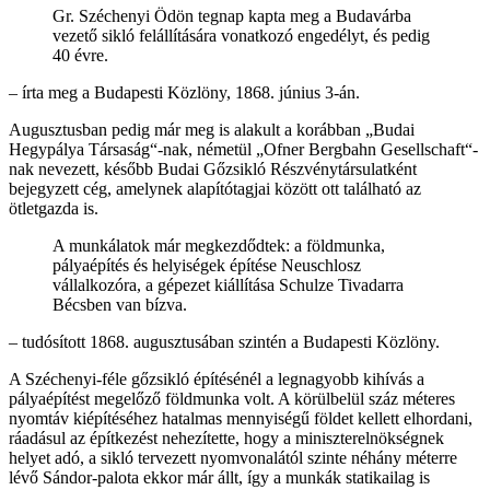
Gr. Széchenyi Ödön tegnap kapta meg a Budavárba
vezető sikló felállítására vonatkozó engedélyt, és pedig
40 évre.
– írta meg a Budapesti Közlöny, 1868. június 3-án.
Augusztusban pedig már meg is alakult a korábban „Budai
Hegypálya Társaság“-nak, németül „Ofner Bergbahn Gesellschaft“-
nak nevezett, később Budai Gőzsikló Részvénytársulatként
bejegyzett cég, amelynek alapítótagjai között ott található az
ötletgazda is.
A munkálatok már megkezdődtek: a földmunka,
pályaépítés és helyiségek építése Neuschlosz
vállalkozóra, a gépezet kiállítása Schulze Tivadarra
Bécsben van bízva.
– tudósított 1868. augusztusában szintén a Budapesti Közlöny.
A Széchenyi-féle gőzsikló építésénél a legnagyobb kihívás a
pályaépítést megelőző földmunka volt. A körülbelül száz méteres
nyomtáv kiépítéséhez hatalmas mennyiségű földet kellett elhordani,
ráadásul az építkezést nehezítette, hogy a miniszterelnökségnek
helyet adó, a sikló tervezett nyomvonalától szinte néhány méterre
lévő Sándor-palota ekkor már állt, így a munkák statikailag is