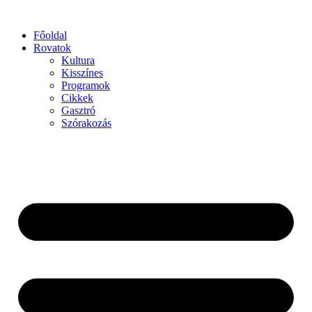
Főoldal
Rovatok
Kultura
Kisszínes
Programok
Cikkek
Gasztró
Szórakozás