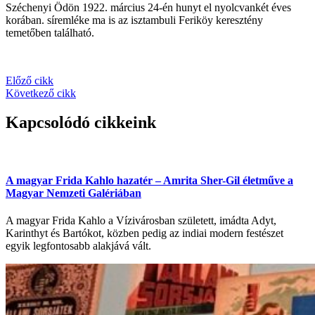
Széchenyi Ödön 1922. március 24-én hunyt el nyolcvankét éves
korában. síremléke ma is az isztambuli Feriköy keresztény
temetőben található.
Előző cikk
Következő cikk
Kapcsolódó cikkeink
A magyar Frida Kahlo hazatér – Amrita Sher-Gil életműve a
Magyar Nemzeti Galériában
A magyar Frida Kahlo a Vízivárosban született, imádta Adyt,
Karinthyt és Bartókot, közben pedig az indiai modern festészet
egyik legfontosabb alakjává vált.