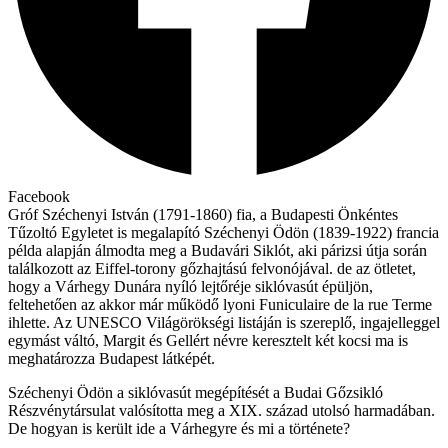
Facebook
Gróf Széchenyi István (1791-1860) fia, a Budapesti Önkéntes
Tűzoltó Egyletet is megalapító Széchenyi Ödön (1839-1922) francia
példa alapján álmodta meg a Budavári Siklót, aki párizsi útja során
találkozott az Eiffel-torony gőzhajtású felvonójával. de az ötletet,
hogy a Várhegy Dunára nyíló lejtőréje siklóvasút épüljön,
feltehetően az akkor már működő lyoni Funiculaire de la rue Terme
ihlette. Az UNESCO Világörökségi listáján is szereplő, ingajelleggel
egymást váltó, Margit és Gellért névre keresztelt két kocsi ma is
meghatározza Budapest látképét.
Széchenyi Ödön a siklóvasút megépítését a Budai Gőzsikló
Részvénytársulat valósította meg a XIX. század utolsó harmadában.
De hogyan is került ide a Várhegyre és mi a története?