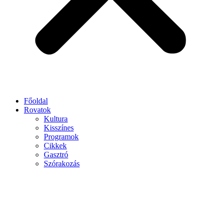
Főoldal
Rovatok
Kultura
Kisszínes
Programok
Cikkek
Gasztró
Szórakozás