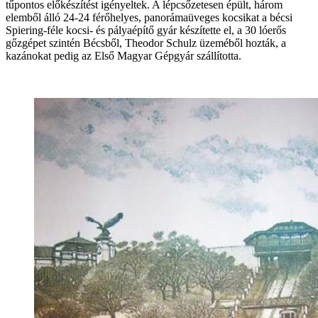
tűpontos előkészítést igényeltek. A lépcsőzetesen épült, három
elemből álló 24-24 férőhelyes, panorámaüveges kocsikat a bécsi
Spiering-féle kocsi- és pályaépítő gyár készítette el, a 30 lóerős
gőzgépet szintén Bécsből, Theodor Schulz üzeméből hozták, a
kazánokat pedig az Első Magyar Gépgyár szállította.