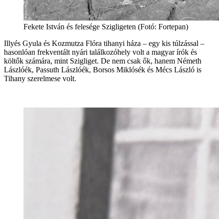
Fekete István és felesége Szigligeten (Fotó: Fortepan)
Illyés Gyula és Kozmutza Flóra tihanyi háza – egy kis túlzással –
hasonlóan frekventált nyári találkozóhely volt a magyar írók és
költők számára, mint Szigliget. De nem csak ők, hanem Németh
Lászlóék, Passuth Lászlóék, Borsos Miklósék és Mécs László is
Tihany szerelmese volt.