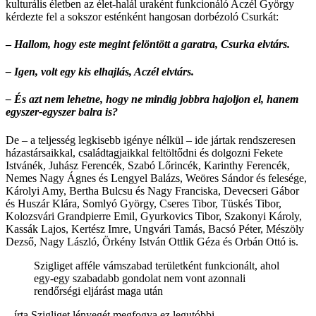
kulturális életben az élet-halál uraként funkcionáló Aczél György
kérdezte fel a sokszor esténként hangosan dorbézoló Csurkát:
–
Hallom, hogy este megint felöntött a garatra, Csurka elvtárs.
– Igen, volt egy kis elhajlás, Aczél elvtárs.
– És azt nem lehetne, hogy ne mindig jobbra hajoljon el, hanem
egyszer-egyszer balra is?
De – a teljesség legkisebb igénye nélkül – ide jártak rendszeresen
házastársaikkal, családtagjaikkal feltöltődni és dolgozni Fekete
Istvánék, Juhász Ferencék, Szabó Lőrincék, Karinthy Ferencék,
Nemes Nagy Ágnes és Lengyel Balázs, Weöres Sándor és felesége,
Károlyi Amy, Bertha Bulcsu és Nagy Franciska, Devecseri Gábor
és Huszár Klára, Somlyó György, Cseres Tibor, Tüskés Tibor,
Kolozsvári Grandpierre Emil, Gyurkovics Tibor, Szakonyi Károly,
Kassák Lajos, Kertész Imre, Ungvári Tamás, Bacsó Péter, Mészöly
Dezső, Nagy László, Örkény István Ottlik Géza és Orbán Ottó is.
Szigliget afféle vámszabad területként funkcionált, ahol
egy-egy szabadabb gondolat nem vont azonnali
rendőrségi eljárást maga után
– írta Szigliget lényegét megfogva ez legutóbbi.