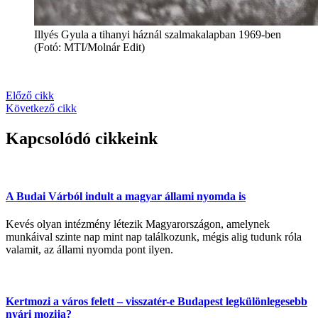
Illyés Gyula a tihanyi háznál szalmakalapban 1969-ben
(Fotó: MTI/Molnár Edit)
Előző cikk
Következő cikk
Kapcsolódó cikkeink
A Budai Várból indult a magyar állami nyomda is
Kevés olyan intézmény létezik Magyarországon, amelynek
munkáival szinte nap mint nap találkozunk, mégis alig tudunk róla
valamit, az állami nyomda pont ilyen.
Kertmozi a város felett – visszatér-e Budapest legkülönlegesebb
nyári mozija?