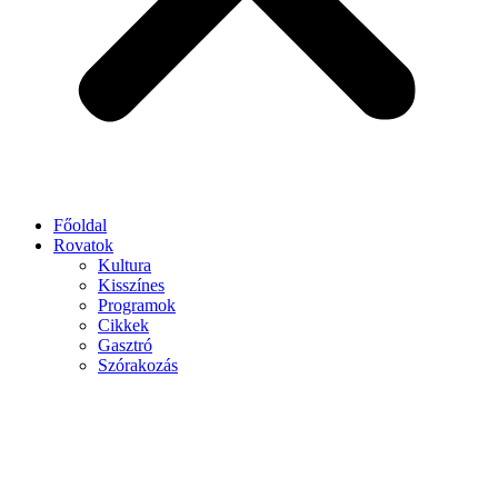
Főoldal
Rovatok
Kultura
Kisszínes
Programok
Cikkek
Gasztró
Szórakozás