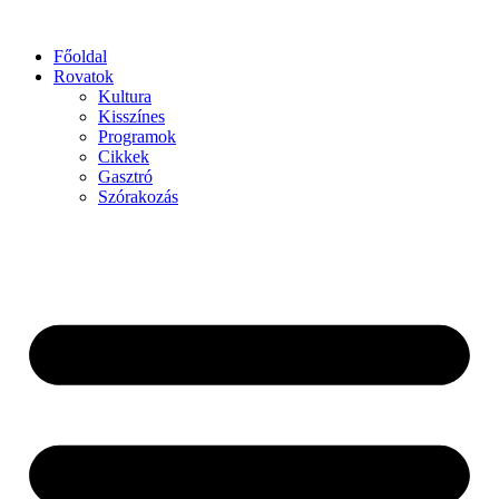
Főoldal
Rovatok
Kultura
Kisszínes
Programok
Cikkek
Gasztró
Szórakozás