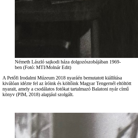
Németh László sajkodi háza dolgozószobájában 1969-
ben (Fotó: MTI/Molnár Edit)
A Petőfi Irodalmi Múzeum 2018 nyaráén bemutatott kiállítása
kiválóan idézte fel az íróink és költőink Magyar Tengernél eltöltött
nyarait, amely a csodálatos fotókat tartalmazó Balatoni nyár című
könyv (PIM, 2018) alapjául szolgált.