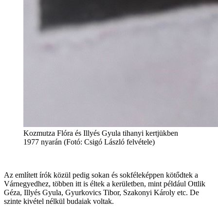
Kozmutza Flóra és Illyés Gyula tihanyi kertjükben
1977 nyarán (Fotó: Csigó László felvétele)
Az említett írók közül pedig sokan és sokféleképpen kötődtek a
Várnegyedhez, többen itt is éltek a kerületben, mint például Ottlik
Géza, Illyés Gyula, Gyurkovics Tibor, Szakonyi Károly etc. De
szinte kivétel nélkül budaiak voltak.