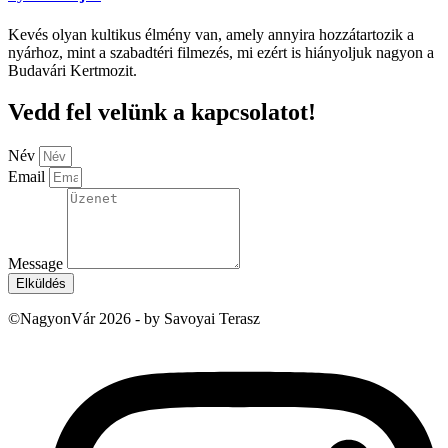
Kevés olyan kultikus élmény van, amely annyira hozzátartozik a
nyárhoz, mint a szabadtéri filmezés, mi ezért is hiányoljuk nagyon a
Budavári Kertmozit.
Vedd fel velünk a kapcsolatot!
Név
Email
Message
Elküldés
©NagyonVár 2026 - by Savoyai Terasz