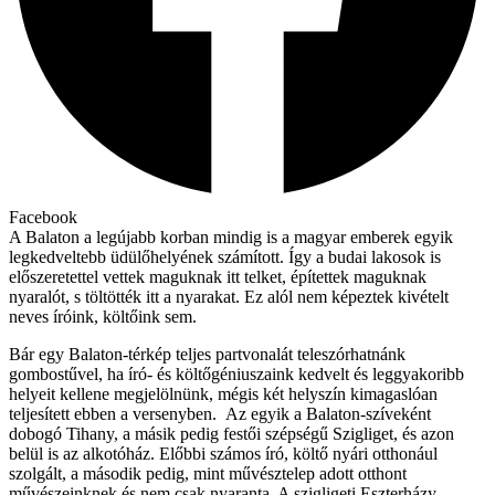
Facebook
A Balaton a legújabb korban mindig is a magyar emberek egyik
legkedveltebb üdülőhelyének számított. Így a budai lakosok is
előszeretettel vettek maguknak itt telket, építettek maguknak
nyaralót, s töltötték itt a nyarakat. Ez alól nem képeztek kivételt
neves íróink, költőink sem.
Bár egy Balaton-térkép teljes partvonalát teleszórhatnánk
gombostűvel, ha író- és költőgéniuszaink kedvelt és leggyakoribb
helyeit kellene megjelölnünk, mégis két helyszín kimagaslóan
teljesített ebben a versenyben. Az egyik a Balaton-szíveként
dobogó Tihany, a másik pedig festői szépségű Szigliget, és azon
belül is az alkotóház. Előbbi számos író, költő nyári otthonául
szolgált, a második pedig, mint művésztelep adott otthont
művészeinknek és nem csak nyaranta. A szigligeti Eszterházy-