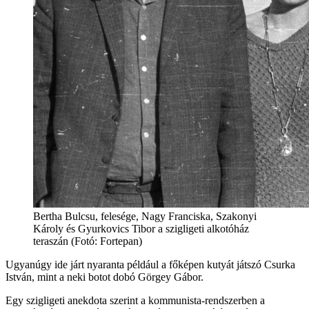
Bertha Bulcsu, felesége, Nagy Franciska, Szakonyi
Károly és Gyurkovics Tibor a szigligeti alkotóház
teraszán (Fotó: Fortepan)
Ugyanúgy ide járt nyaranta például a főképen kutyát játszó Csurka
István, mint a neki botot dobó Görgey Gábor.
Egy szigligeti anekdota szerint a kommunista-rendszerben a