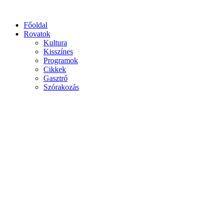
Főoldal
Rovatok
Kultura
Kisszínes
Programok
Cikkek
Gasztró
Szórakozás