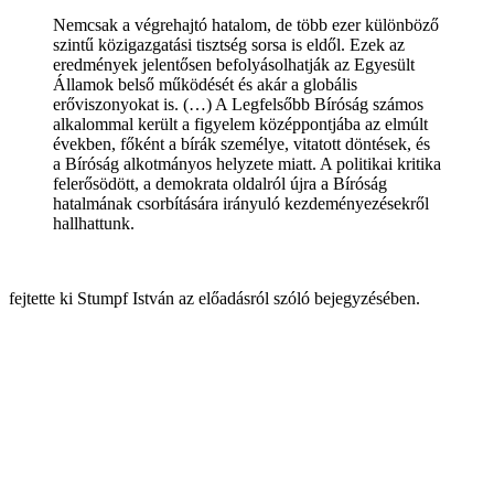
Nemcsak a végrehajtó hatalom, de több ezer különböző
szintű közigazgatási tisztség sorsa is eldől. Ezek az
eredmények jelentősen befolyásolhatják az Egyesült
Államok belső működését és akár a globális
erőviszonyokat is. (…) A Legfelsőbb Bíróság számos
alkalommal került a figyelem középpontjába az elmúlt
években, főként a bírák személye, vitatott döntések, és
a Bíróság alkotmányos helyzete miatt. A politikai kritika
felerősödött, a demokrata oldalról újra a Bíróság
hatalmának csorbítására irányuló kezdeményezésekről
hallhattunk.
fejtette ki Stumpf István az előadásról szóló bejegyzésében.