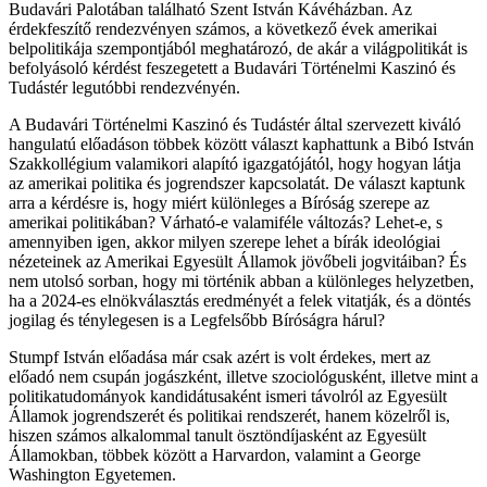
Budavári Palotában található Szent István Kávéházban. Az
érdekfeszítő rendezvényen számos, a következő évek amerikai
belpolitikája szempontjából meghatározó, de akár a világpolitikát is
befolyásoló kérdést feszegetett a Budavári Történelmi Kaszinó és
Tudástér legutóbbi rendezvényén.
A Budavári Történelmi Kaszinó és Tudástér által szervezett kiváló
hangulatú előadáson többek között választ kaphattunk a Bibó István
Szakkollégium valamikori alapító igazgatójától, hogy hogyan látja
az amerikai politika és jogrendszer kapcsolatát. De választ kaptunk
arra a kérdésre is, hogy miért különleges a Bíróság szerepe az
amerikai politikában? Várható-e valamiféle változás? Lehet-e, s
amennyiben igen, akkor milyen szerepe lehet a bírák ideológiai
nézeteinek az Amerikai Egyesült Államok jövőbeli jogvitáiban? És
nem utolsó sorban, hogy mi történik abban a különleges helyzetben,
ha a 2024-es elnökválasztás eredményét a felek vitatják, és a döntés
jogilag és ténylegesen is a Legfelsőbb Bíróságra hárul?
Stumpf István előadása már csak azért is volt érdekes, mert az
előadó nem csupán jogászként, illetve szociológusként, illetve mint a
politikatudományok kandidátusaként ismeri távolról az Egyesült
Államok jogrendszerét és politikai rendszerét, hanem közelről is,
hiszen számos alkalommal tanult ösztöndíjasként az Egyesült
Államokban, többek között a Harvardon, valamint a George
Washington Egyetemen.