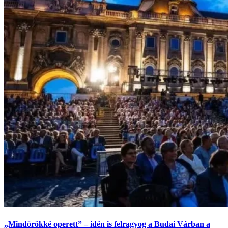
„Mindörökké operett” – idén is felragyog a Budai Várban a