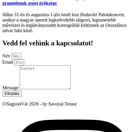
gramofonok zenei öröksége
Július 31-én és augusztus 1-jén ismét lesz Budavári Palotakoncert,
amikor a magyar operett legkedveltebb slágerei, legismertebb
művészei és leglátványosabb koreográfiái költöznek az Oroszlános
udvar falai közé.
Vedd fel velünk a kapcsolatot!
Név
Email
Message
Elküldés
©NagyonVár 2026 - by Savoyai Terasz