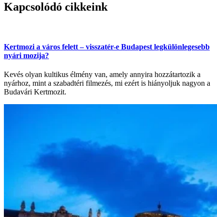
Kapcsolódó cikkeink
Kertmozi a város felett – visszatér-e Budapest legkülönlegesebb
nyári mozija?
Kevés olyan kultikus élmény van, amely annyira hozzátartozik a
nyárhoz, mint a szabadtéri filmezés, mi ezért is hiányoljuk nagyon a
Budavári Kertmozit.