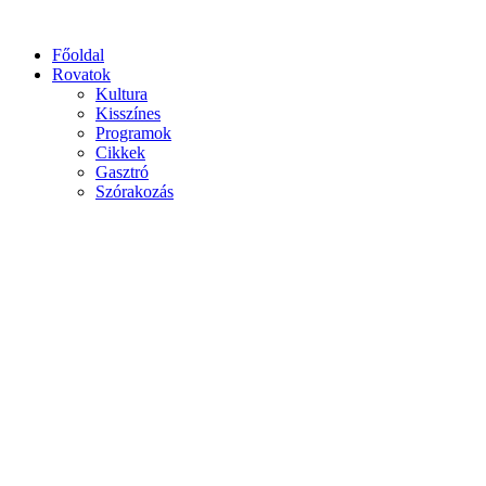
Főoldal
Rovatok
Kultura
Kisszínes
Programok
Cikkek
Gasztró
Szórakozás