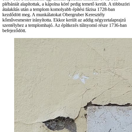
plébániát alapítottak, a kápolna köré pedig temető került. A többszöri
átalakítás után a templom komolyabb építési fázisa 1728-ban
kezdődött meg. A munkálatokat Obergruber Keresztély
kőművesmester irányította. Ekkor került az addig négyzetalaprajzú
szentélyhez a templomhajó. Az építkezés túlnyomó része 1736-ban
befejeződött.