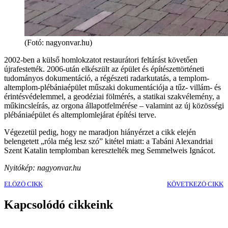
(Fotó: nagyonvar.hu)
2002-ben a külső homlokzatot restaurátori feltárást követően
újrafestették. 2006-után elkészült az épület és építészettörténeti
tudományos dokumentáció, a régészeti radarkutatás, a templom-
altemplom-plébániaépület műszaki dokumentációja a tűz- villám- és
érintésvédelemmel, a geodéziai fölmérés, a statikai szakvélemény, a
műkincsleírás, az orgona állapotfelmérése – valamint az új közösségi
plébániaépület és altemplomlejárat építési terve.
Végezetül pedig, hogy ne maradjon hiányérzet a cikk elején
belengetett „róla még lesz szó” kitétel miatt: a Tabáni Alexandriai
Szent Katalin templomban keresztelték meg Semmelweis Ignácot.
Nyitókép: nagyonvar.hu
ELŐZŐ CIKK
KÖVETKEZŐ CIKK
Kapcsolódó cikkeink