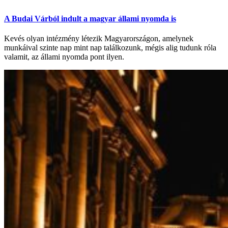
A Budai Várból indult a magyar állami nyomda is
Kevés olyan intézmény létezik Magyarországon, amelynek
munkáival szinte nap mint nap találkozunk, mégis alig tudunk róla
valamit, az állami nyomda pont ilyen.