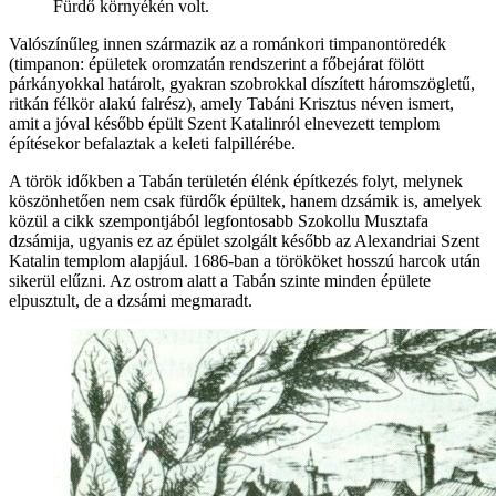
Fürdő környékén volt.
Valószínűleg innen származik az a románkori timpanontöredék
(timpanon: épületek oromzatán rendszerint a főbejárat fölött
párkányokkal határolt, gyakran szobrokkal díszített háromszögletű,
ritkán félkör alakú falrész), amely Tabáni Krisztus néven ismert,
amit a jóval később épült Szent Katalinról elnevezett templom
építésekor befalaztak a keleti falpillérébe.
A török időkben a Tabán területén élénk építkezés folyt, melynek
köszönhetően nem csak fürdők épültek, hanem dzsámik is, amelyek
közül a cikk szempontjából legfontosabb Szokollu Musztafa
dzsámija, ugyanis ez az épület szolgált később az Alexandriai Szent
Katalin templom alapjául. 1686-ban a törököket hosszú harcok után
sikerül elűzni. Az ostrom alatt a Tabán szinte minden épülete
elpusztult, de a dzsámi megmaradt.