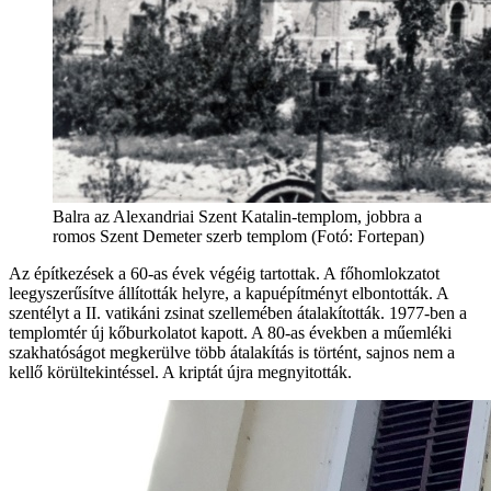
Balra az Alexandriai Szent Katalin-templom, jobbra a
romos Szent Demeter szerb templom (Fotó: Fortepan)
Az építkezések a 60-as évek végéig tartottak. A főhomlokzatot
leegyszerűsítve állították helyre, a kapuépítményt elbontották. A
szentélyt a II. vatikáni zsinat szellemében átalakították. 1977-ben a
templomtér új kőburkolatot kapott. A 80-as években a műemléki
szakhatóságot megkerülve több átalakítás is történt, sajnos nem a
kellő körültekintéssel. A kriptát újra megnyitották.