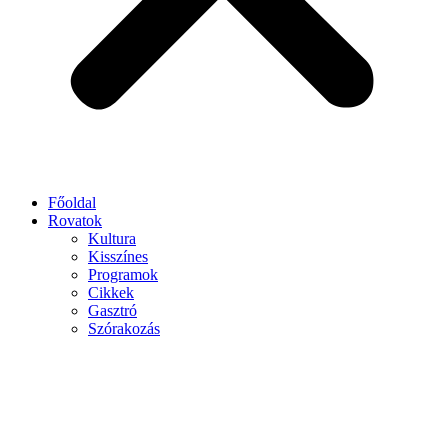
Főoldal
Rovatok
Kultura
Kisszínes
Programok
Cikkek
Gasztró
Szórakozás