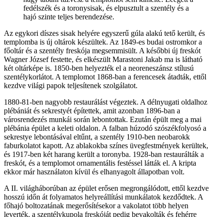
fedélszék és a toronysisak, és elpusztult a szentély és a
hajó szinte teljes berendezése.
Az egykori díszes sisak helyére egyszerű gúla alakú tető került, és
templomba is új oltárok készültek. Az 1849-es budai ostromkor a
főoltár és a szentély freskója megsemmisült. A későbbi új freskót
Wagner József festette, és elkészült Marastoni Jakab ma is látható
két oltárképe is. 1850-ben helyezték el a neoreneszánsz stílusú
szentélykorlátot. A templomot 1868-ban a ferencesek átadták, ettől
kezdve világi papok teljesítenek szolgálatot.
1880-81-ben nagyobb restaurálást végeztek. A délnyugati oldalhoz
plébániát és sekrestyét építettek, amit azonban 1896-ban a
városrendezés munkái során lebontottak. Ezután épült meg a mai
plébánia épület a keleti oldalon. A falban húzodó szószékfolyosó a
sekrestye lebontásával eltűnt, a szentély 1910-ben neobarokk
faburkolatot kapott. Az ablakokba színes üvegfestmények kerültek,
és 1917-ben két harang került a toronyba. 1928-ban restaurálták a
freskót, és a templomot ornamentális festéssel látták el. A kripta
ekkor már használaton kívül és elhanyagolt állapotban volt.
A II. világháborúban az épület erősen megrongálódott, ettől kezdve
hosszú időn át folyamatos helyreállítási munkálatok kezdődtek. A
főhajó boltozatának megerősítésekor a vakolatot több helyen
leverték, a szentélykupola freskóját pedig bevakolták és fehérre