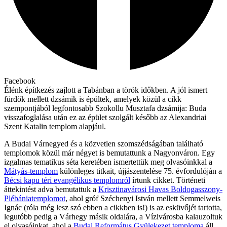
Facebook
Élénk építkezés zajlott a Tabánban a török időkben. A jól ismert
fürdők mellett dzsámik is épültek, amelyek közül a cikk
szempontjából legfontosabb Szokollu Musztafa dzsámija: Buda
visszafoglalása után ez az épület szolgált később az Alexandriai
Szent Katalin templom alapjául.
A Budai Várnegyed és a közvetlen szomszédságában található
templomok közül már négyet is bemutattunk a Nagyonváron. Egy
izgalmas tematikus séta keretében ismertettük meg olvasóinkkal a
Mátyás-templom
különleges titkait, újjászentelése 75. évfordulóján a
Bécsi kapu téri evangélikus templomról
írtunk cikket. Történeti
áttekintést adva bemutattuk a
Krisztinavárosi Havas Boldogasszony-
Plébániatemplomot
, ahol gróf Széchenyi István mellett Semmelweis
Ignác (róla még lesz szó ebben a cikkben is!) is az esküvőjét tartotta,
legutóbb pedig a Várhegy másik oldalára, a Vízivárosba kalauzoltuk
el olvasóinkat, ahol a
Budai Református Gyülekezet temploma
áll