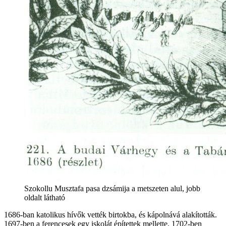
Szokollu Musztafa pasa dzsámija a metszeten alul, jobb
oldalt látható
1686-ban katolikus hívők vették birtokba, és kápolnává alakították.
1697-ben a ferencesek egy iskolát építettek mellette. 1702-ben