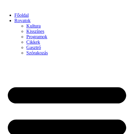
Főoldal
Rovatok
Kultura
Kisszínes
Programok
Cikkek
Gasztró
Szórakozás