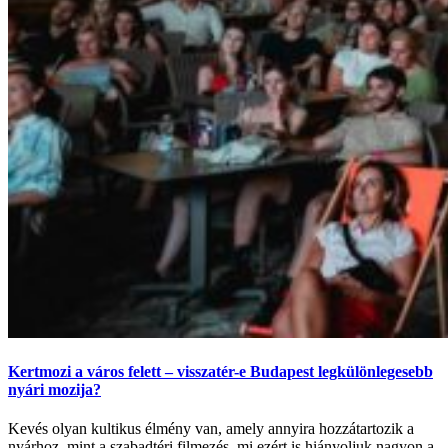
Kertmozi a város felett – visszatér-e Budapest legkülönlegesebb
nyári mozija?
Kevés olyan kultikus élmény van, amely annyira hozzátartozik a
nyárhoz, mint a szabadtéri filmezés, mi ezért is hiányoljuk nagyon a