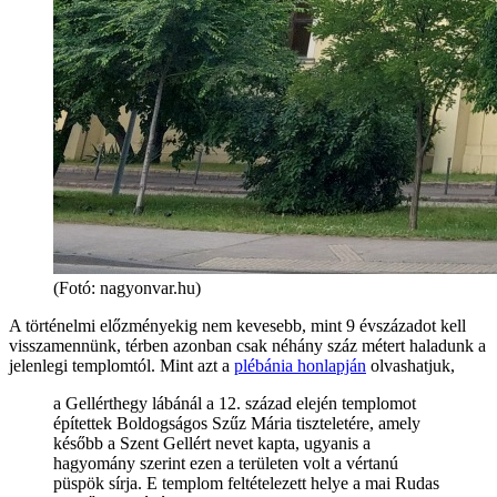
(Fotó: nagyonvar.hu)
A történelmi előzményekig nem kevesebb, mint 9 évszázadot kell
visszamennünk, térben azonban csak néhány száz métert haladunk a
jelenlegi templomtól. Mint azt a
plébánia honlapján
olvashatjuk,
a Gellérthegy lábánál a 12. század elején templomot
építettek Boldogságos Szűz Mária tiszteletére, amely
később a Szent Gellért nevet kapta, ugyanis a
hagyomány szerint ezen a területen volt a vértanú
püspök sírja. E templom feltételezett helye a mai Rudas