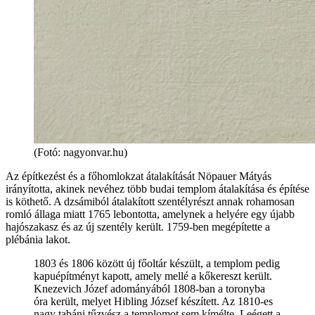
(Fotó: nagyonvar.hu)
Az építkezést és a főhomlokzat átalakítását Nöpauer Mátyás
irányította, akinek nevéhez több budai templom átalakítása és építése
is köthető. A dzsámiból átalakított szentélyrészt annak rohamosan
romló állaga miatt 1765 lebontotta, amelynek a helyére egy újabb
hajószakasz és az új szentély került. 1759-ben megépítette a
plébánia lakot.
1803 és 1806 között új főoltár készült, a templom pedig
kapuépítményt kapott, amely mellé a kőkereszt került.
Knezevich Józef adományából 1808-ban a toronyba
óra került, melyet Hibling József készített. Az 1810-es
nagy tabáni tűzvész a templomot sem kímélte. Leégett a