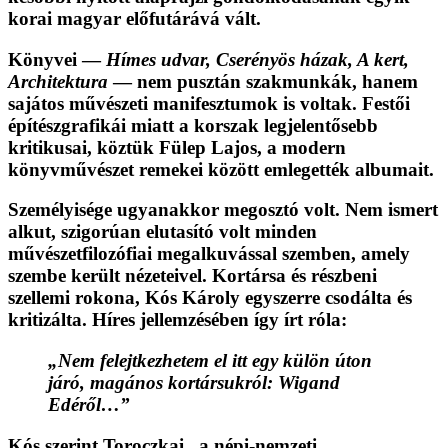
korai magyar előfutárává vált.
Könyvei —
Hímes udvar, Cserényös házak, A kert,
Architektura
— nem pusztán szakmunkák, hanem
sajátos művészeti manifesztumok is voltak. Festői
építészgrafikái miatt a korszak legjelentősebb
kritikusai, köztük Fülep Lajos, a modern
könyvművészet remekei között emlegették albumait.
Személyisége ugyanakkor megosztó volt. Nem ismert
alkut, szigorúan elutasító volt minden
művészetfilozófiai megalkuvással szemben, amely
szembe került nézeteivel. Kortársa és részbeni
szellemi rokona, Kós Károly egyszerre csodálta és
kritizálta. Híres jellemzésében így írt róla:
„Nem felejtkezhetem el itt egy külön úton
járó, magános kortársukról: Wigand
Edéről…”
Kós szerint Toroczkai „a népi-nemzeti