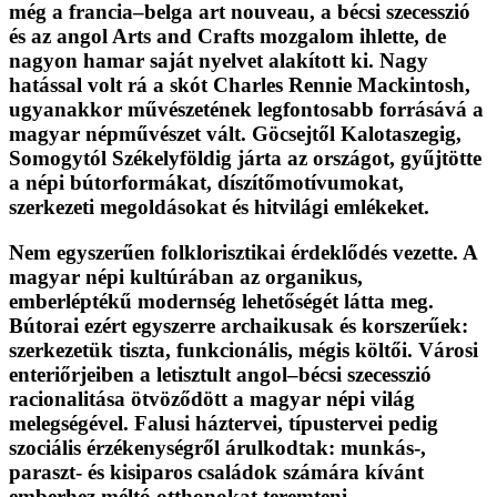
még a francia–belga art nouveau, a bécsi szecesszió
és az angol Arts and Crafts mozgalom ihlette, de
nagyon hamar saját nyelvet alakított ki. Nagy
hatással volt rá a skót Charles Rennie Mackintosh,
ugyanakkor művészetének legfontosabb forrásává a
magyar népművészet vált. Göcsejtől Kalotaszegig,
Somogytól Székelyföldig járta az országot, gyűjtötte
a népi bútorformákat, díszítőmotívumokat,
szerkezeti megoldásokat és hitvilági emlékeket.
Nem egyszerűen folklorisztikai érdeklődés vezette. A
magyar népi kultúrában az organikus,
emberléptékű modernség lehetőségét látta meg.
Bútorai ezért egyszerre archaikusak és korszerűek:
szerkezetük tiszta, funkcionális, mégis költői. Városi
enteriőrjeiben a letisztult angol–bécsi szecesszió
racionalitása ötvöződött a magyar népi világ
melegségével. Falusi háztervei, típustervei pedig
szociális érzékenységről árulkodtak: munkás-,
paraszt- és kisiparos családok számára kívánt
emberhez méltó otthonokat teremteni.