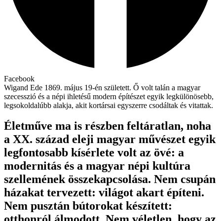
Facebook
Wigand Ede 1869. május 19-én született. Ő volt talán a magyar
szecesszió és a népi ihletésű modern építészet egyik legkülönösebb,
legsokoldalúbb alakja, akit kortársai egyszerre csodáltak és vitattak.
Életműve ma is részben feltáratlan, noha
a XX. század eleji magyar művészet egyik
legfontosabb kísérlete volt az övé: a
modernitás és a magyar népi kultúra
szellemének összekapcsolása. Nem csupán
házakat tervezett: világot akart építeni.
Nem pusztán bútorokat készített:
otthonról álmodott. Nem véletlen, hogy az