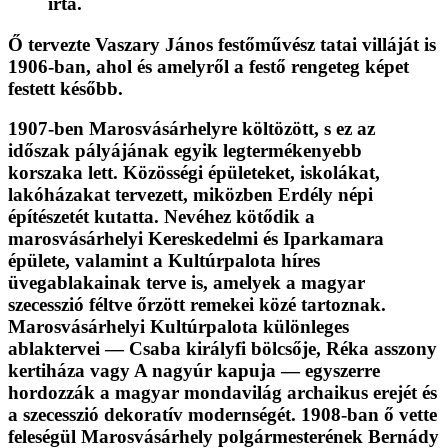
írta.
Ő tervezte Vaszary János festőművész tatai villáját is
1906-ban, ahol és amelyről a festő rengeteg képet
festett később.
1907-ben Marosvásárhelyre költözött, s ez az
időszak pályájának egyik legtermékenyebb
korszaka lett. Közösségi épületeket, iskolákat,
lakóházakat tervezett, miközben Erdély népi
építészetét kutatta. Nevéhez kötődik a
marosvásárhelyi Kereskedelmi és Iparkamara
épülete, valamint a Kultúrpalota híres
üvegablakainak terve is, amelyek a magyar
szecesszió féltve őrzött remekei közé tartoznak.
Marosvásárhelyi Kultúrpalota különleges
ablaktervei — Csaba királyfi bölcsője, Réka asszony
kertiháza vagy A nagyúr kapuja — egyszerre
hordozzák a magyar mondavilág archaikus erejét és
a szecesszió dekoratív modernségét. 1908-ban ő vette
feleségül Marosvásárhely polgármesterének Bernády