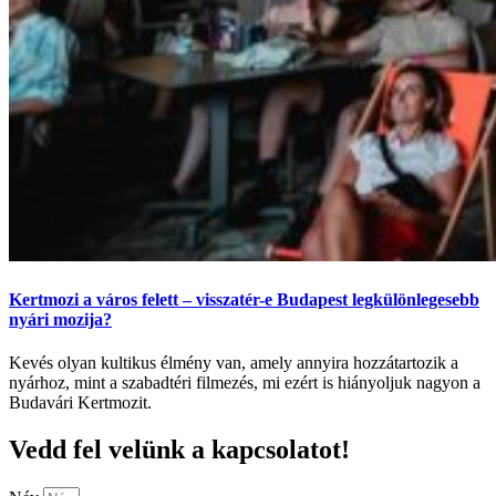
Kertmozi a város felett – visszatér-e Budapest legkülönlegesebb
nyári mozija?
Kevés olyan kultikus élmény van, amely annyira hozzátartozik a
nyárhoz, mint a szabadtéri filmezés, mi ezért is hiányoljuk nagyon a
Budavári Kertmozit.
Vedd fel velünk a kapcsolatot!