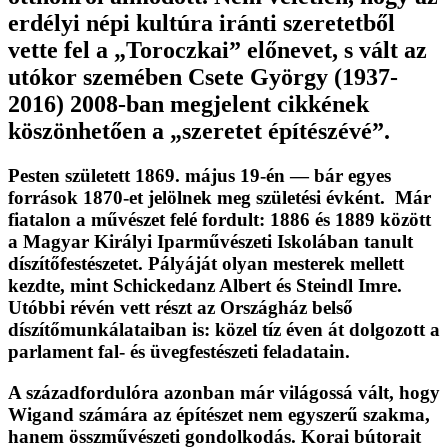
erdélyi népi kultúra iránti szeretetből
vette fel a „Toroczkai” előnevet, s vált az
utókor szemében Csete György (1937-
2016) 2008-ban megjelent cikkének
köszönhetően a „szeretet építészévé”.
Pesten született 1869. május 19-én — bár egyes
források 1870-et jelölnek meg születési évként. Már
fiatalon a művészet felé fordult: 1886 és 1889 között
a Magyar Királyi Iparművészeti Iskolában tanult
díszítőfestészetet. Pályáját olyan mesterek mellett
kezdte, mint Schickedanz Albert és Steindl Imre.
Utóbbi révén vett részt az Országház belső
díszítőmunkálataiban is: közel tíz éven át dolgozott a
parlament fal- és üvegfestészeti feladatain.
A századfordulóra azonban már világossá vált, hogy
Wigand számára az építészet nem egyszerű szakma,
hanem összművészeti gondolkodás. Korai bútorait