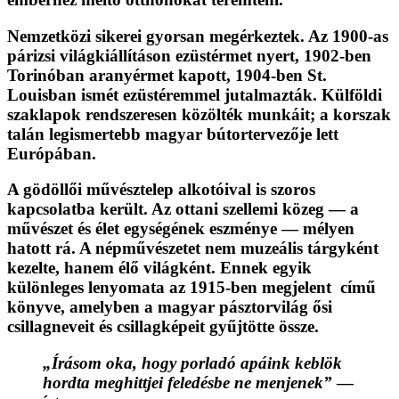
Nemzetközi sikerei gyorsan megérkeztek. Az 1900-as
párizsi világkiállításon ezüstérmet nyert, 1902-ben
Torinóban aranyérmet kapott, 1904-ben St.
Louisban ismét ezüstéremmel jutalmazták. Külföldi
szaklapok rendszeresen közölték munkáit; a korszak
talán legismertebb magyar bútortervezője lett
Európában.
A gödöllői művésztelep alkotóival is szoros
kapcsolatba került. Az ottani szellemi közeg — a
művészet és élet egységének eszménye — mélyen
hatott rá. A népművészetet nem muzeális tárgyként
kezelte, hanem élő világként. Ennek egyik
különleges lenyomata az 1915-ben megjelent című
könyve, amelyben a magyar pásztorvilág ősi
csillagneveit és csillagképeit gyűjtötte össze.
„Írásom oka, hogy porladó apáink keblök
hordta meghittjei feledésbe ne menjenek”
—