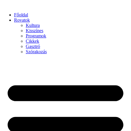
Főoldal
Rovatok
Kultura
Kisszínes
Programok
Cikkek
Gasztró
Szórakozás