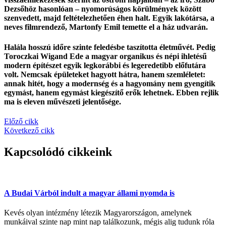
Dezsőhöz hasonlóan – nyomorúságos körülmények között
szenvedett, majd feltételezhetően éhen halt. Egyik lakótársa, a
neves filmrendező, Martonfy Emil temette el a ház udvarán.
Halála hosszú időre szinte feledésbe taszította életművét. Pedig
Toroczkai Wigand Ede a magyar organikus és népi ihletésű
modern építészet egyik legkorábbi és legeredetibb előfutára
volt. Nemcsak épületeket hagyott hátra, hanem szemléletet:
annak hitét, hogy a modernség és a hagyomány nem gyengítik
egymást, hanem egymást kiegészítő erők lehetnek. Ebben rejlik
ma is eleven művészeti jelentősége.
Előző cikk
Következő cikk
Kapcsolódó cikkeink
A Budai Várból indult a magyar állami nyomda is
Kevés olyan intézmény létezik Magyarországon, amelynek
munkáival szinte nap mint nap találkozunk, mégis alig tudunk róla