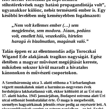
stílustörekvések nagy hatású propagandistája volt”,
ugyanakkor különc, nehéz természetű ember is. Egy
későbbi levelében még keményebben fogalmazott:
„Nem volt kellemes ember (…) sem
megjelenése, sem modora. Józan, pedáns
volt, emellett hiú, veszekedős, hirtelen
haragú és bizalmatlan, magának való.”
Talán éppen ez az ellentmondás adja Toroczkai
Wigand Ede alakjának tragikus nagyságát. Egész
életében a magyar művészet megújítását kereste,
miközben sokszor kívül maradt a hivatalos
kánonokon és művészeti csoportokon.
A Szentháromság utca 3. alatti otthona a Várbarlangban
végzett munkálatok miatt a harmincas-negyvenes évek
fordulójára lakhatatlanná vált, ekkor költözött át az Úri utca
17. alatti házba. 1945 januárjában, Budapest ostroma alatt Úri
utcai otthonát bombatalálat érte. Ő maga is megsebesült,
személyes hagyatékának jelentős része pedig az enyészeté lett. A
visszaemlékezések szerint az ostrom napjaiban – az író, Szabó