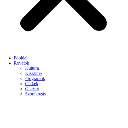
Főoldal
Rovatok
Kultura
Kisszínes
Programok
Cikkek
Gasztró
Szórakozás