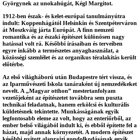
Györgynek az unokahúgát, Kégl Margitot.
1912-ben észak- és kelet-európai tanulmányútra
indult: Koppenhágától Helsinkin és Szentpéterváron
át Moszkváig járta Európát. A finn nemzeti
romantika és az északi építészet különösen nagy
hatással volt rá. Későbbi írásaiban és terveiben
egyre inkább a természetes anyaghasználat, a
közösségi szemlélet és az organikus téralakítás került
előtérbe.
Az első világháború után Budapestre tért vissza, és
az Iparművészeti Iskola tanáraként új nemzedékeket
nevelt. A „Magyar otthon” mestertanfolyam
vezetőjeként az építészetet továbbra sem puszta
technikai feladatnak, hanem erkölcsi és kulturális
küldetésnek tekintette. Munkásságának egyik
legfontosabb eleme az volt, hogy az enteriőrből, az
ember belső világából indult ki, és ebből építette fel a
házat, majd annak környezetét. A modern építészet
későbbi nyitott alaprajzi gondolkodásának egyik