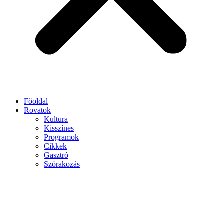
Főoldal
Rovatok
Kultura
Kisszínes
Programok
Cikkek
Gasztró
Szórakozás