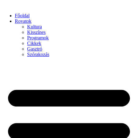
Főoldal
Rovatok
Kultura
Kisszínes
Programok
Cikkek
Gasztró
Szórakozás