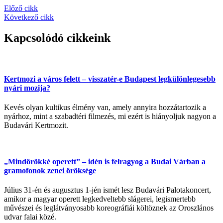
Előző cikk
Következő cikk
Kapcsolódó cikkeink
Kertmozi a város felett – visszatér-e Budapest legkülönlegesebb
nyári mozija?
Kevés olyan kultikus élmény van, amely annyira hozzátartozik a
nyárhoz, mint a szabadtéri filmezés, mi ezért is hiányoljuk nagyon a
Budavári Kertmozit.
„Mindörökké operett” – idén is felragyog a Budai Várban a
gramofonok zenei öröksége
Július 31-én és augusztus 1-jén ismét lesz Budavári Palotakoncert,
amikor a magyar operett legkedveltebb slágerei, legismertebb
művészei és leglátványosabb koreográfiái költöznek az Oroszlános
udvar falai közé.