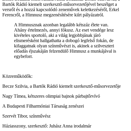
Bartók Rádió kiemelt szerkesztő-műsorvezetőjével beszélget a
versről és a hozzá kapcsolódó zeneművek keletkezéséről, Erkel
Ferencről, a Himnusz megzenésítésére kiírt pályázatról.
A Himnusznak azonban legalább kétszáz élete van.
Ahány értelmezés, annyi fókusz. Az eset vendége lesz
kivételes sportoló, aki a világ legjobbjának járó
elismerésként hallgathatta a dobogó legfelső fokán, de
kifaggatnak olyan színművészt is, akinek a szilveszteri
előadás éjszakáján felzendülő Himnusz a munkájával is
egybeforr.
Közreműködők:
Becze Szilvia, a Bartók Rádió kiemelt szerkesztő-műsorvezetője
Nagy Tímea, kétszeres olimpiai bajnok párbajtőrvívó
A Budapesti Filharmóniai Társaság zenészei
Szervét Tibor, színművész
Háziasszony, szerkesztő: Juhász Anna irodalmár