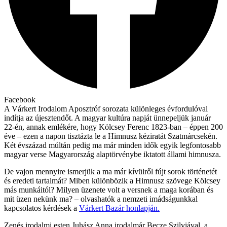
Facebook
A Várkert Irodalom Aposztróf sorozata különleges évfordulóval
indítja az újesztendőt. A magyar kultúra napját ünnepeljük január
22-én, annak emlékére, hogy Kölcsey Ferenc 1823-ban – éppen 200
éve – ezen a napon tisztázta le a Himnusz kéziratát Szatmárcsekén.
Két évszázad múltán pedig ma már minden idők egyik legfontosabb
magyar verse Magyarország alaptörvénybe iktatott állami himnusza.
De vajon mennyire ismerjük a ma már kívülről fújt sorok történetét
és eredeti tartalmát? Miben különbözik a Himnusz szövege Kölcsey
más munkáitól? Milyen üzenete volt a versnek a maga korában és
mit üzen nekünk ma? – olvashatók a nemzeti imádságunkkal
kapcsolatos kérdések a
Várkert Bazár honlapján.
Zenés irodalmi esten Juhász Anna irodalmár Becze Szilviával, a