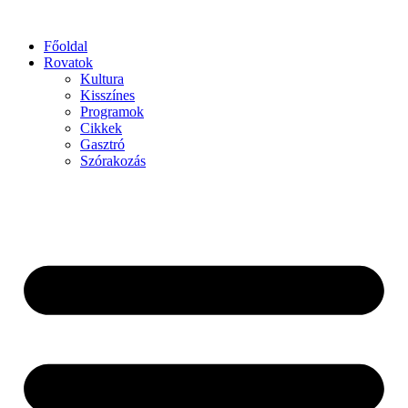
Főoldal
Rovatok
Kultura
Kisszínes
Programok
Cikkek
Gasztró
Szórakozás