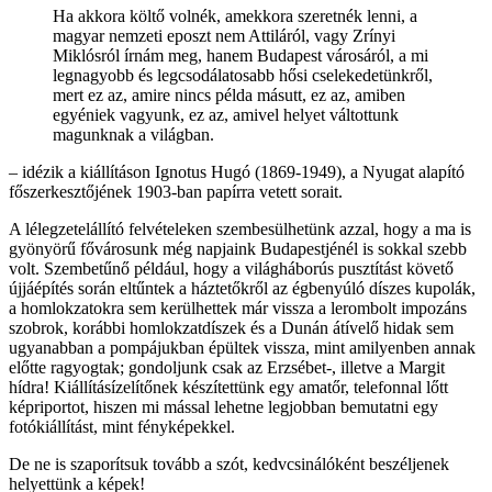
Ha akkora költő volnék, amekkora szeretnék lenni, a
magyar nemzeti eposzt nem Attiláról, vagy Zrínyi
Miklósról írnám meg, hanem Budapest városáról, a mi
legnagyobb és legcsodálatosabb hősi cselekedetünkről,
mert ez az, amire nincs példa másutt, ez az, amiben
egyéniek vagyunk, ez az, amivel helyet váltottunk
magunknak a világban.
– idézik a kiállításon Ignotus Hugó (1869-1949), a Nyugat alapító
főszerkesztőjének 1903-ban papírra vetett sorait.
A lélegzetelállító felvételeken szembesülhetünk azzal, hogy a ma is
gyönyörű fővárosunk még napjaink Budapestjénél is sokkal szebb
volt. Szembetűnő például, hogy a világháborús pusztítást követő
újjáépítés során eltűntek a háztetőkről az égbenyúló díszes kupolák,
a homlokzatokra sem kerülhettek már vissza a lerombolt impozáns
szobrok, korábbi homlokzatdíszek és a Dunán átívelő hidak sem
ugyanabban a pompájukban épültek vissza, mint amilyenben annak
előtte ragyogtak; gondoljunk csak az Erzsébet-, illetve a Margit
hídra! Kiállításízelítőnek készítettünk egy amatőr, telefonnal lőtt
képriportot, hiszen mi mással lehetne legjobban bemutatni egy
fotókiállítást, mint fényképekkel.
De ne is szaporítsuk tovább a szót, kedvcsinálóként beszéljenek
helyettünk a képek!