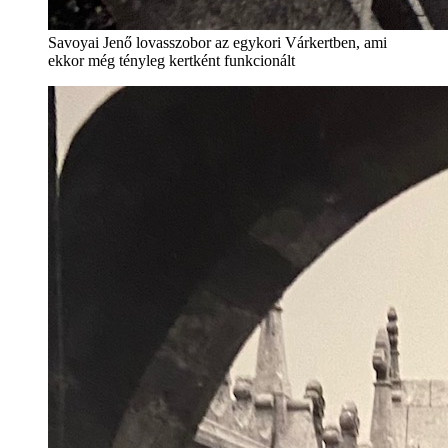
Savoyai Jenő lovasszobor az egykori Várkertben, ami
ekkor még tényleg kertként funkcionált