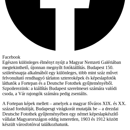
Facebook
Egészen különleges élményt nyújt a Magyar Nemzeti Galériában
megtekinthető, újonnan megnyílt fotókiállítás. Budapest 150.
születésnapja alkalmából egy különleges, több mint száz művet
felvonultató rendhagyó tárlaton sztereoképek és képeslapfotók
láthatók a Fortepan és a Deutsche Fotothek gyűjteményéből.
Szpoilerezünk: a kiállítás Budapest szerelmesei számára valódi
csoda, a Vár rajongók számára pedig zseniális.
A Fortepan képek mellett – amelyek a magyar főváros XIX. és XX.
század fordulóját, Budapesgt virágkorát mutatják be – a drezdai
Deutsche Fotothek gyűjteményében egy német képeslapkészítő
vállalat Magyarországon eddig ismeretlen, 1903 és 1912 között
készült városfotóival találkozhatunk.