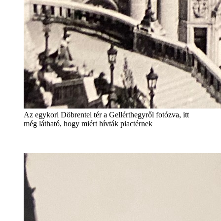
Az egykori Döbrentei tér a Gellérthegyről fotózva, itt
még látható, hogy miért hívták piactérnek