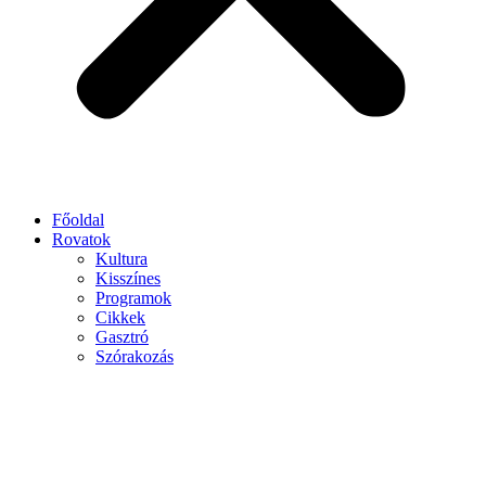
Főoldal
Rovatok
Kultura
Kisszínes
Programok
Cikkek
Gasztró
Szórakozás