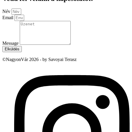
Név
Email
Message
Elküldés
©NagyonVár 2026 - by Savoyai Terasz