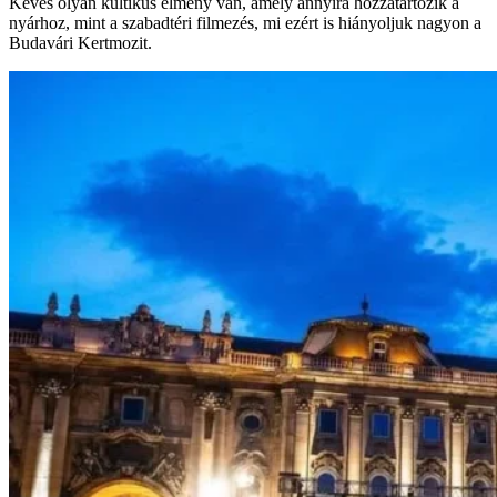
Kevés olyan kultikus élmény van, amely annyira hozzátartozik a
nyárhoz, mint a szabadtéri filmezés, mi ezért is hiányoljuk nagyon a
Budavári Kertmozit.