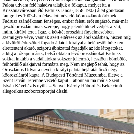
Palota udvara felé haladva találjuk a főkaput, melyet itt, a
Krisztinavárosban élő Fadrusz János (1858-1903) által gondosan
faragott és 1903-ban felavatott névadó kőoroszlánok őriznek.
Fadrusz szándékosan fenséges, ember feletti erőt sugárzó, már-már
ijesztő oroszlánjainak szerepe, hogy jelenlétükkel védjék a zárt,
intim, királyi teret. Igaz, a két-két oroszlánt figyelmesebben
szemügyre véve, vannak azért eltérések az ábrázolásban, hiszen míg
a kívülről érkezőket fogadó állatok királyai a belépéstől büszkén
elrettenteni akaró, szigorú ábrázattal fogadják az ide látogatókat,
addig a főkapu másik, belső oldalán lévő oroszlánokat Fadrusz
sokkal inkább a vadállatokra sokszor jellemző, ijesztően bömbölő,
felhördülő alakjaival formázta meg. Nem meglepő tehát, hogy az
Oroszlános Udvar a nevét a királyi palota bejáratát őrző négy
kőoroszlánról kapta. A Budapesti Történeti Múzeumba, illetve a
Szent István Terembe vezető kaput – ahonnan ma már a Szent
István Kávéház is nyílik – Senyei Károly Háború és Béke című
allegorikus szoborcsoportjai díszíti.