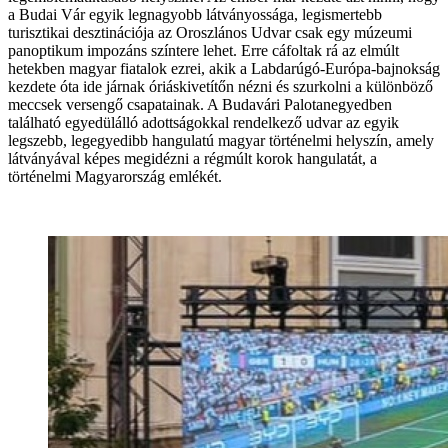
a Budai Vár egyik legnagyobb látványossága, legismertebb
turisztikai desztinációja az Oroszlános Udvar csak egy múzeumi
panoptikum impozáns színtere lehet. Erre cáfoltak rá az elmúlt
hetekben magyar fiatalok ezrei, akik a Labdarúgó-Európa-bajnokság
kezdete óta ide járnak óriáskivetítőn nézni és szurkolni a különböző
meccsek versengő csapatainak. A Budavári Palotanegyedben
található egyedülálló adottságokkal rendelkező udvar az egyik
legszebb, legegyedibb hangulatú magyar történelmi helyszín, amely
látványával képes megidézni a régmúlt korok hangulatát, a
történelmi Magyarország emlékét.