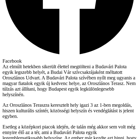
Facebook
Az elmúlt hetekben sikerült élettel megtölteni a Budavári Palota
egyik legszebb helyét, a Budai Vár szívcsakrájaként méltatott
Oroszlános Udvart. A Budavári Palota szívében nyílt meg ugyanis a
magyar fiatalok egyik új kedvenc helye, az Oroszlános Terasz. Nem
túlzás azt állítani, hogy Budapest egyik legkülönlegesebb
helyszínén.
Az Oroszlános Teraszra keresztelt hely igazi 3 az 1-ben megoldás,
hiszen kulturális színtér, közösségi helyszín és vendéglátást is jelent
egyben.
Esetleg a középkori piacok idején, de talán még akkor sem volt még
ennyire élő az a tér, ami a Budavári Palota egyik
legemblematikusabb helyszíne. Az ember már kezdte azt hinni, hogy