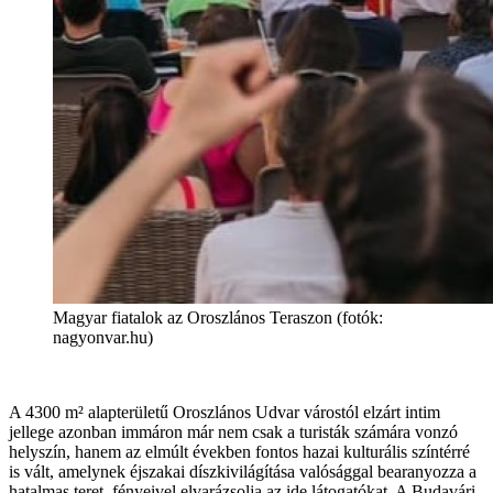
Magyar fiatalok az Oroszlános Teraszon (fotók:
nagyonvar.hu)
A 4300 m² alapterületű Oroszlános Udvar várostól elzárt intim
jellege azonban immáron már nem csak a turisták számára vonzó
helyszín, hanem az elmúlt években fontos hazai kulturális színtérré
is vált, amelynek éjszakai díszkivilágítása valósággal bearanyozza a
hatalmas teret, fényeivel elvarázsolja az ide látogatókat. A Budavári