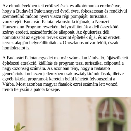
Az elmúlt években tett erőfeszítések és alkotómunka eredménye,
hogy a Budavári Palotanegyed évről évre, fokozatosan és rendkívül
szembetűnő módon nyeri vissza régi pompáját, turisztikai
vonzerejét. Budavári Palota rekonstrukciójának, a Nemzeti
Hauszmann Program részeként helyreállították a déli összekötő
szárny eredeti, századfordulós állapotát. Az épületrész déli
homlokzatát az egykori tervek szerint építették újjá, és az eredeti
tervek alapján helyreállították az Oroszlános udvar felőli, északi
homlokzatot is.
A Budavári Palotanegyedet ma már számtalan látnivaló, újjászületett
építészeti attrakció, kiállítás és program teszi turisztikai célponttá a
nagyközönség számára. Az azonban tény, hogy a fiatalabb
generációkat nehezen jellemzően csak osztálykirándulások, illetve
egyéb iskolai programok keretein belül lehetett felvonszolni a
Várba. Most azonban magyar fiatalok ezrei számára lett vonzó,
trendi helyszín a palota közepe.