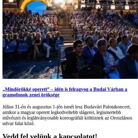
„Mindörökké operett” – idén is felragyog a Budai Várban a
gramofonok zenei öröksége
Július 31-én és augusztus 1-jén ismét lesz Budavári Palotakoncert,
amikor a magyar operett legkedveltebb slágerei, legismertebb
művészei és leglátványosabb koreográfiái költöznek az Oroszlános
udvar falai közé.
Vedd fel velünk a kapcsolatot!