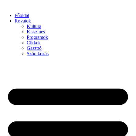
Főoldal
Rovatok
Kultura
Kisszínes
Programok
Cikkek
Gasztró
Szórakozás