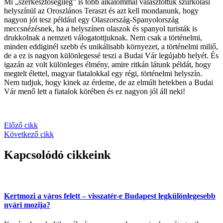
Mi „szerkesztőségileg” is több alkalommal választottuk szurkolási
helyszínül az Oroszlános Teraszt és azt kell mondanunk, hogy
nagyon jót tesz például egy Olaszország-Spanyolország
meccsnézésnek, ha a helyszínen olaszok és spanyol turisták is
drukkolnak a nemzeti válogatottjuknak. Nem csak a történelmi,
minden eddiginél szebb és unikálisabb környezet, a történelmi miliő,
de a ez is nagyon különlegessé teszi a Budai Vár legújabb helyét. És
igazán az volt különleges élmény, amire ritkán látunk példát, hogy
megtelt élettel, magyar fiatalokkal egy régi, történelmi helyszín.
Nem tudjuk, hogy kinek az érdeme, de az elmúlt hetekben a Budai
Vár menő lett a fiatalok körében és ez nagyon jól áll neki!
Előző cikk
Következő cikk
Kapcsolódó cikkeink
Kertmozi a város felett – visszatér-e Budapest legkülönlegesebb
nyári mozija?