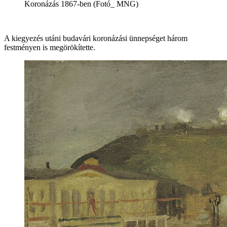
Koronázás 1867-ben (Fotó_ MNG)
A kiegyezés utáni budavári koronázási ünnepséget három
festményen is megörökítette.