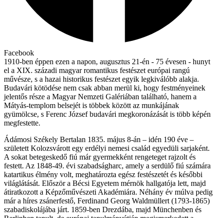
Facebook
1910-ben éppen ezen a napon, augusztus 21-én - 75 évesen - hunyt
el a XIX. századi magyar romantikus festészet európai rangú
művésze, s a hazai historikus festészet egyik legkiválóbb alakja.
Budavári kötödése nem csak abban merül ki, hogy festményeinek
jelentős része a Magyar Nemzeti Galériában található, hanem a
Mátyás-templom belsejét is többek között az munkájának
gyümölcse, s Ferenc József budavári megkoronázását is több képén
megfestette.
Ádámosi Székely Bertalan 1835. május 8-án – idén 190 éve –
született Kolozsvárott egy erdélyi nemesi család egyedüli sarjaként.
A sokat betegeskedő fiú már gyermekként rengeteget rajzolt és
festett. Az 1848-49. évi szabadságharc, amely a serdülő fiú számára
katartikus élmény volt, meghatározta egész festészetét és későbbi
világlátását. Először a Bécsi Egyetem mérnök hallgatója lett, majd
átiratkozott a Képzőművészeti Akadémiára. Néhány év múlva pedig
már a híres zsánerfestő, Ferdinand Georg Waldmüllert (1793-1865)
szabadiskolájába járt. 1859-ben Drezdába, majd Münchenben és