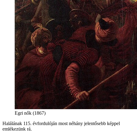
Egri nők (1867)
Halálának 115. évfordulóján most néhány jelentősebb képpel
emlékezünk rá.