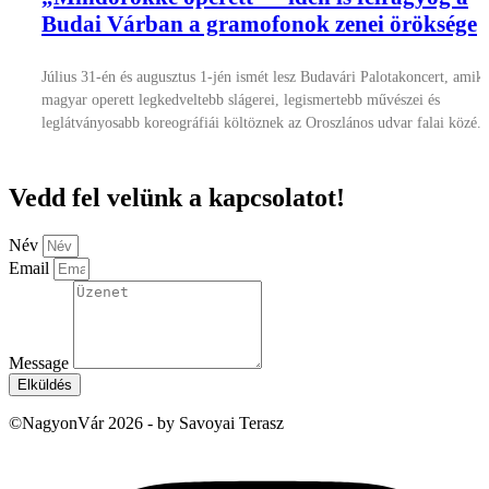
Budai Várban a gramofonok zenei öröksége
Július 31-én és augusztus 1-jén ismét lesz Budavári Palotakoncert, amiko
magyar operett legkedveltebb slágerei, legismertebb művészei és
leglátványosabb koreográfiái költöznek az Oroszlános udvar falai közé.
Vedd fel velünk a kapcsolatot!
Név
Email
Message
Elküldés
©NagyonVár 2026 - by Savoyai Terasz