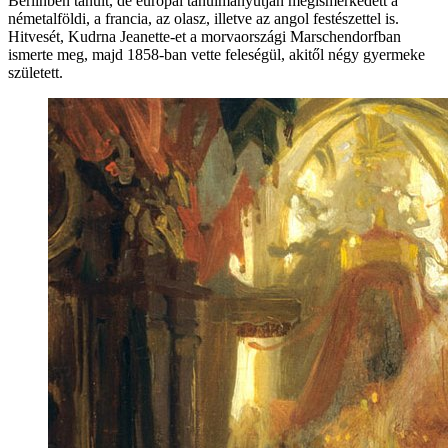
Berlinben tanult, de európai tanulmányútján megismerkedett a
németalföldi, a francia, az olasz, illetve az angol festészettel is.
Hitvesét, Kudrna Jeanette-et a morvaországi Marschendorfban
ismerte meg, majd 1858-ban vette feleségül, akitől négy gyermeke
született.