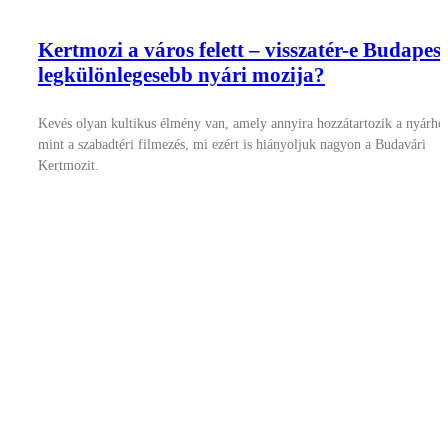
Kertmozi a város felett – visszatér-e Budapest
legkülönlegesebb nyári mozija?
Kevés olyan kultikus élmény van, amely annyira hozzátartozik a nyárho
mint a szabadtéri filmezés, mi ezért is hiányoljuk nagyon a Budavári
Kertmozit.