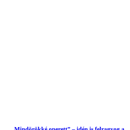
„Mindörökké operett” – idén is felragyog a