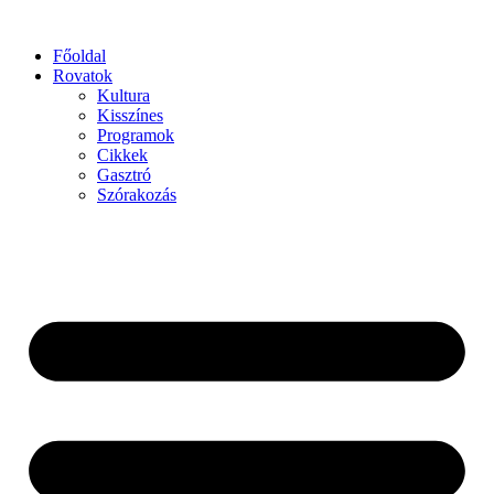
Főoldal
Rovatok
Kultura
Kisszínes
Programok
Cikkek
Gasztró
Szórakozás