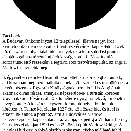
Facebook
A Budavári Önkormányzat 12 településsel, illetve nagyváros
kerületi önkormányzatával tart fent testvérvárosi kapcsolatot. Ezek
között számos olyat találunk, amelyekkel a kapcsolódási pontok
alapját izgalmas történelmi érdekességek adják. Most induló
sorozatunk első részeként a legtávolabbi testvértelepülést, az angliai
Marlowt ismerhetik meg.
Szégyenében nem kell lesütött tekintettel járnia a világban annak,
aki korábban még nem hallotta ennek a 20 ezer lelkes településnek a
nevét, hiszen az Egyesült Királyságnak, azon belül is Angliának
akadnak olyan részei, amelyek népszerűbbek a turisták körében.
Ugyanakkor a fővárostól 50 kilométerre nyugatra fekvő, történelmi
levegőt árasztó kisváros népszerű kirándulóhely a londoniak
körében. A Temze két oldalát 1227 óta köti össze híd, és itt el is
érkeztünk ahhoz a ponthoz, ami a Budavár és Marlow
testvértelepülési kapcsolatának az alapja, ez pedig a William Tierney
Clark tervei alapján 1829 és 1832 között épült Marlow Bridge. A
jelenlegi híd egy, a folyó alsóbb szakaszán lejjebb található fahíd