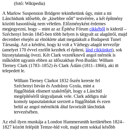
(fotó: Wikipedia)
A Marlow Suspension Bridgere tekinthetünk úgy, mint a mi
Lánchidunk idősebb, de „kisebbre nőtt” testvérére, a két építmény
közötti hasonlóság nem véletlen. Előzményként érdemes
megjegyezni, hogy – mint az az Épitész Fórum
cikkéből
is kiderül –
Széchenyi István 1845-ben több helyen is tárgyalt az alagútról, majd
december elsején az elnöklete alatt megalakult a Budapesti Tunel
Társaság. Azt a kérdést, hogy ki volt a Várhegy-alagút tervezője
(amelyet 170 évvel ezelőtt kezdtek el építeni,
lásd cikkünket
), sok
bizonytalanság övezi. Két Clark vezetéknevű angol mérnök is
működött ugyanis ebben az időszakban Pest-Budán: William
Tierney Clark (1783–1852) és Clark Ádám (1811–1866), aki itt
telepedett le.
William Tierney Clarkot 1832 őszén kereste fel
Széchenyi István és Andrássy Gyula, mint a
függőhidak elismert szakértőjét, hogy a Lánchíd
megépítéséről tárgyaljanak vele. Clark addigra már
komoly tapasztalatokat szerzett a függőhidak és ezen
belül az angol mérnökök által favorizált lánchidak
tervezésében.
Az első ilyen munkája a London Hammersmith kerületében 1824–
1827 között felépült Temze-híd volt, majd nem sokkal később