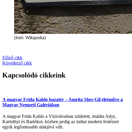
(fotó: Wikipedia)
Előző cikk
Következő cikk
Kapcsolódó cikkeink
A magyar Frida Kahlo hazatér – Amrita Sher-Gil életműve a
Magyar Nemzeti Galériában
A magyar Frida Kahlo a Vízivárosban született, imádta Adyt,
Karinthyt és Bartókot, közben pedig az indiai modern festészet
egyik legfontosabb alakjává vált.