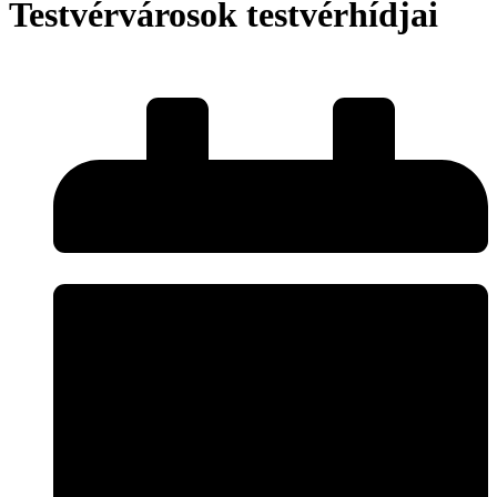
Testvérvárosok testvérhídjai