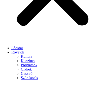
Főoldal
Rovatok
Kultura
Kisszínes
Programok
Cikkek
Gasztró
Szórakozás