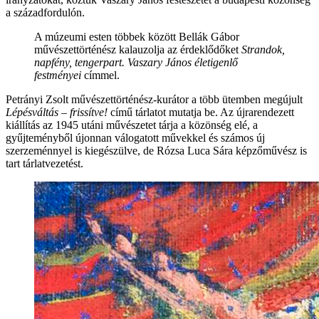
a századfordulón.
A múzeumi esten többek között Bellák Gábor
művészettörténész kalauzolja az érdeklődőket
Strandok,
napfény, tengerpart. Vaszary János életigenlő
festményei
címmel.
Petrányi Zsolt művészettörténész-kurátor a több ütemben megújult
Lépésváltás – frissítve!
című tárlatot mutatja be. Az újrarendezett
kiállítás az 1945 utáni művészetet tárja a közönség elé, a
gyűjteményből újonnan válogatott művekkel és számos új
szerzeménnyel is kiegészülve, de Rózsa Luca Sára képzőművész is
tart tárlatvezetést.