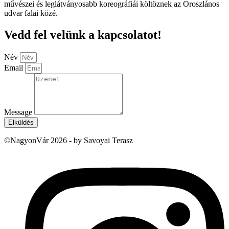
művészei és leglátványosabb koreográfiái költöznek az Oroszlános
udvar falai közé.
Vedd fel velünk a kapcsolatot!
Név
Email
Message
Elküldés
©NagyonVár 2026 - by Savoyai Terasz