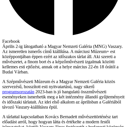
Facebook
Április 2-ig látogatható a Magyar Nemzeti Galéria (MNG) Vaszary.
Az ismeretlen ismerős című kiállítása. A márciusi Múzeum+ est
középpontjában éppen ezért az időszakos tárlat áll. Aki szereti a
művészetet, a finom bort és a képzőművészeti izgalmak közötti
kellemes esti ejtőzést, annak ott a helye március 22-én 18 órától a
Budai Várban.
A Szépművészeti Múzeum és a Magyar Nemzeti Galéria közös
szervezésű, hosszított esti nyitvatartású, nagy sikerű
programsorozatán
2023-ban is jó hangulatú összművészeti
eseményeken ismerhetik meg a két intézmény állandó gyűjteményeit
és időszaki tárlatait. Az idei első alkalom az áprilisban a Galériából
távozó Vaszary-kiállításra épül.
A tárlattal kapcsolatban Kovács Bernadett művészettörténész tart
előadást arról, hogy hogyan látta és értékelte a modern festői
irányzatokat, köztük Vaszary János festészetét a budapesti közönség