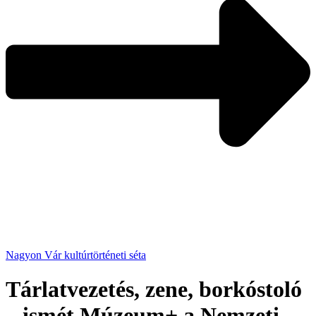
Nagyon Vár kultúrtörténeti séta
Tárlatvezetés, zene, borkóstoló
– ismét Múzeum+ a Nemzeti