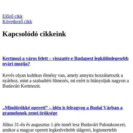
Előző cikk
Következő cikk
Kapcsolódó cikkeink
Kertmozi a város felett – visszatér-e Budapest legkülönlegesebb
nyári mozija?
Kevés olyan kultikus élmény van, amely annyira hozzátartozik a
nyárhoz, mint a szabadtéri filmezés, mi ezért is hiányoljuk nagyon a
Budavári Kertmozit.
„Mindörökké operett” – idén is felragyog a Budai Várban a
gramofonok zenei öröksége
Július 31-én és augusztus 1-jén ismét lesz Budavári Palotakoncert,
amikor a magyar operett legkedveltebb slágerei, legismertebb