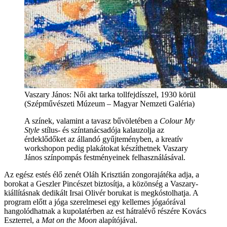
Vaszary János: Női akt tarka tollfejdísszel, 1930 körül
(Szépművészeti Múzeum – Magyar Nemzeti Galéria)
A színek, valamint a tavasz bűvöletében a
Colour My
Style
stílus- és színtanácsadója kalauzolja az
érdeklődőket az állandó gyűjteményben, a kreatív
workshopon pedig plakátokat készíthetnek Vaszary
János színpompás festményeinek felhasználásával.
Az egész estés élő zenét Oláh Krisztián zongorajátéka adja, a
borokat a Geszler Pincészet biztosítja, a közönség a Vaszary-
kiállításnak dedikált Irsai Olivér borukat is megkóstolhatja. A
program előtt a jóga szerelmesei egy kellemes jógaórával
hangolódhatnak a kupolatérben az est hátralévő részére Kovács
Eszterrel, a
Mat on the Moon
alapítójával.