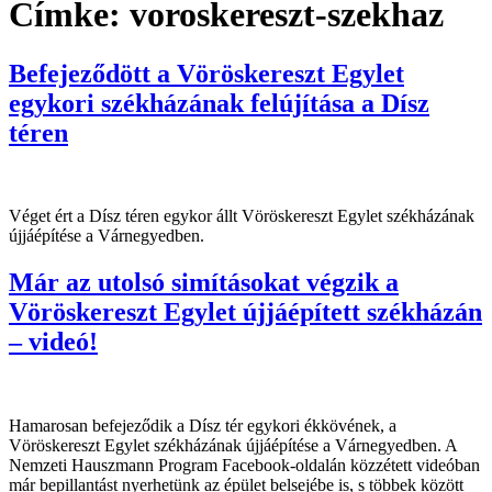
Címke:
voroskereszt-szekhaz
Befejeződött a Vöröskereszt Egylet
egykori székházának felújítása a Dísz
téren
Véget ért a Dísz téren egykor állt Vöröskereszt Egylet székházának
újjáépítése a Várnegyedben.
Már az utolsó simításokat végzik a
Vöröskereszt Egylet újjáépített székházán
– videó!
Hamarosan befejeződik a Dísz tér egykori ékkövének, a
Vöröskereszt Egylet székházának újjáépítése a Várnegyedben. A
Nemzeti Hauszmann Program Facebook-oldalán közzétett videóban
már bepillantást nyerhetünk az épület belsejébe is, s többek között