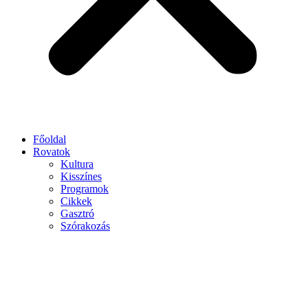
Főoldal
Rovatok
Kultura
Kisszínes
Programok
Cikkek
Gasztró
Szórakozás