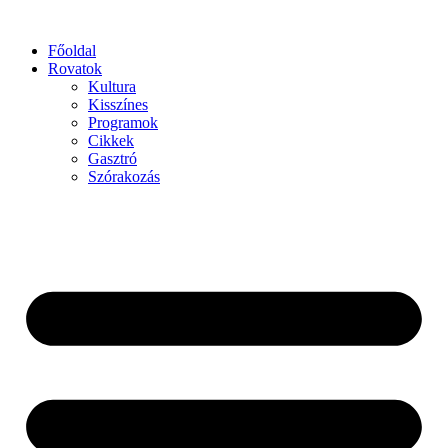
Főoldal
Rovatok
Kultura
Kisszínes
Programok
Cikkek
Gasztró
Szórakozás