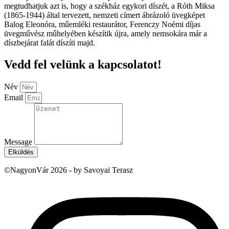
megtudhatjuk azt is, hogy a székház egykori díszét, a Róth Miksa
(1865-1944) által tervezett, nemzeti címert ábrázoló üvegképet
Balog Eleonóra, műemléki restaurátor, Ferenczy Noémi díjas
üvegművész műhelyében készítik újra, amely nemsokára már a
díszbejárat falát díszíti majd.
Vedd fel velünk a kapcsolatot!
Név
Email
Message
Elküldés
©NagyonVár 2026 - by Savoyai Terasz