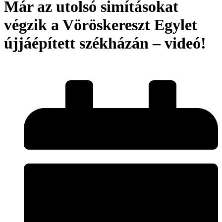
Már az utolsó simításokat
végzik a Vöröskereszt Egylet
újjáépített székházán – videó!