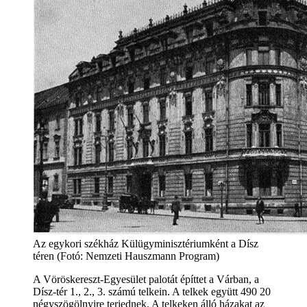
Az egykori székház Külügyminisztériumként a Dísz
téren (Fotó: Nemzeti Hauszmann Program)
A Vöröskereszt-Egyesület palotát építtet a Várban, a
Dísz-tér 1., 2., 3. számú telkein. A telkek együtt 490 20
négyszögölnyire terjednek. A telkeken álló házakat az