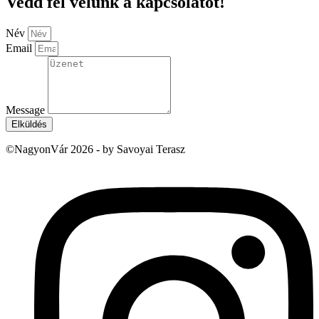
Vedd fel velünk a kapcsolatot!
Név
Email
Message
Elküldés
©NagyonVár 2026 - by Savoyai Terasz