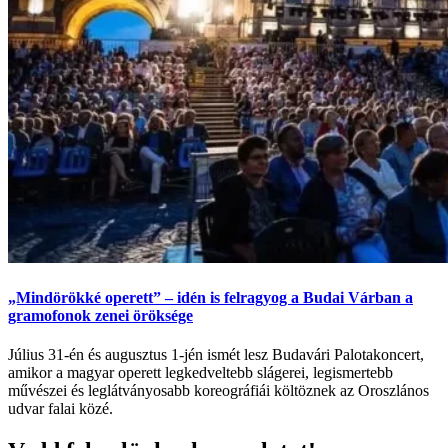
„Mindörökké operett” – idén is felragyog a Budai Várban a
gramofonok zenei öröksége
Július 31-én és augusztus 1-jén ismét lesz Budavári Palotakoncert,
amikor a magyar operett legkedveltebb slágerei, legismertebb
művészei és leglátványosabb koreográfiái költöznek az Oroszlános
udvar falai közé.