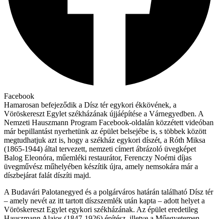
Facebook
Hamarosan befejeződik a Dísz tér egykori ékkövének, a
Vöröskereszt Egylet székházának újjáépítése a Várnegyedben. A
Nemzeti Hauszmann Program Facebook-oldalán közzétett videóban
már bepillantást nyerhetünk az épület belsejébe is, s többek között
megtudhatjuk azt is, hogy a székház egykori díszét, a Róth Miksa
(1865-1944) által tervezett, nemzeti címert ábrázoló üvegképet
Balog Eleonóra, műemléki restaurátor, Ferenczy Noémi díjas
üvegművész műhelyében készítik újra, amely nemsokára már a
díszbejárat falát díszíti majd.
A Budavári Palotanegyed és a polgárváros határán található Dísz tér
– amely nevét az itt tartott díszszemlék után kapta – adott helyet a
Vöröskereszt Egylet egykori székházának. Az épület eredetileg
Hauszmann Alajos (1847-1926) építész, illetve a Műegyetemen