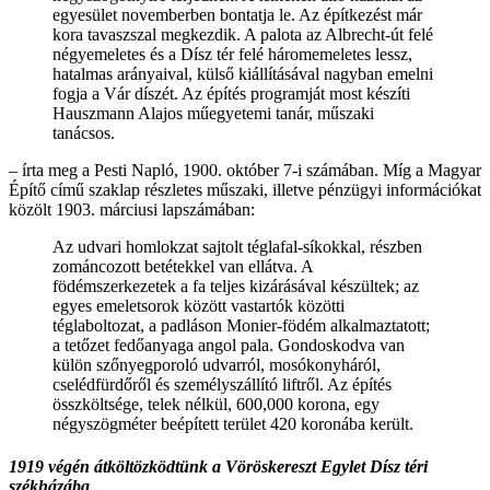
egyesület novemberben bontatja le. Az építkezést már
kora tavaszszal megkezdik. A palota az Albrecht-út felé
négyemeletes és a Dísz tér felé háromemeletes lessz,
hatalmas arányaival, külső kiállításával nagyban emelni
fogja a Vár díszét. Az építés programját most készíti
Hauszmann Alajos műegyetemi tanár, műszaki
tanácsos.
– írta meg a Pesti Napló, 1900. október 7-i számában. Míg a Magyar
Építő című szaklap részletes műszaki, illetve pénzügyi információkat
közölt 1903. márciusi lapszámában:
Az udvari homlokzat sajtolt téglafal-síkokkal, részben
zománcozott betétekkel van ellátva. A
födémszerkezetek a fa teljes kizárásával készültek; az
egyes emeletsorok között vastartók közötti
téglaboltozat, a padláson Monier-födém alkalmaztatott;
a tetőzet fedőanyaga angol pala. Gondoskodva van
külön szőnyegporoló udvarról, mosókonyháról,
cselédfürdőről és személyszállító liftről. Az építés
összköltsége, telek nélkül, 600,000 korona, egy
négyszögméter beépített terület 420 koronába került.
1919 végén átköltözködtünk a Vöröskereszt Egylet Dísz téri
székházába