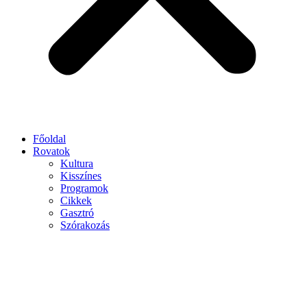
Főoldal
Rovatok
Kultura
Kisszínes
Programok
Cikkek
Gasztró
Szórakozás