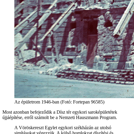
Az épületrom 1946-ban (Fotó: Fortepan 96585)
Most azonban befejeződik a Dísz tér egykori saroképületétek
újjáépítése, erről számolt be a Nemzeti Hauszmann Program.
A Vöröskereszt Egylet egykori székházán az utolsó
simításukat végezzük. A külső homlokzat díszítési és