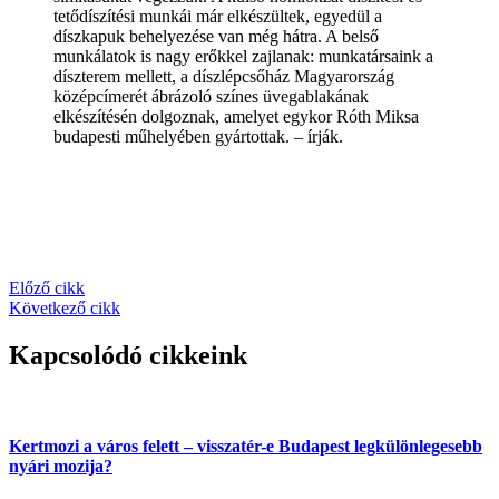
tetődíszítési munkái már elkészültek, egyedül a
díszkapuk behelyezése van még hátra. A belső
munkálatok is nagy erőkkel zajlanak: munkatársaink a
díszterem mellett, a díszlépcsőház Magyarország
középcímerét ábrázoló színes üvegablakának
elkészítésén dolgoznak, amelyet egykor Róth Miksa
budapesti műhelyében gyártottak. – írják.
Előző cikk
Következő cikk
Kapcsolódó cikkeink
Kertmozi a város felett – visszatér-e Budapest legkülönlegesebb
nyári mozija?