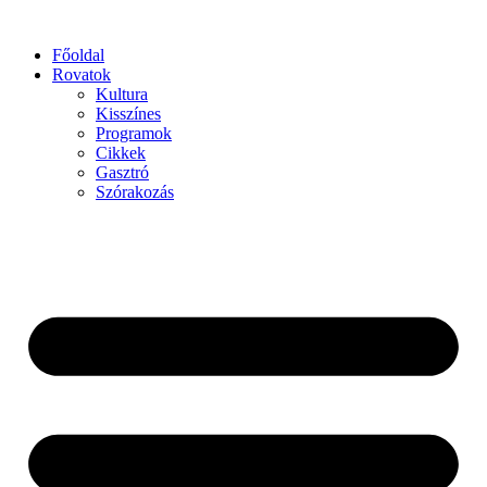
Főoldal
Rovatok
Kultura
Kisszínes
Programok
Cikkek
Gasztró
Szórakozás