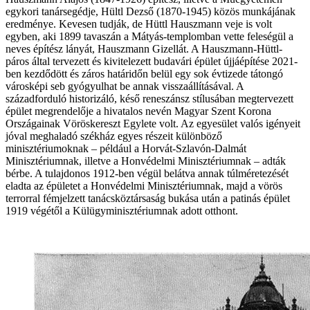
egykori tanársegédje, Hültl Dezső (1870-1945) közös munkájának
eredménye. Kevesen tudják, de Hüttl Hauszmann veje is volt
egyben, aki 1899 tavaszán a Mátyás-templomban vette feleségül a
neves építész lányát, Hauszmann Gizellát. A Hauszmann-Hüttl-
páros által tervezett és kivitelezett budavári épület újjáépítése 2021-
ben kezdődött és záros határidőn belül egy sok évtizede tátongó
városképi seb gyógyulhat be annak visszaállításával. A
századforduló historizáló, késő reneszánsz stílusában megtervezett
épület megrendelője a hivatalos nevén Magyar Szent Korona
Országainak Vöröskereszt Egylete volt. Az egyesület valós igényeit
jóval meghaladó székház egyes részeit különböző
minisztériumoknak – például a Horvát-Szlavón-Dalmát
Minisztériumnak, illetve a Honvédelmi Minisztériumnak – adták
bérbe. A tulajdonos 1912-ben végül belátva annak túlméretezését
eladta az épületet a Honvédelmi Minisztériumnak, majd a vörös
terrorral fémjelzett tanácsköztársaság bukása után a patinás épület
1919 végétől a Külügyminisztériumnak adott otthont.