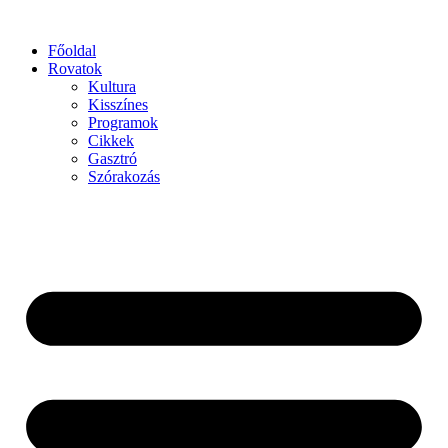
Főoldal
Rovatok
Kultura
Kisszínes
Programok
Cikkek
Gasztró
Szórakozás