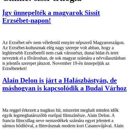
Így ünnepelték a magyarok Sissit
Erzsébet-napon!
Az Erzsébet név nem véletlenül ennyire népszerű Magyarországon.
Az Erzsébet-kultusznak elég nagy szerepe volt abban, hogy a
leghíresebb Erzsébetről nem csak városrészt, dunai hidat és teret
neveztek el a fővárosban, de sok magyar számára a névválasztásban
is jelentős szerepet játszott. November 19-én ünnepeljük az
Erzsébeteket!
Alain Delon is járt a Halászbástyán, de
máshogyan is kapcsolódik a Budai Várhoz
Ma reggel érkezett a tragikus hír, miszerint meghalt minden idők
egyik legmeghatározóbb európai filmszínésze, Alain Delon. A
francia filmcsillag neve nemzedékek számára egyet jelentett a
sármos hódítóval, a filmvásznak modern kori Casanovájával. Alain