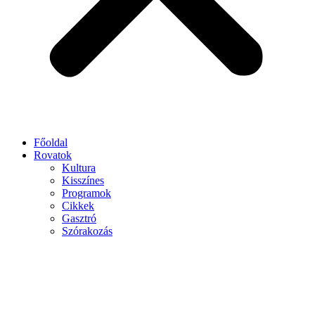
Főoldal
Rovatok
Kultura
Kisszínes
Programok
Cikkek
Gasztró
Szórakozás