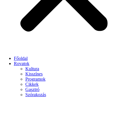
Főoldal
Rovatok
Kultura
Kisszínes
Programok
Cikkek
Gasztró
Szórakozás