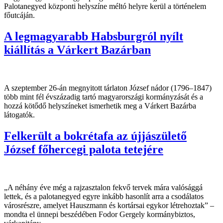
Palotanegyed központi helyszíne méltó helyre kerül a történelem
főutcáján.
A legmagyarabb Habsburgról nyílt
kiállítás a Várkert Bazárban
A szeptember 26-án megnyitott tárlaton József nádor (1796–1847)
több mint fél évszázadig tartó magyarországi kormányzását és a
hozzá kötődő helyszíneket ismerhetik meg a Várkert Bazárba
látogatók.
Felkerült a bokrétafa az újjászülető
József főhercegi palota tetejére
„A néhány éve még a rajzasztalon fekvő tervek mára valósággá
lettek, és a palotanegyed egyre inkább hasonlít arra a csodálatos
városrészre, amelyet Hauszmann és kortársai egykor létrehoztak” –
mondta el ünnepi beszédében Fodor Gergely kormánybiztos,