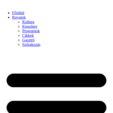
Főoldal
Rovatok
Kultura
Kisszínes
Programok
Cikkek
Gasztró
Szórakozás