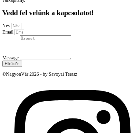
várkapitány.
Vedd fel velünk a kapcsolatot!
Név
Email
Message
Elküldés
©NagyonVár 2026 - by Savoyai Terasz