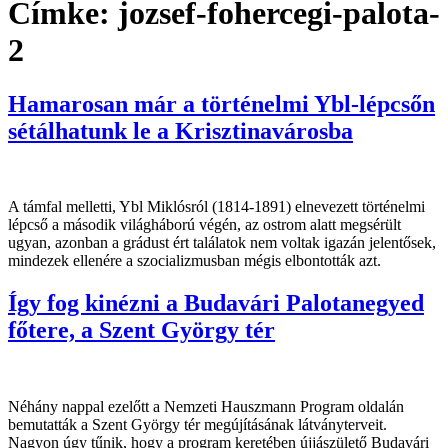
Címke:
jozsef-fohercegi-palota-
2
Hamarosan már a történelmi Ybl-lépcsőn
sétálhatunk le a Krisztinavárosba
A támfal melletti, Ybl Miklósról (1814-1891) elnevezett történelmi
lépcső a második világháború végén, az ostrom alatt megsérült
ugyan, azonban a grádust ért találatok nem voltak igazán jelentősek,
mindezek ellenére a szocializmusban mégis elbontották azt.
Így fog kinézni a Budavári Palotanegyed
főtere, a Szent György tér
Néhány nappal ezelőtt a Nemzeti Hauszmann Program oldalán
bemutatták a Szent György tér megújításának látványterveit.
Nagyon úgy tűnik, hogy a program keretében újjászülető Budavári